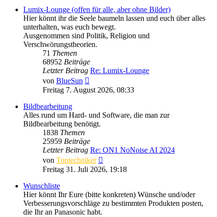
Lumix-Lounge (offen für alle, aber ohne Bilder)
Hier könnt ihr die Seele baumeln lassen und euch über alles
unterhalten, was euch bewegt.
Ausgenommen sind Politik, Religion und
Verschwörungstheorien.
71
Themen
68952
Beiträge
Letzter Beitrag
Re: Lumix-Lounge
Neuester
von
BlueSun
Beitrag
Freitag 7. August 2026, 08:33
Bildbearbeitung
Alles rund um Hard- und Software, die man zur
Bildbearbeitung benötigt.
1838
Themen
25959
Beiträge
Letzter Beitrag
Re: ON1 NoNoise AI 2024
Neuester
von
Tontechniker
Beitrag
Freitag 31. Juli 2026, 19:18
Wunschliste
Hier könnt Ihr Eure (bitte konkreten) Wünsche und/oder
Verbesserungsvorschläge zu bestimmten Produkten posten,
die Ihr an Panasonic habt.