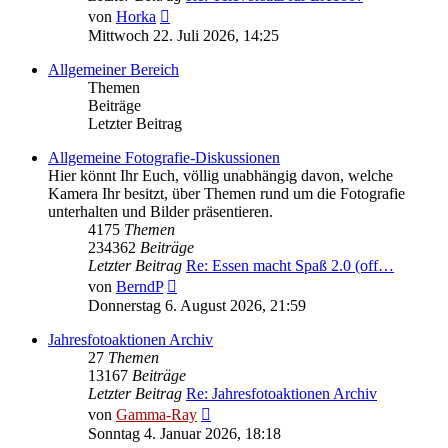
Neuester
von
Horka
Beitrag
Mittwoch 22. Juli 2026, 14:25
Allgemeiner Bereich
Themen
Beiträge
Letzter Beitrag
Allgemeine Fotografie-Diskussionen
Hier könnt Ihr Euch, völlig unabhängig davon, welche
Kamera Ihr besitzt, über Themen rund um die Fotografie
unterhalten und Bilder präsentieren.
4175
Themen
234362
Beiträge
Letzter Beitrag
Re: Essen macht Spaß 2.0 (off…
Neuester
von
BerndP
Beitrag
Donnerstag 6. August 2026, 21:59
Jahresfotoaktionen Archiv
27
Themen
13167
Beiträge
Letzter Beitrag
Re: Jahresfotoaktionen Archiv
Neuester
von
Gamma-Ray
Beitrag
Sonntag 4. Januar 2026, 18:18