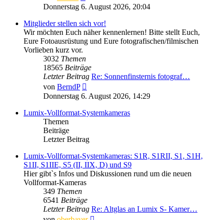
Beitrag
Donnerstag 6. August 2026, 20:04
Mitglieder stellen sich vor!
Wir möchten Euch näher kennenlernen! Bitte stellt Euch,
Eure Fotoausrüstung und Eure fotografischen/filmischen
Vorlieben kurz vor.
3032
Themen
18565
Beiträge
Letzter Beitrag
Re: Sonnenfinsternis fotograf…
Neuester
von
BerndP
Beitrag
Donnerstag 6. August 2026, 14:29
Lumix-Vollformat-Systemkameras
Themen
Beiträge
Letzter Beitrag
Lumix-Vollformat-Systemkameras: S1R, S1RII, S1, S1H,
S1II, S1IIE, S5 (II, IIX, D) und S9
Hier gibt`s Infos und Diskussionen rund um die neuen
Vollformat-Kameras
349
Themen
6541
Beiträge
Letzter Beitrag
Re: Altglas an Lumix S- Kamer…
Neuester
von
oberbayer