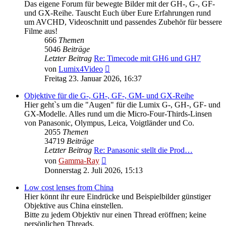
Das eigene Forum für bewegte Bilder mit der GH-, G-, GF-
und GX-Reihe. Tauscht Euch über Eure Erfahrungen rund
um AVCHD, Videoschnitt und passendes Zubehör für bessere
Filme aus!
666
Themen
5046
Beiträge
Letzter Beitrag
Re: Timecode mit GH6 und GH7
Neuester
von
Lumix4Video
Beitrag
Freitag 23. Januar 2026, 16:37
Objektive für die G-, GH-, GF-, GM- und GX-Reihe
Hier geht`s um die "Augen" für die Lumix G-, GH-, GF- und
GX-Modelle. Alles rund um die Micro-Four-Thirds-Linsen
von Panasonic, Olympus, Leica, Voigtländer und Co.
2055
Themen
34719
Beiträge
Letzter Beitrag
Re: Panasonic stellt die Prod…
Neuester
von
Gamma-Ray
Beitrag
Donnerstag 2. Juli 2026, 15:13
Low cost lenses from China
Hier könnt ihr eure Eindrücke und Beispielbilder günstiger
Objektive aus China einstellen.
Bitte zu jedem Objektiv nur einen Thread eröffnen; keine
persönlichen Threads.