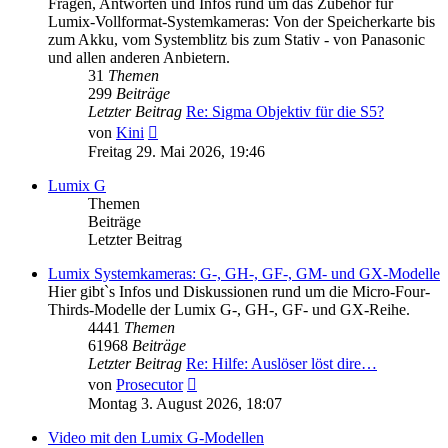
Fragen, Antworten und Infos rund um das Zubehör für
Lumix-Vollformat-Systemkameras: Von der Speicherkarte bis
zum Akku, vom Systemblitz bis zum Stativ - von Panasonic
und allen anderen Anbietern.
31
Themen
299
Beiträge
Letzter Beitrag
Re: Sigma Objektiv für die S5?
Neuester
von
Kini
Beitrag
Freitag 29. Mai 2026, 19:46
Lumix G
Themen
Beiträge
Letzter Beitrag
Lumix Systemkameras: G-, GH-, GF-, GM- und GX-Modelle
Hier gibt`s Infos und Diskussionen rund um die Micro-Four-
Thirds-Modelle der Lumix G-, GH-, GF- und GX-Reihe.
4441
Themen
61968
Beiträge
Letzter Beitrag
Re: Hilfe: Auslöser löst dire…
Neuester
von
Prosecutor
Beitrag
Montag 3. August 2026, 18:07
Video mit den Lumix G-Modellen