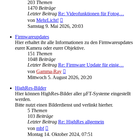
203
Themen
1470
Beiträge
Letzter Beitrag
Re: Videofunktionen für Fotog…
Neuester
von
MehrLicht!
Beitrag
Samstag 9. Mai 2026, 20:03
Firmwareupdates
Hier erhaltet ihr alle Informationen zu den Firmwareupdates
eurer Kamera oder eurer Objektive.
151
Themen
1048
Beiträge
Letzter Beitrag
Re: Firmware Update für einig…
Neuester
von
Gamma-Ray
Beitrag
Mittwoch 5. August 2026, 20:20
HighRes-Bilder
Hier können HighRes-Bilder aller µFT-Systeme eingestellt
werden.
Bitte nutzt einen Bilderdienst und verlinkt hierher.
5
Themen
103
Beiträge
Letzter Beitrag
Re: HighRes allgemein
Neuester
von
mbf
Beitrag
Montag 14. Oktober 2024, 07:51