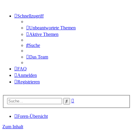
Schnellzugriff
Unbeantwortete Themen
Aktive Themen
Suche
Das Team
FAQ
Anmelden
Registrieren
Erweiterte
Suche
Suche
Foren-Übersicht
Zum Inhalt