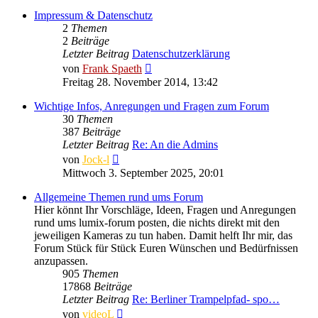
Impressum & Datenschutz
2
Themen
2
Beiträge
Letzter Beitrag
Datenschutzerklärung
Neuester
von
Frank Spaeth
Beitrag
Freitag 28. November 2014, 13:42
Wichtige Infos, Anregungen und Fragen zum Forum
30
Themen
387
Beiträge
Letzter Beitrag
Re: An die Admins
Neuester
von
Jock-l
Beitrag
Mittwoch 3. September 2025, 20:01
Allgemeine Themen rund ums Forum
Hier könnt Ihr Vorschläge, Ideen, Fragen und Anregungen
rund ums lumix-forum posten, die nichts direkt mit den
jeweiligen Kameras zu tun haben. Damit helft Ihr mir, das
Forum Stück für Stück Euren Wünschen und Bedürfnissen
anzupassen.
905
Themen
17868
Beiträge
Letzter Beitrag
Re: Berliner Trampelpfad- spo…
Neuester
von
videoL