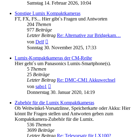
Beitrag
Samstag 14. Februar 2026, 10:04
Sonstige Lumix Kompaktkameras
FT, FX, FS... Hier gibt`s Fragen und Antworten
204
Themen
977
Beiträge
Letzter Beitrag
Re: Alternative zur Bridgekam…
Neuester
von
Delf
Beitrag
Sonntag 30. November 2025, 17:33
Lumix-Kompaktkameras der CM-Reihe
Hier geht`s um Panasonics Lumix-Smartphone(s).
5
Themen
25
Beiträge
Letzter Beitrag
Re: DMC-CM1 Akkuwechsel
Neuester
von
sabo1
Beitrag
Donnerstag 30. Januar 2020, 14:19
Zubehör für die Lumix Kompaktkameras
Ob Weitwinkel-Vorsatzlinse, Speicherkarte oder Akku: Hier
könnt Ihr Fragen stellen und Antworten geben zum
Kompaktkamera-Zubehör für die Lumix.
536
Themen
3699
Beiträge
Letzter Beitrag
Re: Televorsatz für LX100?