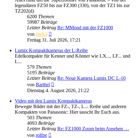
legendären FZ50 bis zur FZ300 (330), von der TZ1 bis zur
TZ202(d)
6200
Themen
59987
Beiträge
Letzter Beitrag
Re: MMond mit der FZ1000
Neuester
von
Jock-l
Beitrag
Freitag 31. Juli 2026, 17:21
Lumix Kompaktkameras der L-Reihe
Edelkompakte für Kenner und Könner wie LX..., LF... und
L...
579
Themen
5195
Beiträge
Letzter Beitrag
Re: Neue Kamera Lumix DC L-10
Neuester
von
Barthel
Beitrag
Dienstag 4. August 2026, 21:22
Video mit den Lumix Kompaktkameras
Bewegte Bilder mit der FZ-, TZ-, L..- Reihe und anderen
Kompakten von Panasonic: Hier tauscht Ihr Euch aus.
503
Themen
4093
Beiträge
Letzter Beitrag
Re: FZ1000 Zoom beim Ansehen …
Neuester
von
rolfpe