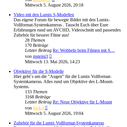
Beitrag
Mittwoch 5. August 2026, 20:18
Video mit den Lumix S-Modellen
Das eigene Forum für bewegte Bilder mit den Lumix-
Vollformat-Systemkameras . Tauscht Euch über Eure
Erfahrungen rund um AVCHD, Videoschnitt und passendes
Zubehör für bessere Filme aus!
28
Themen
170
Beiträge
Letzter Beitrag
Re: Wobbeln beim Filmen mit S…
Neuester
von
msteini3
Beitrag
Mittwoch 13. Mai 2026, 14:23
Objektive für die S-Modelle
Hier geht`s um die "Augen" für die Lumix Vollformat-
Systemkameras. Alles rund um Objektive des L-Mount-
Systems.
133
Themen
3168
Beiträge
Letzter Beitrag
Re: Neue Objektive für L-Mount
Neuester
von
Jock-l
Beitrag
Mittwoch 5. August 2026, 19:04
Zubehör für die Lumix Vollformat-Systemkameras