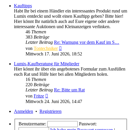
Kauftipps
Habt Ihr bei einem Händler ein interessantes Produkt rund um
Lumix entdeckt und wollt einen Kauftipp geben? Bitte hier!
Hier könnt Ihr natürlich auch auf Eure eigene oder andere
interessante Auktionen und Kleinanzeigen verlinken.
46
Themen
383
Beiträge
Letzter Beitrag
Re: Warnung vor dem Kauf im S…
Neuester
von
Tontechniker
Beitrag
Mittwoch 17. Juni 2026, 18:52
Lumix-Kaufberatung für Mitglieder
Hier könnt ihr über ein angebotenes Formular zum Ausfüllen
euch Rat und Hilfe hier bei allen Mitgliedern holen.
16
Themen
220
Beiträge
Letzter Beitrag
Re: Bitte um Rat
Neuester
von
Fritze
Beitrag
Mittwoch 24. Juni 2026, 14:47
Anmelden
•
Registrieren
Benutzername:
Passwort:
Ich habe mein Passwort vergessen
|