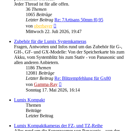
Jeder Thread ist für alle offen.
36
Themen
1065
Beiträge
Letzter Beitrag
Re: 7Artisans 50mm f0,95
Neuester
von
oberbayer
Beitrag
Mittwoch 22. Juli 2026, 19:47
Zubehör für die Lumix Systemkameras
Fragen, Antworten und Infos rund um das Zubehör für G-,
GH-, GF- und GX-Modelle: Von der Speicherkarte bis zum
Akku, vom Systemblitz bis zum Stativ - von Panasonic und
allen anderen Anbietern.
1186
Themen
12081
Beiträge
Letzter Beitrag
Re: Blitzempfehlung für Gx80
Neuester
von
Gamma-Ray
Beitrag
Sonntag 17. Mai 2026, 16:14
Lumix Kompakt
Themen
Beiträge
Letzter Beitrag
Lumix Kompaktkameras der FZ- und TZ-Reihe
Alles rund um die Superzoomer von Panasonic – von der