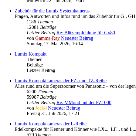
Mittwoch 22. Juli 2026, 19:47
Zubehör für die Lumix Systemkameras
Fragen, Antworten und Infos rund um das Zubehör für G-, GH-
1186
Themen
12081
Beiträge
Letzter Beitrag
Re: Blitzempfehlung für Gx80
von
Gamma-Ray
Neuester Beitrag
Sonntag 17. Mai 2026, 16:14
Lumix Kompakt
Themen
Beiträge
Letzter Beitrag
Lumix Kompaktkameras der FZ- und TZ-Reihe
Alles rund um die Superzoomer von Panasonic – von der legen
6200
Themen
59987
Beiträge
Letzter Beitrag
Re: MMond mit der FZ1000
von
Jock-l
Neuester Beitrag
Freitag 31. Juli 2026, 17:21
Lumix Kompaktkameras der L-Reihe
Edelkompakte für Kenner und Könner wie LX..., LF... und L..
579
Themen