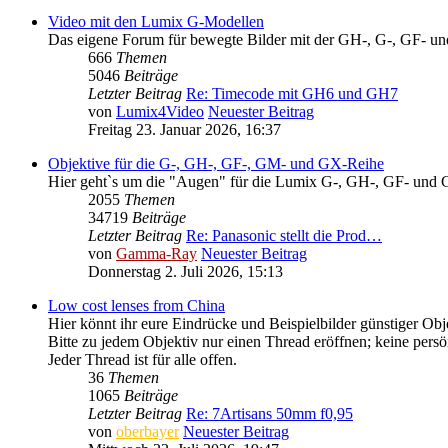
Video mit den Lumix G-Modellen
Das eigene Forum für bewegte Bilder mit der GH-, G-, GF- u
666
Themen
5046
Beiträge
Letzter Beitrag
Re: Timecode mit GH6 und GH7
von
Lumix4Video
Neuester Beitrag
Freitag 23. Januar 2026, 16:37
Objektive für die G-, GH-, GF-, GM- und GX-Reihe
Hier geht`s um die "Augen" für die Lumix G-, GH-, GF- und 
2055
Themen
34719
Beiträge
Letzter Beitrag
Re: Panasonic stellt die Prod…
von
Gamma-Ray
Neuester Beitrag
Donnerstag 2. Juli 2026, 15:13
Low cost lenses from China
Hier könnt ihr eure Eindrücke und Beispielbilder günstiger Obje
Bitte zu jedem Objektiv nur einen Thread eröffnen; keine pers
Jeder Thread ist für alle offen.
36
Themen
1065
Beiträge
Letzter Beitrag
Re: 7Artisans 50mm f0,95
von
oberbayer
Neuester Beitrag