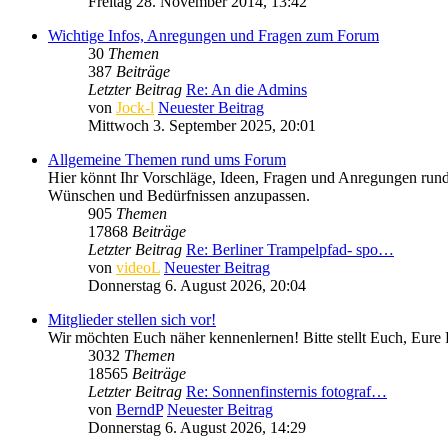
Freitag 28. November 2014, 13:42
Wichtige Infos, Anregungen und Fragen zum Forum
30
Themen
387
Beiträge
Letzter Beitrag
Re: An die Admins
von
Jock-l
Neuester Beitrag
Mittwoch 3. September 2025, 20:01
Allgemeine Themen rund ums Forum
Hier könnt Ihr Vorschläge, Ideen, Fragen und Anregungen rund 
Wünschen und Bedürfnissen anzupassen.
905
Themen
17868
Beiträge
Letzter Beitrag
Re: Berliner Trampelpfad- spo…
von
videoL
Neuester Beitrag
Donnerstag 6. August 2026, 20:04
Mitglieder stellen sich vor!
Wir möchten Euch näher kennenlernen! Bitte stellt Euch, Eure 
3032
Themen
18565
Beiträge
Letzter Beitrag
Re: Sonnenfinsternis fotograf…
von
BerndP
Neuester Beitrag
Donnerstag 6. August 2026, 14:29