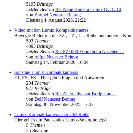
5195
Beiträge
Letzter Beitrag
Re: Neue Kamera Lumix DC L-10
von
Barthel
Neuester Beitrag
Dienstag 4. August 2026, 21:22
Video mit den Lumix Kompaktkameras
Bewegte Bilder mit der FZ-, TZ-, L..- Reihe und anderen Komp
503
Themen
4093
Beiträge
Letzter Beitrag
Re: FZ1000 Zoom beim Ansehen …
von
rolfpe
Neuester Beitrag
Samstag 14. Februar 2026, 10:04
Sonstige Lumix Kompaktkameras
FT, FX, FS... Hier gibt`s Fragen und Antworten
204
Themen
977
Beiträge
Letzter Beitrag
Re: Alternative zur Bridgekam…
von
Delf
Neuester Beitrag
Sonntag 30. November 2025, 17:33
Lumix-Kompaktkameras der CM-Reihe
Hier geht`s um Panasonics Lumix-Smartphone(s).
5
Themen
25
Beiträge