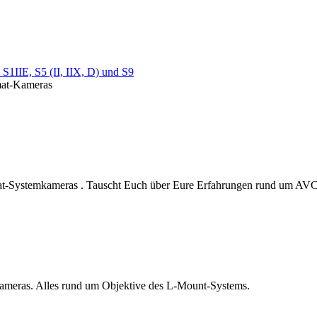
S1IIE, S5 (II, IIX, D) und S9
rmat-Kameras
at-Systemkameras . Tauscht Euch über Eure Erfahrungen rund um AVCH
kameras. Alles rund um Objektive des L-Mount-Systems.