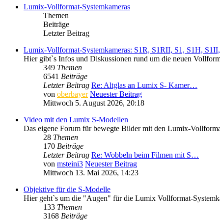
Lumix-Vollformat-Systemkameras
Themen
Beiträge
Letzter Beitrag
Lumix-Vollformat-Systemkameras: S1R, S1RII, S1, S1H, S1II, 
Hier gibt`s Infos und Diskussionen rund um die neuen Vollfo
349
Themen
6541
Beiträge
Letzter Beitrag
Re: Altglas an Lumix S- Kamer…
von
oberbayer
Neuester Beitrag
Mittwoch 5. August 2026, 20:18
Video mit den Lumix S-Modellen
Das eigene Forum für bewegte Bilder mit den Lumix-Vollform
28
Themen
170
Beiträge
Letzter Beitrag
Re: Wobbeln beim Filmen mit S…
von
msteini3
Neuester Beitrag
Mittwoch 13. Mai 2026, 14:23
Objektive für die S-Modelle
Hier geht`s um die "Augen" für die Lumix Vollformat-System
133
Themen
3168
Beiträge