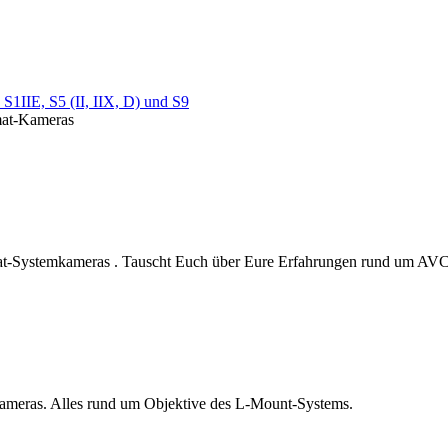
S1IIE, S5 (II, IIX, D) und S9
rmat-Kameras
at-Systemkameras . Tauscht Euch über Eure Erfahrungen rund um AVCH
kameras. Alles rund um Objektive des L-Mount-Systems.