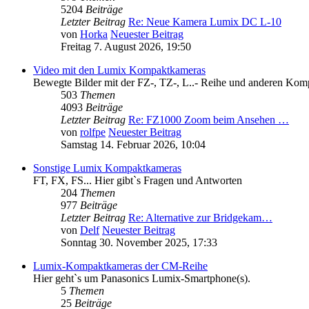
5204
Beiträge
Letzter Beitrag
Re: Neue Kamera Lumix DC L-10
von
Horka
Neuester Beitrag
Freitag 7. August 2026, 19:50
Video mit den Lumix Kompaktkameras
Bewegte Bilder mit der FZ-, TZ-, L..- Reihe und anderen Komp
503
Themen
4093
Beiträge
Letzter Beitrag
Re: FZ1000 Zoom beim Ansehen …
von
rolfpe
Neuester Beitrag
Samstag 14. Februar 2026, 10:04
Sonstige Lumix Kompaktkameras
FT, FX, FS... Hier gibt`s Fragen und Antworten
204
Themen
977
Beiträge
Letzter Beitrag
Re: Alternative zur Bridgekam…
von
Delf
Neuester Beitrag
Sonntag 30. November 2025, 17:33
Lumix-Kompaktkameras der CM-Reihe
Hier geht`s um Panasonics Lumix-Smartphone(s).
5
Themen
25
Beiträge