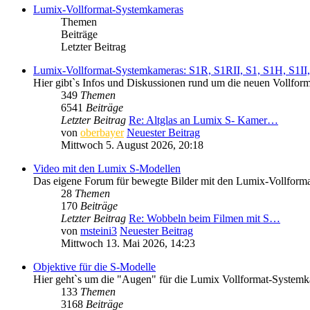
Lumix-Vollformat-Systemkameras
Themen
Beiträge
Letzter Beitrag
Lumix-Vollformat-Systemkameras: S1R, S1RII, S1, S1H, S1II, 
Hier gibt`s Infos und Diskussionen rund um die neuen Vollfo
349
Themen
6541
Beiträge
Letzter Beitrag
Re: Altglas an Lumix S- Kamer…
von
oberbayer
Neuester Beitrag
Mittwoch 5. August 2026, 20:18
Video mit den Lumix S-Modellen
Das eigene Forum für bewegte Bilder mit den Lumix-Vollform
28
Themen
170
Beiträge
Letzter Beitrag
Re: Wobbeln beim Filmen mit S…
von
msteini3
Neuester Beitrag
Mittwoch 13. Mai 2026, 14:23
Objektive für die S-Modelle
Hier geht`s um die "Augen" für die Lumix Vollformat-System
133
Themen
3168
Beiträge