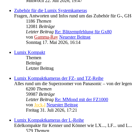
Mittwoch 22. Juli 2026, 19:47
Zubehör für die Lumix Systemkameras
Fragen, Antworten und Infos rund um das Zubehör für G-, GH-
1186
Themen
12081
Beiträge
Letzter Beitrag
Re: Blitzempfehlung für Gx80
von
Gamma-Ray
Neuester Beitrag
Sonntag 17. Mai 2026, 16:14
Lumix Kompakt
Themen
Beiträge
Letzter Beitrag
Lumix Kompaktkameras der FZ- und TZ-Reihe
Alles rund um die Superzoomer von Panasonic – von der legen
6200
Themen
59987
Beiträge
Letzter Beitrag
Re: MMond mit der FZ1000
von
Jock-l
Neuester Beitrag
Freitag 31. Juli 2026, 17:21
Lumix Kompaktkameras der L-Reihe
Edelkompakte für Kenner und Könner wie LX..., LF... und L..
579
Themen