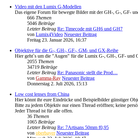
Video mit den Lumix G-Modellen
Das eigene Forum für bewegte Bilder mit der GH-, G-, GF- u
666
Themen
5046
Beiträge
Letzter Beitrag
Re: Timecode mit GH6 und GH7
von
Lumix4Video
Neuester Beitrag
Freitag 23. Januar 2026, 16:37
Objektive für die G-, GH-, GF-, GM- und GX-Reihe
Hier geht`s um die "Augen" für die Lumix G-, GH-, GF- und 
2055
Themen
34719
Beiträge
Letzter Beitrag
Re: Panasonic stellt die Prod…
von
Gamma-Ray
Neuester Beitrag
Donnerstag 2. Juli 2026, 15:13
Low cost lenses from China
Hier könnt ihr eure Eindrücke und Beispielbilder günstiger Obje
Bitte zu jedem Objektiv nur einen Thread eröffnen; keine pers
Jeder Thread ist für alle offen.
36
Themen
1065
Beiträge
Letzter Beitrag
Re: 7Artisans 50mm f0,95
von
oberbayer
Neuester Beitrag