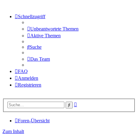
Schnellzugriff
Unbeantwortete Themen
Aktive Themen
Suche
Das Team
FAQ
Anmelden
Registrieren
Erweiterte
Suche
Suche
Foren-Übersicht
Zum Inhalt