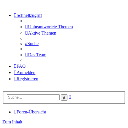
Schnellzugriff
Unbeantwortete Themen
Aktive Themen
Suche
Das Team
FAQ
Anmelden
Registrieren
Erweiterte
Suche
Suche
Foren-Übersicht
Zum Inhalt