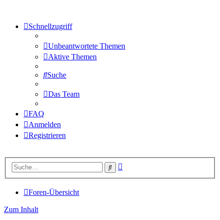
Schnellzugriff
Unbeantwortete Themen
Aktive Themen
Suche
Das Team
FAQ
Anmelden
Registrieren
Erweiterte
Suche
Suche
Foren-Übersicht
Zum Inhalt