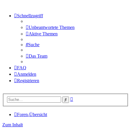
Schnellzugriff
Unbeantwortete Themen
Aktive Themen
Suche
Das Team
FAQ
Anmelden
Registrieren
Erweiterte
Suche
Suche
Foren-Übersicht
Zum Inhalt