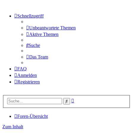
Schnellzugriff
Unbeantwortete Themen
Aktive Themen
Suche
Das Team
FAQ
Anmelden
Registrieren
Erweiterte
Suche
Suche
Foren-Übersicht
Zum Inhalt