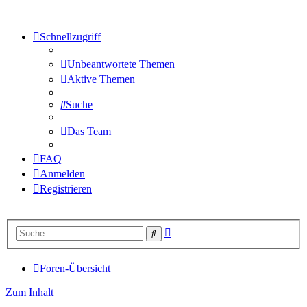
Schnellzugriff
Unbeantwortete Themen
Aktive Themen
Suche
Das Team
FAQ
Anmelden
Registrieren
Erweiterte
Suche
Suche
Foren-Übersicht
Zum Inhalt