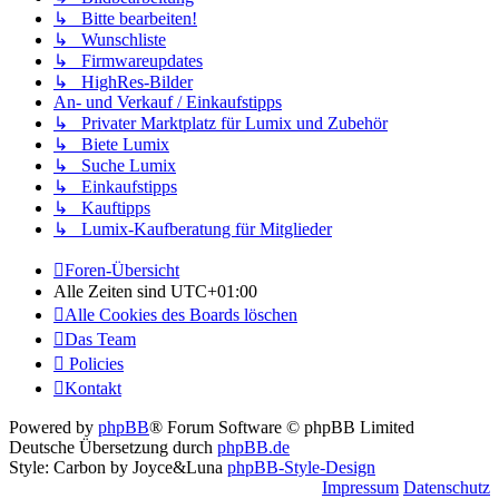
↳ Bitte bearbeiten!
↳ Wunschliste
↳ Firmwareupdates
↳ HighRes-Bilder
An- und Verkauf / Einkaufstipps
↳ Privater Marktplatz für Lumix und Zubehör
↳ Biete Lumix
↳ Suche Lumix
↳ Einkaufstipps
↳ Kauftipps
↳ Lumix-Kaufberatung für Mitglieder
Foren-Übersicht
Alle Zeiten sind
UTC+01:00
Alle Cookies des Boards löschen
Das Team
Policies
Kontakt
Powered by
phpBB
® Forum Software © phpBB Limited
Deutsche Übersetzung durch
phpBB.de
Style: Carbon by Joyce&Luna
phpBB-Style-Design
Impressum
Datenschutz