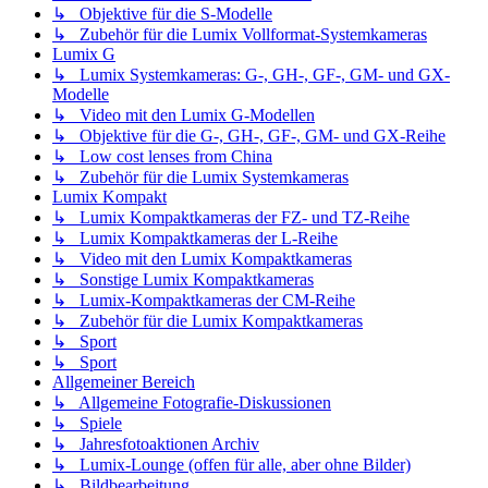
↳ Objektive für die S-Modelle
↳ Zubehör für die Lumix Vollformat-Systemkameras
Lumix G
↳ Lumix Systemkameras: G-, GH-, GF-, GM- und GX-
Modelle
↳ Video mit den Lumix G-Modellen
↳ Objektive für die G-, GH-, GF-, GM- und GX-Reihe
↳ Low cost lenses from China
↳ Zubehör für die Lumix Systemkameras
Lumix Kompakt
↳ Lumix Kompaktkameras der FZ- und TZ-Reihe
↳ Lumix Kompaktkameras der L-Reihe
↳ Video mit den Lumix Kompaktkameras
↳ Sonstige Lumix Kompaktkameras
↳ Lumix-Kompaktkameras der CM-Reihe
↳ Zubehör für die Lumix Kompaktkameras
↳ Sport
↳ Sport
Allgemeiner Bereich
↳ Allgemeine Fotografie-Diskussionen
↳ Spiele
↳ Jahresfotoaktionen Archiv
↳ Lumix-Lounge (offen für alle, aber ohne Bilder)
↳ Bildbearbeitung