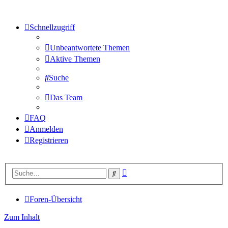
Schnellzugriff
Unbeantwortete Themen
Aktive Themen
Suche
Das Team
FAQ
Anmelden
Registrieren
Erweiterte
Suche
Suche
Foren-Übersicht
Zum Inhalt