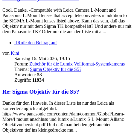
Cool. Danke. -Compatible with Leica Camera L-Mount and
Panasonic L-Mount lenses that accept teleconverters in addition to
the SIGMA L-Mount lenses listed above. Kann das sein, daß das
Objektiv nur mit dem Sigma TK kompatibel ist? Und andere nur mit
dem Panasonic TK? Oder nur die aus der Liste mit al...
Rufe den Beitrag auf
von
Kini
Samstag 16. Mai 2026, 19:15
Forum:
Zubehör für die Lumix Vollformat-Systemkameras
Thema:
Sigma Objektiv für die S5?
Antworten:
53
Zugriffe:
11934
Re: Sigma Objektiv für die S5?
Danke für den Hinweis. In dieser Liste ist nur das Leica als
konvertertauglich aufgeführt:
https://www.panasonic.com/content/dam/common/Global/Learn-
More/l-mount-anschluss-und-lumix-s/Lumix-S-L-Mount-Allianz-
Objektivuebersicht.pdf Und daß man bei den gebrauchten
Objektiven tief ins kleingedruckte mu...