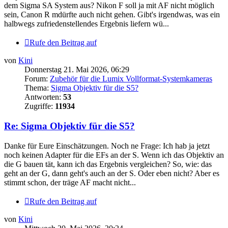
dem Sigma SA System aus? Nikon F soll ja mit AF nicht möglich
sein, Canon R mdürfte auch nicht gehen. Gibt's irgendwas, was ein
halbwegs zufriedenstellendes Ergebnis liefern wü...
Rufe den Beitrag auf
von
Kini
Donnerstag 21. Mai 2026, 06:29
Forum:
Zubehör für die Lumix Vollformat-Systemkameras
Thema:
Sigma Objektiv für die S5?
Antworten:
53
Zugriffe:
11934
Re: Sigma Objektiv für die S5?
Danke für Eure Einschätzungen. Noch ne Frage: Ich hab ja jetzt
noch keinen Adapter für die EFs an der S. Wenn ich das Objektiv an
die G bauen tät, kann ich das Ergebnis vergleichen? So, wie: das
geht an der G, dann geht's auch an der S. Oder eben nicht? Aber es
stimmt schon, der träge AF macht nicht...
Rufe den Beitrag auf
von
Kini