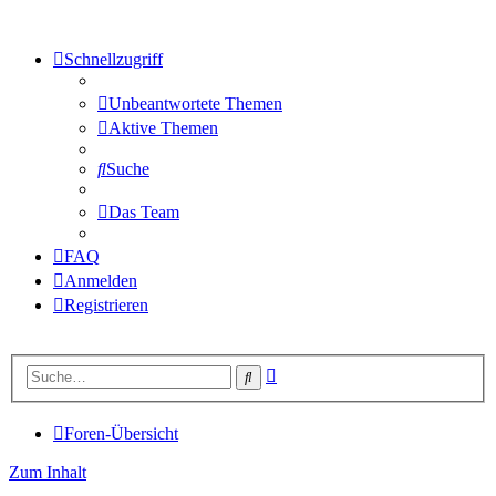
Schnellzugriff
Unbeantwortete Themen
Aktive Themen
Suche
Das Team
FAQ
Anmelden
Registrieren
Erweiterte
Suche
Suche
Foren-Übersicht
Zum Inhalt