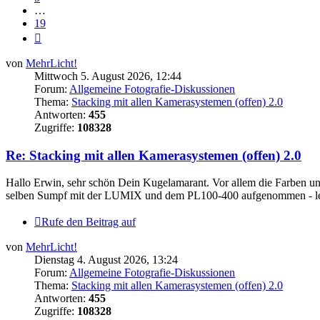
…
19
Nächste
von
MehrLicht!
Mittwoch 5. August 2026, 12:44
Forum:
Allgemeine Fotografie-Diskussionen
Thema:
Stacking mit allen Kamerasystemen (offen) 2.0
Antworten:
455
Zugriffe:
108328
Re: Stacking mit allen Kamerasystemen (offen) 2.0
Hallo Erwin, sehr schön Dein Kugelamarant. Vor allem die Farben un
selben Sumpf mit der LUMIX und dem PL100-400 aufgenommen - leide
Rufe den Beitrag auf
von
MehrLicht!
Dienstag 4. August 2026, 13:24
Forum:
Allgemeine Fotografie-Diskussionen
Thema:
Stacking mit allen Kamerasystemen (offen) 2.0
Antworten:
455
Zugriffe:
108328