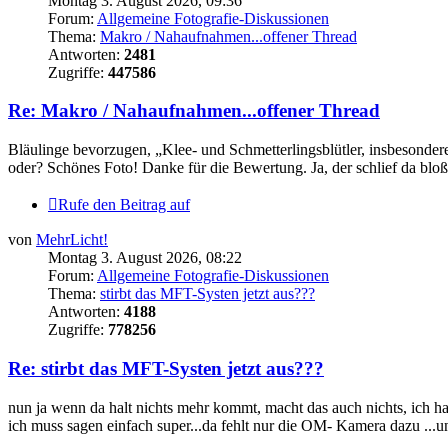
Montag 3. August 2026, 09:36
Forum:
Allgemeine Fotografie-Diskussionen
Thema:
Makro / Nahaufnahmen...offener Thread
Antworten:
2481
Zugriffe:
447586
Re: Makro / Nahaufnahmen...offener Thread
Bläulinge bevorzugen, „Klee- und Schmetterlingsblütler, insbesondere
oder? Schönes Foto! Danke für die Bewertung. Ja, der schlief da bloß
Rufe den Beitrag auf
von
MehrLicht!
Montag 3. August 2026, 08:22
Forum:
Allgemeine Fotografie-Diskussionen
Thema:
stirbt das MFT-Systen jetzt aus???
Antworten:
4188
Zugriffe:
778256
Re: stirbt das MFT-Systen jetzt aus???
nun ja wenn da halt nichts mehr kommt, macht das auch nichts, ich
ich muss sagen einfach super...da fehlt nur die OM- Kamera dazu ...