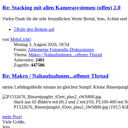
Re: Stacking mit allen Kamerasystemen (offen) 2.0
Vielen Dank für die sehr freundlichen Worte Bernd, Jens, Achim und
Rufe den Beitrag auf
von
MehrLicht!
Montag 3. August 2026, 18:54
Forum:
Allgemeine Fotografie-Diskussionen
Thema:
Makro / Nahaufnahmen...offener Thread
Antworten:
2481
Zugriffe:
447586
Re: Makro / Nahaufnahmen...offener Thread
meine Lieblingslibelle einsam im gleichen Sumpf: Kleine Binsenjungf
Stack aus 65 Bildern mit f/6.3 und 2 mit f/10, PL100-400 mit 
P1532676_Binsenjungfer_65ret_plus2_sWS800.jpg (193.5 KiB)
mehr Pixel
Viele Grüße,
Jens