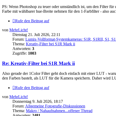
PS: Wenn Photoshop zu teuer oder umständlich ist, um den Filter für 
Farbe mit wählbarer hue-Breite nehmen für den 1-Farbfilter - also au
Rufe den Beitrag auf
von
MehrLicht!
Dienstag 21. Juli 2026, 22:11
Forum:
Lumix-Vollformat-Systemkameras: S1R, S1RII, S1, S1H,
Thema:
Kreativ-Filter bei S1R Mark ii
Antworten:
3
Zugriffe:
1003
Re: Kreativ-Filter bei S1R Mark ii
Also gerade der 1Color Filter geht doch einfach mit einer LUT - war
den Farben bastelt, als LUT für die Kamera speichern. Daher wird L
Rufe den Beitrag auf
von
MehrLicht!
Donnerstag 9. Juli 2026, 18:17
Forum:
Allgemeine Fotografie-Diskussionen
Thema:
Makro / Nahaufnahmen...offener Thread
Antworten:
2481