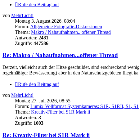
Rufe den Beitrag auf
von
MehrLicht!
Montag 3. August 2026, 08:04
Forum:
Allgemeine Fotografie-Diskussionen
Thema:
Makro / Nahaufnahmen...offener Thread
Antworten:
2481
Zugriffe:
447586
Re: Makro / Nahaufnahmen...offener Thread
Derzeit, vielleicht auch der Hitze geschuldet, sind erschreckend wenig
regelmäßiger Bewässerung) aber in den Naturschutzgebieten fliegt k
Rufe den Beitrag auf
von
MehrLicht!
Montag 27. Juli 2026, 08:55
Forum:
Lumix-Vollformat-Systemkameras: S1R, S1RII, S1, S1H,
Thema:
Kreativ-Filter bei S1R Mark ii
Antworten:
3
Zugriffe:
1003
Re: Kreativ-Filter bei S1R Mark ii