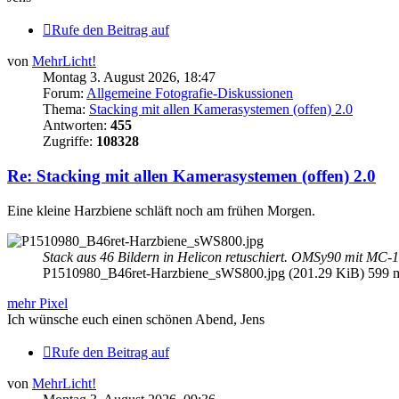
Rufe den Beitrag auf
von
MehrLicht!
Montag 3. August 2026, 18:47
Forum:
Allgemeine Fotografie-Diskussionen
Thema:
Stacking mit allen Kamerasystemen (offen) 2.0
Antworten:
455
Zugriffe:
108328
Re: Stacking mit allen Kamerasystemen (offen) 2.0
Eine kleine Harzbiene schläft noch am frühen Morgen.
Stack aus 46 Bildern in Helicon retuschiert. OMSy90 mit MC-
P1510980_B46ret-Harzbiene_sWS800.jpg (201.29 KiB) 599 ma
mehr Pixel
Ich wünsche euch einen schönen Abend, Jens
Rufe den Beitrag auf
von
MehrLicht!