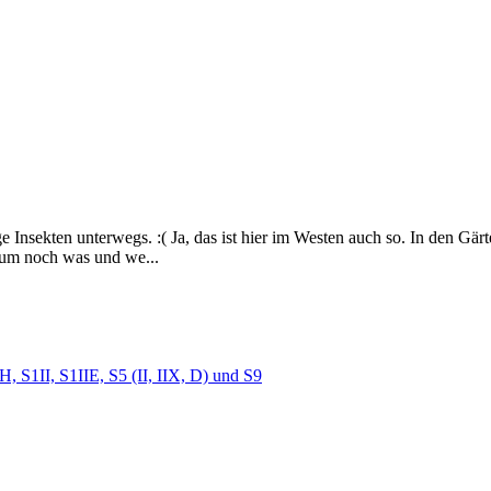
e Insekten unterwegs. :( Ja, das ist hier im Westen auch so. In den Gärt
aum noch was und we...
 S1II, S1IIE, S5 (II, IIX, D) und S9