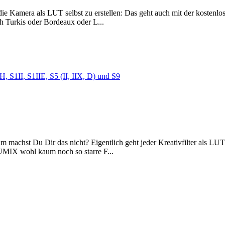
die Kamera als LUT selbst zu erstellen: Das geht auch mit der kostenl
ch Turkis oder Bordeaux oder L...
 S1II, S1IIE, S5 (II, IIX, D) und S9
um machst Du Dir das nicht? Eigentlich geht jeder Kreativfilter als L
UMIX wohl kaum noch so starre F...