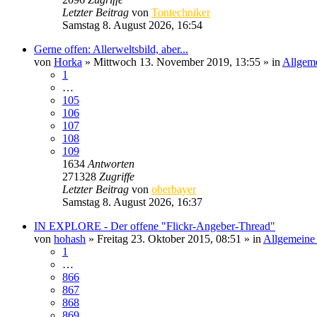
Letzter Beitrag
von
Tontechniker
Samstag 8. August 2026, 16:54
Gerne offen: Allerweltsbild, aber...
von
Horka
» Mittwoch 13. November 2019, 13:55 » in
Allgeme
1
…
105
106
107
108
109
1634
Antworten
271328
Zugriffe
Letzter Beitrag
von
oberbayer
Samstag 8. August 2026, 16:37
IN EXPLORE - Der offene "Flickr-Angeber-Thread"
von
hohash
» Freitag 23. Oktober 2015, 08:51 » in
Allgemeine 
1
…
866
867
868
869