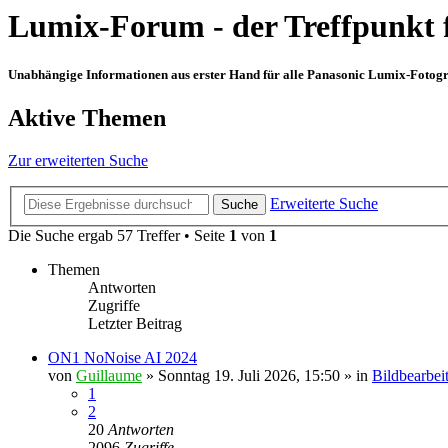
Lumix-Forum - der Treffpunkt 
Unabhängige Informationen aus erster Hand für alle Panasonic Lumix-Fotogra
Aktive Themen
Zur erweiterten Suche
Erweiterte Suche
Suche
Die Suche ergab 57 Treffer • Seite
1
von
1
Themen
Antworten
Zugriffe
Letzter Beitrag
ON1 NoNoise AI 2024
von
Guillaume
» Sonntag 19. Juli 2026, 15:50 » in
Bildbearbei
1
2
20
Antworten
2096
Zugriffe