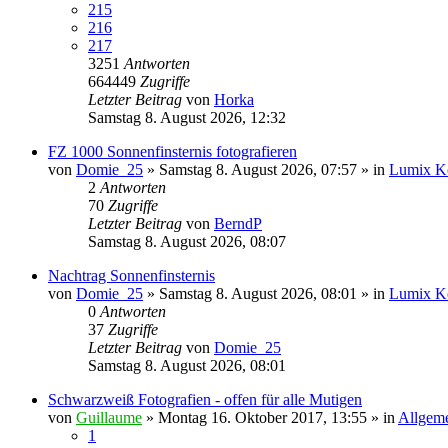
215
216
217
3251
Antworten
664449
Zugriffe
Letzter Beitrag
von
Horka
Samstag 8. August 2026, 12:32
FZ 1000 Sonnenfinsternis fotografieren
von
Domie_25
» Samstag 8. August 2026, 07:57 » in
Lumix K
2
Antworten
70
Zugriffe
Letzter Beitrag
von
BerndP
Samstag 8. August 2026, 08:07
Nachtrag Sonnenfinsternis
von
Domie_25
» Samstag 8. August 2026, 08:01 » in
Lumix K
0
Antworten
37
Zugriffe
Letzter Beitrag
von
Domie_25
Samstag 8. August 2026, 08:01
Schwarzweiß Fotografien - offen für alle Mutigen
von
Guillaume
» Montag 16. Oktober 2017, 13:55 » in
Allgeme
1