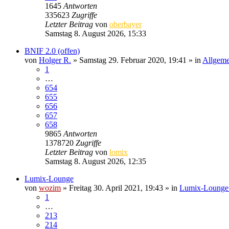
1645
Antworten
335623
Zugriffe
Letzter Beitrag
von
oberbayer
Samstag 8. August 2026, 15:33
BNIF 2.0 (offen)
von
Holger R.
» Samstag 29. Februar 2020, 19:41 » in
Allgeme
1
…
654
655
656
657
658
9865
Antworten
1378720
Zugriffe
Letzter Beitrag
von
lomix
Samstag 8. August 2026, 12:35
Lumix-Lounge
von
wozim
» Freitag 30. April 2021, 19:43 » in
Lumix-Lounge (
1
…
213
214