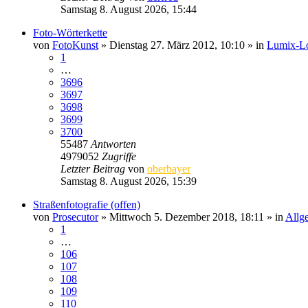
Samstag 8. August 2026, 15:44
Foto-Wörterkette
von
FotoKunst
» Dienstag 27. März 2012, 10:10 » in
Lumix-Lou
1
…
3696
3697
3698
3699
3700
55487
Antworten
4979052
Zugriffe
Letzter Beitrag
von
oberbayer
Samstag 8. August 2026, 15:39
Straßenfotografie (offen)
von
Prosecutor
» Mittwoch 5. Dezember 2018, 18:11 » in
Allg
1
…
106
107
108
109
110