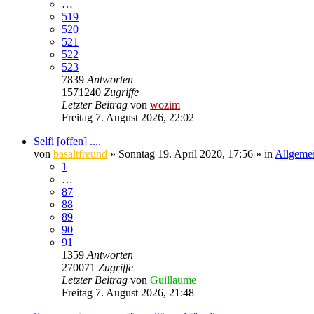
…
519
520
521
522
523
7839
Antworten
1571240
Zugriffe
Letzter Beitrag
von
wozim
Freitag 7. August 2026, 22:02
Selfi [offen] ....
von
basaltfreund
» Sonntag 19. April 2020, 17:56 » in
Allgemei
1
…
87
88
89
90
91
1359
Antworten
270071
Zugriffe
Letzter Beitrag
von
Guillaume
Freitag 7. August 2026, 21:48