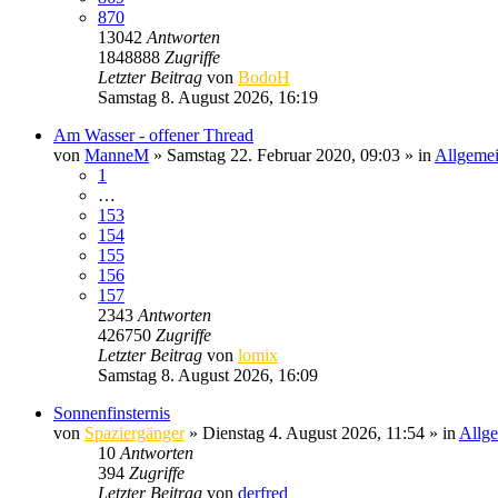
870
13042
Antworten
1848888
Zugriffe
Letzter Beitrag
von
BodoH
Samstag 8. August 2026, 16:19
Am Wasser - offener Thread
von
ManneM
» Samstag 22. Februar 2020, 09:03 » in
Allgemei
1
…
153
154
155
156
157
2343
Antworten
426750
Zugriffe
Letzter Beitrag
von
lomix
Samstag 8. August 2026, 16:09
Sonnenfinsternis
von
Spaziergänger
» Dienstag 4. August 2026, 11:54 » in
Allge
10
Antworten
394
Zugriffe
Letzter Beitrag
von
derfred