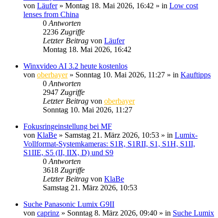
von
Läufer
» Montag 18. Mai 2026, 16:42 » in
Low cost
lenses from China
0
Antworten
2236
Zugriffe
Letzter Beitrag
von
Läufer
Montag 18. Mai 2026, 16:42
Winxvideo AI 3.2 heute kostenlos
von
oberbayer
» Sonntag 10. Mai 2026, 11:27 » in
Kauftipps
0
Antworten
2947
Zugriffe
Letzter Beitrag
von
oberbayer
Sonntag 10. Mai 2026, 11:27
Fokusringeinstellung bei MF
von
KlaBe
» Samstag 21. März 2026, 10:53 » in
Lumix-
Vollformat-Systemkameras: S1R, S1RII, S1, S1H, S1II,
S1IIE, S5 (II, IIX, D) und S9
0
Antworten
3618
Zugriffe
Letzter Beitrag
von
KlaBe
Samstag 21. März 2026, 10:53
Suche Panasonic Lumix G9II
von
caprinz
» Sonntag 8. März 2026, 09:40 » in
Suche Lumix