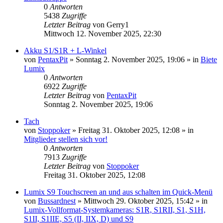
0
Antworten
5438
Zugriffe
Letzter Beitrag
von
Gerry1
Mittwoch 12. November 2025, 22:30
Akku S1/S1R + L-Winkel
von
PentaxPit
» Sonntag 2. November 2025, 19:06 » in
Biete
Lumix
0
Antworten
6922
Zugriffe
Letzter Beitrag
von
PentaxPit
Sonntag 2. November 2025, 19:06
Tach
von
Stoppoker
» Freitag 31. Oktober 2025, 12:08 » in
Mitglieder stellen sich vor!
0
Antworten
7913
Zugriffe
Letzter Beitrag
von
Stoppoker
Freitag 31. Oktober 2025, 12:08
Lumix S9 Touchscreen an und aus schalten im Quick-Menü
von
Bussardnest
» Mittwoch 29. Oktober 2025, 15:42 » in
Lumix-Vollformat-Systemkameras: S1R, S1RII, S1, S1H,
S1II, S1IIE, S5 (II, IIX, D) und S9