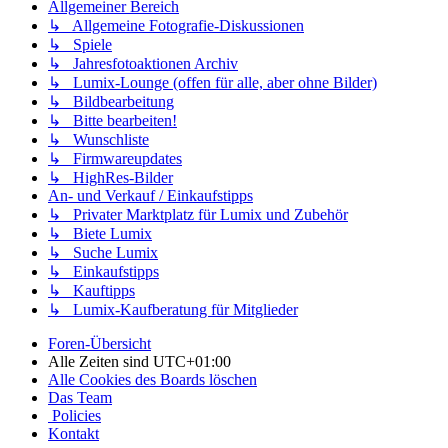
Allgemeiner Bereich
↳ Allgemeine Fotografie-Diskussionen
↳ Spiele
↳ Jahresfotoaktionen Archiv
↳ Lumix-Lounge (offen für alle, aber ohne Bilder)
↳ Bildbearbeitung
↳ Bitte bearbeiten!
↳ Wunschliste
↳ Firmwareupdates
↳ HighRes-Bilder
An- und Verkauf / Einkaufstipps
↳ Privater Marktplatz für Lumix und Zubehör
↳ Biete Lumix
↳ Suche Lumix
↳ Einkaufstipps
↳ Kauftipps
↳ Lumix-Kaufberatung für Mitglieder
Foren-Übersicht
Alle Zeiten sind
UTC+01:00
Alle Cookies des Boards löschen
Das Team
Policies
Kontakt