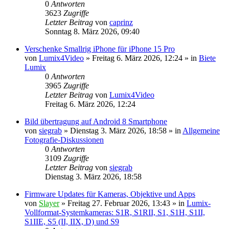
0
Antworten
3623
Zugriffe
Letzter Beitrag
von
caprinz
Sonntag 8. März 2026, 09:40
Verschenke Smallrig iPhone für iPhone 15 Pro
von
Lumix4Video
» Freitag 6. März 2026, 12:24 » in
Biete
Lumix
0
Antworten
3965
Zugriffe
Letzter Beitrag
von
Lumix4Video
Freitag 6. März 2026, 12:24
Bild übertragung auf Android 8 Smartphone
von
siegrab
» Dienstag 3. März 2026, 18:58 » in
Allgemeine
Fotografie-Diskussionen
0
Antworten
3109
Zugriffe
Letzter Beitrag
von
siegrab
Dienstag 3. März 2026, 18:58
Firmware Updates für Kameras, Objektive und Apps
von
Slayer
» Freitag 27. Februar 2026, 13:43 » in
Lumix-
Vollformat-Systemkameras: S1R, S1RII, S1, S1H, S1II,
S1IIE, S5 (II, IIX, D) und S9