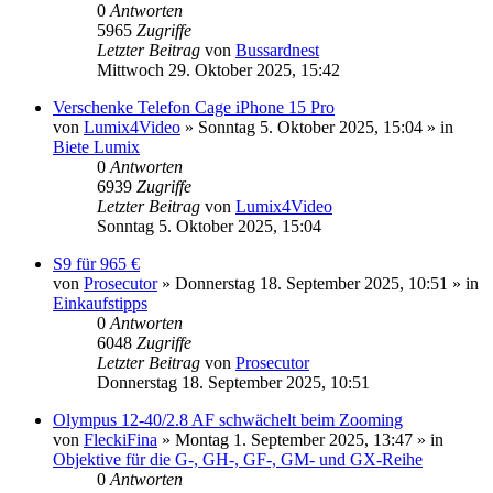
0
Antworten
5965
Zugriffe
Letzter Beitrag
von
Bussardnest
Mittwoch 29. Oktober 2025, 15:42
Verschenke Telefon Cage iPhone 15 Pro
von
Lumix4Video
» Sonntag 5. Oktober 2025, 15:04 » in
Biete Lumix
0
Antworten
6939
Zugriffe
Letzter Beitrag
von
Lumix4Video
Sonntag 5. Oktober 2025, 15:04
S9 für 965 €
von
Prosecutor
» Donnerstag 18. September 2025, 10:51 » in
Einkaufstipps
0
Antworten
6048
Zugriffe
Letzter Beitrag
von
Prosecutor
Donnerstag 18. September 2025, 10:51
Olympus 12-40/2.8 AF schwächelt beim Zooming
von
FleckiFina
» Montag 1. September 2025, 13:47 » in
Objektive für die G-, GH-, GF-, GM- und GX-Reihe
0
Antworten