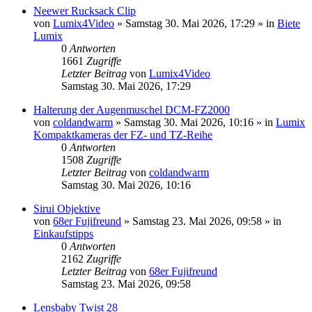
Neewer Rucksack Clip
von
Lumix4Video
» Samstag 30. Mai 2026, 17:29 » in
Biete
Lumix
0
Antworten
1661
Zugriffe
Letzter Beitrag
von
Lumix4Video
Samstag 30. Mai 2026, 17:29
Halterung der Augenmuschel DCM-FZ2000
von
coldandwarm
» Samstag 30. Mai 2026, 10:16 » in
Lumix
Kompaktkameras der FZ- und TZ-Reihe
0
Antworten
1508
Zugriffe
Letzter Beitrag
von
coldandwarm
Samstag 30. Mai 2026, 10:16
Sirui Objektive
von
68er Fujifreund
» Samstag 23. Mai 2026, 09:58 » in
Einkaufstipps
0
Antworten
2162
Zugriffe
Letzter Beitrag
von
68er Fujifreund
Samstag 23. Mai 2026, 09:58
Lensbaby Twist 28