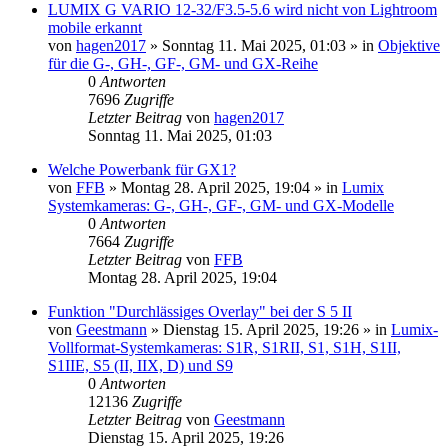
LUMIX G VARIO 12-32/F3.5-5.6 wird nicht von Lightroom
mobile erkannt
von
hagen2017
» Sonntag 11. Mai 2025, 01:03 » in
Objektive
für die G-, GH-, GF-, GM- und GX-Reihe
0
Antworten
7696
Zugriffe
Letzter Beitrag
von
hagen2017
Sonntag 11. Mai 2025, 01:03
Welche Powerbank für GX1?
von
FFB
» Montag 28. April 2025, 19:04 » in
Lumix
Systemkameras: G-, GH-, GF-, GM- und GX-Modelle
0
Antworten
7664
Zugriffe
Letzter Beitrag
von
FFB
Montag 28. April 2025, 19:04
Funktion "Durchlässiges Overlay" bei der S 5 II
von
Geestmann
» Dienstag 15. April 2025, 19:26 » in
Lumix-
Vollformat-Systemkameras: S1R, S1RII, S1, S1H, S1II,
S1IIE, S5 (II, IIX, D) und S9
0
Antworten
12136
Zugriffe
Letzter Beitrag
von
Geestmann
Dienstag 15. April 2025, 19:26