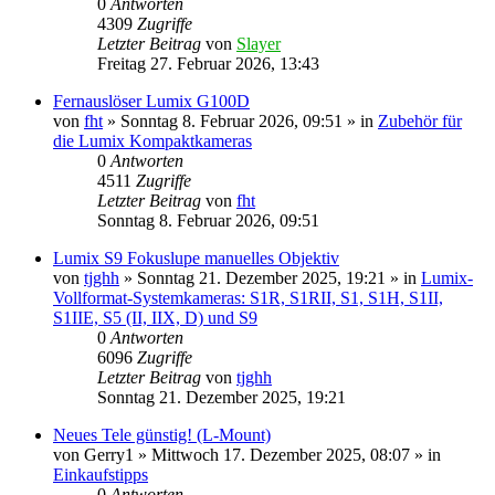
0
Antworten
4309
Zugriffe
Letzter Beitrag
von
Slayer
Freitag 27. Februar 2026, 13:43
Fernauslöser Lumix G100D
von
fht
» Sonntag 8. Februar 2026, 09:51 » in
Zubehör für
die Lumix Kompaktkameras
0
Antworten
4511
Zugriffe
Letzter Beitrag
von
fht
Sonntag 8. Februar 2026, 09:51
Lumix S9 Fokuslupe manuelles Objektiv
von
tjghh
» Sonntag 21. Dezember 2025, 19:21 » in
Lumix-
Vollformat-Systemkameras: S1R, S1RII, S1, S1H, S1II,
S1IIE, S5 (II, IIX, D) und S9
0
Antworten
6096
Zugriffe
Letzter Beitrag
von
tjghh
Sonntag 21. Dezember 2025, 19:21
Neues Tele günstig! (L-Mount)
von
Gerry1
» Mittwoch 17. Dezember 2025, 08:07 » in
Einkaufstipps
0
Antworten