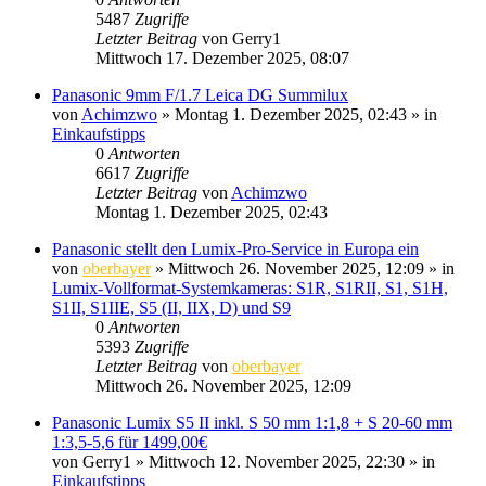
5487
Zugriffe
Letzter Beitrag
von
Gerry1
Mittwoch 17. Dezember 2025, 08:07
Panasonic 9mm F/1.7 Leica DG Summilux
von
Achimzwo
» Montag 1. Dezember 2025, 02:43 » in
Einkaufstipps
0
Antworten
6617
Zugriffe
Letzter Beitrag
von
Achimzwo
Montag 1. Dezember 2025, 02:43
Panasonic stellt den Lumix-Pro-Service in Europa ein
von
oberbayer
» Mittwoch 26. November 2025, 12:09 » in
Lumix-Vollformat-Systemkameras: S1R, S1RII, S1, S1H,
S1II, S1IIE, S5 (II, IIX, D) und S9
0
Antworten
5393
Zugriffe
Letzter Beitrag
von
oberbayer
Mittwoch 26. November 2025, 12:09
Panasonic Lumix S5 II inkl. S 50 mm 1:1,8 + S 20-60 mm
1:3,5-5,6 für 1499,00€
von
Gerry1
» Mittwoch 12. November 2025, 22:30 » in
Einkaufstipps