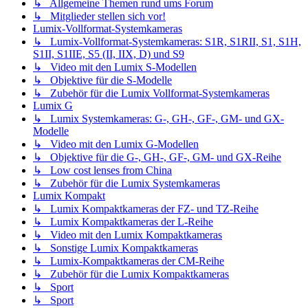
↳ Allgemeine Themen rund ums Forum
↳ Mitglieder stellen sich vor!
Lumix-Vollformat-Systemkameras
↳ Lumix-Vollformat-Systemkameras: S1R, S1RII, S1, S1H,
S1II, S1IIE, S5 (II, IIX, D) und S9
↳ Video mit den Lumix S-Modellen
↳ Objektive für die S-Modelle
↳ Zubehör für die Lumix Vollformat-Systemkameras
Lumix G
↳ Lumix Systemkameras: G-, GH-, GF-, GM- und GX-
Modelle
↳ Video mit den Lumix G-Modellen
↳ Objektive für die G-, GH-, GF-, GM- und GX-Reihe
↳ Low cost lenses from China
↳ Zubehör für die Lumix Systemkameras
Lumix Kompakt
↳ Lumix Kompaktkameras der FZ- und TZ-Reihe
↳ Lumix Kompaktkameras der L-Reihe
↳ Video mit den Lumix Kompaktkameras
↳ Sonstige Lumix Kompaktkameras
↳ Lumix-Kompaktkameras der CM-Reihe
↳ Zubehör für die Lumix Kompaktkameras
↳ Sport
↳ Sport