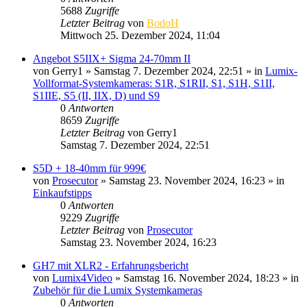
5688
Zugriffe
Letzter Beitrag
von
BodoH
Mittwoch 25. Dezember 2024, 11:04
Angebot S5IIX+ Sigma 24-70mm II
von
Gerry1
» Samstag 7. Dezember 2024, 22:51 » in
Lumix-
Vollformat-Systemkameras: S1R, S1RII, S1, S1H, S1II,
S1IIE, S5 (II, IIX, D) und S9
0
Antworten
8659
Zugriffe
Letzter Beitrag
von
Gerry1
Samstag 7. Dezember 2024, 22:51
S5D + 18-40mm für 999€
von
Prosecutor
» Samstag 23. November 2024, 16:23 » in
Einkaufstipps
0
Antworten
9229
Zugriffe
Letzter Beitrag
von
Prosecutor
Samstag 23. November 2024, 16:23
GH7 mit XLR2 - Erfahrungsbericht
von
Lumix4Video
» Samstag 16. November 2024, 18:23 » in
Zubehör für die Lumix Systemkameras
0
Antworten