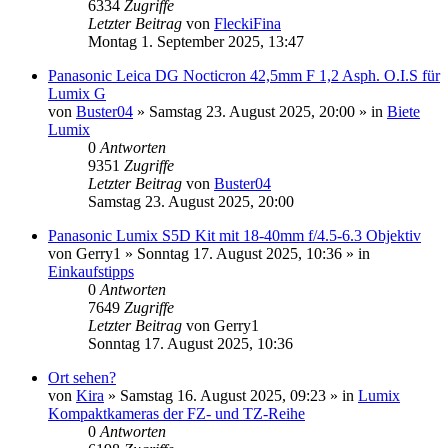
6334
Zugriffe
Letzter Beitrag
von
FleckiFina
Montag 1. September 2025, 13:47
Panasonic Leica DG Nocticron 42,5mm F 1,2 Asph. O.I.S für
Lumix G
von
Buster04
» Samstag 23. August 2025, 20:00 » in
Biete
Lumix
0
Antworten
9351
Zugriffe
Letzter Beitrag
von
Buster04
Samstag 23. August 2025, 20:00
Panasonic Lumix S5D Kit mit 18-40mm f/4.5-6.3 Objektiv
von
Gerry1
» Sonntag 17. August 2025, 10:36 » in
Einkaufstipps
0
Antworten
7649
Zugriffe
Letzter Beitrag
von
Gerry1
Sonntag 17. August 2025, 10:36
Ort sehen?
von
Kira
» Samstag 16. August 2025, 09:23 » in
Lumix
Kompaktkameras der FZ- und TZ-Reihe
0
Antworten