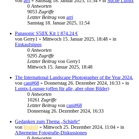
von
arri
» Samstag 18. Januar 2025, 11:54 » in
Suche Lumix
0
Antworten
9053
Zugriffe
Letzter Beitrag
von
arri
Samstag 18. Januar 2025, 11:54
Panasonic S5IIX Kit 1 874.24 €
von
Gerry1
» Mittwoch 15. Januar 2025, 18:48 » in
Einkaufstipps
0
Antworten
9295
Zugriffe
Letzter Beitrag
von
Gerry1
Mittwoch 15. Januar 2025, 18:48
The International Landscape Photographer of the Year 2024.
von
cani#68
» Donnerstag 26. Dezember 2024, 16:33 » in
Lumix-Lounge (offen für alle, aber ohne Bilder)
0
Antworten
10261
Zugriffe
Letzter Beitrag
von
cani#68
Donnerstag 26. Dezember 2024, 16:33
Gedanken zum Thema „Schärfe“
von
BodoH
» Mittwoch 25. Dezember 2024, 11:04 » in
Allgemeine Fotografie-Diskussionen
0
Antworten