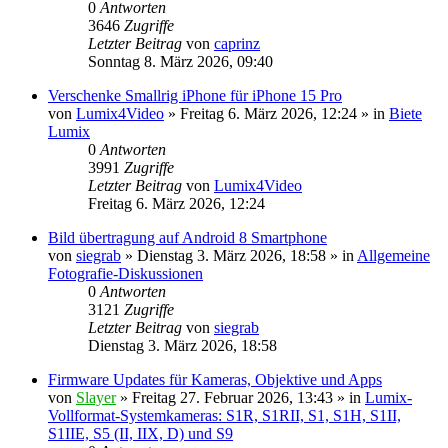
0
Antworten
3646
Zugriffe
Letzter Beitrag
von
caprinz
Sonntag 8. März 2026, 09:40
Verschenke Smallrig iPhone für iPhone 15 Pro
von
Lumix4Video
» Freitag 6. März 2026, 12:24 » in
Biete
Lumix
0
Antworten
3991
Zugriffe
Letzter Beitrag
von
Lumix4Video
Freitag 6. März 2026, 12:24
Bild übertragung auf Android 8 Smartphone
von
siegrab
» Dienstag 3. März 2026, 18:58 » in
Allgemeine
Fotografie-Diskussionen
0
Antworten
3121
Zugriffe
Letzter Beitrag
von
siegrab
Dienstag 3. März 2026, 18:58
Firmware Updates für Kameras, Objektive und Apps
von
Slayer
» Freitag 27. Februar 2026, 13:43 » in
Lumix-
Vollformat-Systemkameras: S1R, S1RII, S1, S1H, S1II,
S1IIE, S5 (II, IIX, D) und S9