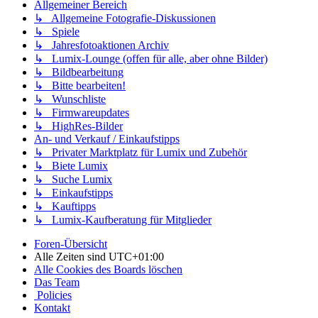
Allgemeiner Bereich
↳ Allgemeine Fotografie-Diskussionen
↳ Spiele
↳ Jahresfotoaktionen Archiv
↳ Lumix-Lounge (offen für alle, aber ohne Bilder)
↳ Bildbearbeitung
↳ Bitte bearbeiten!
↳ Wunschliste
↳ Firmwareupdates
↳ HighRes-Bilder
An- und Verkauf / Einkaufstipps
↳ Privater Marktplatz für Lumix und Zubehör
↳ Biete Lumix
↳ Suche Lumix
↳ Einkaufstipps
↳ Kauftipps
↳ Lumix-Kaufberatung für Mitglieder
Foren-Übersicht
Alle Zeiten sind
UTC+01:00
Alle Cookies des Boards löschen
Das Team
Policies
Kontakt