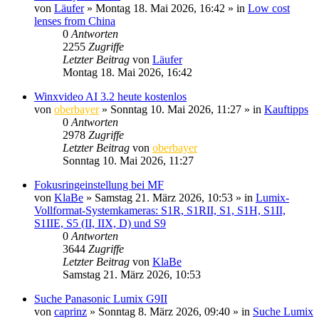
von
Läufer
» Montag 18. Mai 2026, 16:42 » in
Low cost
lenses from China
0
Antworten
2255
Zugriffe
Letzter Beitrag
von
Läufer
Montag 18. Mai 2026, 16:42
Winxvideo AI 3.2 heute kostenlos
von
oberbayer
» Sonntag 10. Mai 2026, 11:27 » in
Kauftipps
0
Antworten
2978
Zugriffe
Letzter Beitrag
von
oberbayer
Sonntag 10. Mai 2026, 11:27
Fokusringeinstellung bei MF
von
KlaBe
» Samstag 21. März 2026, 10:53 » in
Lumix-
Vollformat-Systemkameras: S1R, S1RII, S1, S1H, S1II,
S1IIE, S5 (II, IIX, D) und S9
0
Antworten
3644
Zugriffe
Letzter Beitrag
von
KlaBe
Samstag 21. März 2026, 10:53
Suche Panasonic Lumix G9II
von
caprinz
» Sonntag 8. März 2026, 09:40 » in
Suche Lumix