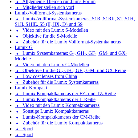
↳ Allgemeine Themen rund ums Forum
↳ Mitglieder stellen sich vor!
Lumix-Vollformat-Systemkameras
↳ Lumix-Vollformat-Systemkameras: S1R, S1RII, S1, S1H,
S1II, S1IIE, S5 (II, IIX, D) und S9
↳ Video mit den Lumix S-Modellen
↳ Objektive für die S-Modelle
↳ Zubehör für die Lumix Vollformat-Systemkameras
Lumix G
↳ Lumix Systemkameras: G-, GH-, GF-, GM- und GX-
Modelle
↳ Video mit den Lumix G-Modellen
↳ Objektive für die G-, GH-, GF-, GM- und GX-Reihe
↳ Low cost lenses from China
↳ Zubehör für die Lumix Systemkameras
Lumix Kompakt
↳ Lumix Kompaktkameras der FZ- und TZ-Reihe
↳ Lumix Kompaktkameras der L-Reihe
↳ Video mit den Lumix Kompaktkameras
↳ Sonstige Lumix Kompaktkameras
↳ Lumix-Kompaktkameras der CM-Reihe
↳ Zubehör für die Lumix Kompaktkameras
↳ Sport
↳ Sport