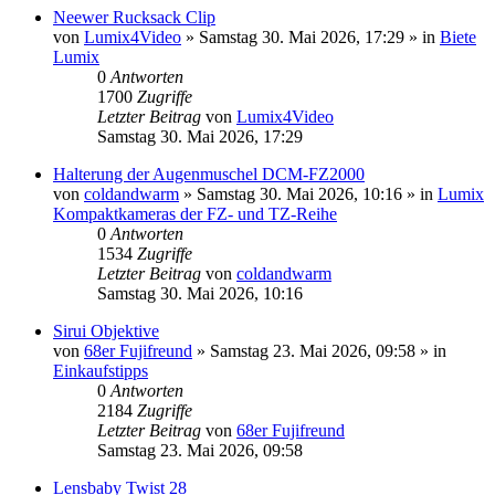
Neewer Rucksack Clip
von
Lumix4Video
» Samstag 30. Mai 2026, 17:29 » in
Biete
Lumix
0
Antworten
1700
Zugriffe
Letzter Beitrag
von
Lumix4Video
Samstag 30. Mai 2026, 17:29
Halterung der Augenmuschel DCM-FZ2000
von
coldandwarm
» Samstag 30. Mai 2026, 10:16 » in
Lumix
Kompaktkameras der FZ- und TZ-Reihe
0
Antworten
1534
Zugriffe
Letzter Beitrag
von
coldandwarm
Samstag 30. Mai 2026, 10:16
Sirui Objektive
von
68er Fujifreund
» Samstag 23. Mai 2026, 09:58 » in
Einkaufstipps
0
Antworten
2184
Zugriffe
Letzter Beitrag
von
68er Fujifreund
Samstag 23. Mai 2026, 09:58
Lensbaby Twist 28