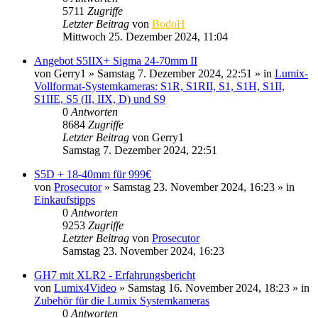
5711
Zugriffe
Letzter Beitrag
von
BodoH
Mittwoch 25. Dezember 2024, 11:04
Angebot S5IIX+ Sigma 24-70mm II
von
Gerry1
» Samstag 7. Dezember 2024, 22:51 » in
Lumix-
Vollformat-Systemkameras: S1R, S1RII, S1, S1H, S1II,
S1IIE, S5 (II, IIX, D) und S9
0
Antworten
8684
Zugriffe
Letzter Beitrag
von
Gerry1
Samstag 7. Dezember 2024, 22:51
S5D + 18-40mm für 999€
von
Prosecutor
» Samstag 23. November 2024, 16:23 » in
Einkaufstipps
0
Antworten
9253
Zugriffe
Letzter Beitrag
von
Prosecutor
Samstag 23. November 2024, 16:23
GH7 mit XLR2 - Erfahrungsbericht
von
Lumix4Video
» Samstag 16. November 2024, 18:23 » in
Zubehör für die Lumix Systemkameras
0
Antworten