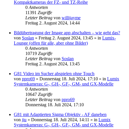
Kompaktkameras der FZ- und TZ-Reihe
0
Antworten
11391
Zugriffe
Letzter Beitrag
von
willijayme
Freitag 2. August 2024, 14:44
Bildübertragung der Image app abschalten – wie geht das?
von
Soslan
» Freitag 2. August 2024, 13:45 » in
Lumix-
Lounge (offen für alle, aber ohne Bilder)
0
Antworten
10719
Zugriffe
Letzter Beitrag
von
Soslan
Freitag 2. August 2024, 13:45
G81 Video im Sucher abspielen ohne Touch
von
ppro69
» Donnerstag 18. Juli 2024, 17:10 » in
Lumix
Systemkameras: G-, GH-, GF-, GM- und GX-Modelle
0
Antworten
10647
Zugriffe
Letzter Beitrag
von
ppro69
Donnerstag 18. Juli 2024, 17:10
G81 mit Adaptierten Sigma Objektiv - AF daneben
von
jiu
» Donnerstag 18. Juli 2024, 14:11 » in
Lumix
Systemkameras: G-, GH-, GF-, GM- und GX-Modelle