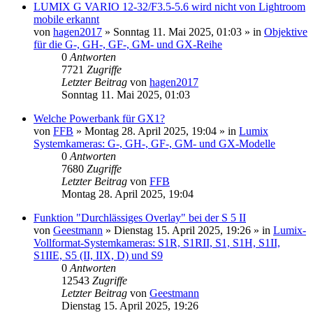
LUMIX G VARIO 12-32/F3.5-5.6 wird nicht von Lightroom
mobile erkannt
von
hagen2017
» Sonntag 11. Mai 2025, 01:03 » in
Objektive
für die G-, GH-, GF-, GM- und GX-Reihe
0
Antworten
7721
Zugriffe
Letzter Beitrag
von
hagen2017
Sonntag 11. Mai 2025, 01:03
Welche Powerbank für GX1?
von
FFB
» Montag 28. April 2025, 19:04 » in
Lumix
Systemkameras: G-, GH-, GF-, GM- und GX-Modelle
0
Antworten
7680
Zugriffe
Letzter Beitrag
von
FFB
Montag 28. April 2025, 19:04
Funktion "Durchlässiges Overlay" bei der S 5 II
von
Geestmann
» Dienstag 15. April 2025, 19:26 » in
Lumix-
Vollformat-Systemkameras: S1R, S1RII, S1, S1H, S1II,
S1IIE, S5 (II, IIX, D) und S9
0
Antworten
12543
Zugriffe
Letzter Beitrag
von
Geestmann
Dienstag 15. April 2025, 19:26