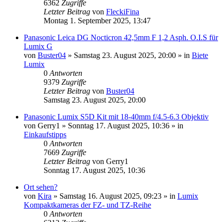
6362
Zugriffe
Letzter Beitrag
von
FleckiFina
Montag 1. September 2025, 13:47
Panasonic Leica DG Nocticron 42,5mm F 1,2 Asph. O.I.S für
Lumix G
von
Buster04
» Samstag 23. August 2025, 20:00 » in
Biete
Lumix
0
Antworten
9379
Zugriffe
Letzter Beitrag
von
Buster04
Samstag 23. August 2025, 20:00
Panasonic Lumix S5D Kit mit 18-40mm f/4.5-6.3 Objektiv
von
Gerry1
» Sonntag 17. August 2025, 10:36 » in
Einkaufstipps
0
Antworten
7669
Zugriffe
Letzter Beitrag
von
Gerry1
Sonntag 17. August 2025, 10:36
Ort sehen?
von
Kira
» Samstag 16. August 2025, 09:23 » in
Lumix
Kompaktkameras der FZ- und TZ-Reihe
0
Antworten