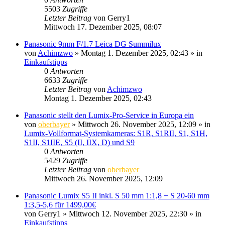
5503
Zugriffe
Letzter Beitrag
von
Gerry1
Mittwoch 17. Dezember 2025, 08:07
Panasonic 9mm F/1.7 Leica DG Summilux
von
Achimzwo
» Montag 1. Dezember 2025, 02:43 » in
Einkaufstipps
0
Antworten
6633
Zugriffe
Letzter Beitrag
von
Achimzwo
Montag 1. Dezember 2025, 02:43
Panasonic stellt den Lumix-Pro-Service in Europa ein
von
oberbayer
» Mittwoch 26. November 2025, 12:09 » in
Lumix-Vollformat-Systemkameras: S1R, S1RII, S1, S1H,
S1II, S1IIE, S5 (II, IIX, D) und S9
0
Antworten
5429
Zugriffe
Letzter Beitrag
von
oberbayer
Mittwoch 26. November 2025, 12:09
Panasonic Lumix S5 II inkl. S 50 mm 1:1,8 + S 20-60 mm
1:3,5-5,6 für 1499,00€
von
Gerry1
» Mittwoch 12. November 2025, 22:30 » in
Einkaufstipps