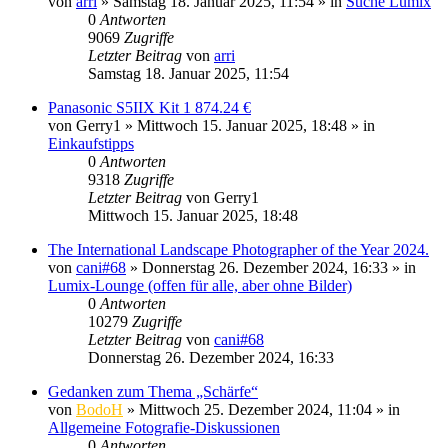
von
arri
» Samstag 18. Januar 2025, 11:54 » in
Suche Lumix
0
Antworten
9069
Zugriffe
Letzter Beitrag
von
arri
Samstag 18. Januar 2025, 11:54
Panasonic S5IIX Kit 1 874.24 €
von
Gerry1
» Mittwoch 15. Januar 2025, 18:48 » in
Einkaufstipps
0
Antworten
9318
Zugriffe
Letzter Beitrag
von
Gerry1
Mittwoch 15. Januar 2025, 18:48
The International Landscape Photographer of the Year 2024.
von
cani#68
» Donnerstag 26. Dezember 2024, 16:33 » in
Lumix-Lounge (offen für alle, aber ohne Bilder)
0
Antworten
10279
Zugriffe
Letzter Beitrag
von
cani#68
Donnerstag 26. Dezember 2024, 16:33
Gedanken zum Thema „Schärfe“
von
BodoH
» Mittwoch 25. Dezember 2024, 11:04 » in
Allgemeine Fotografie-Diskussionen
0
Antworten