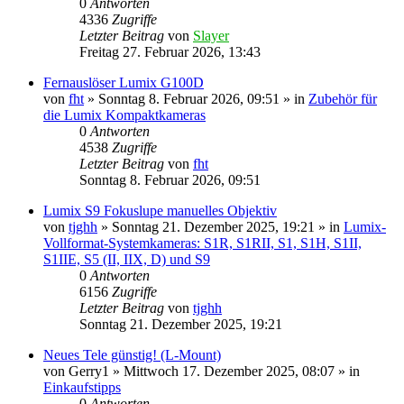
0
Antworten
4336
Zugriffe
Letzter Beitrag
von
Slayer
Freitag 27. Februar 2026, 13:43
Fernauslöser Lumix G100D
von
fht
» Sonntag 8. Februar 2026, 09:51 » in
Zubehör für
die Lumix Kompaktkameras
0
Antworten
4538
Zugriffe
Letzter Beitrag
von
fht
Sonntag 8. Februar 2026, 09:51
Lumix S9 Fokuslupe manuelles Objektiv
von
tjghh
» Sonntag 21. Dezember 2025, 19:21 » in
Lumix-
Vollformat-Systemkameras: S1R, S1RII, S1, S1H, S1II,
S1IIE, S5 (II, IIX, D) und S9
0
Antworten
6156
Zugriffe
Letzter Beitrag
von
tjghh
Sonntag 21. Dezember 2025, 19:21
Neues Tele günstig! (L-Mount)
von
Gerry1
» Mittwoch 17. Dezember 2025, 08:07 » in
Einkaufstipps
0
Antworten