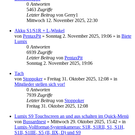
0
Antworten
5463
Zugriffe
Letzter Beitrag
von
Gerry1
Mittwoch 12. November 2025, 22:30
Akku S1/S1R + L-Winkel
von
PentaxPit
» Sonntag 2. November 2025, 19:06 » in
Biete
Lumix
0
Antworten
6939
Zugriffe
Letzter Beitrag
von
PentaxPit
Sonntag 2. November 2025, 19:06
Tach
von
Stoppoker
» Freitag 31. Oktober 2025, 12:08 » in
Mitglieder stellen sich vor!
0
Antworten
7939
Zugriffe
Letzter Beitrag
von
Stoppoker
Freitag 31. Oktober 2025, 12:08
Lumix S9 Touchscreen an und aus schalten im Quick-Menü
von
Bussardnest
» Mittwoch 29. Oktober 2025, 15:42 » in
Lumix-Vollformat-Systemkameras: S1R, S1RII, S1, S1H,
S1II, S1IIE, S5 (II, IIX, D) und S9