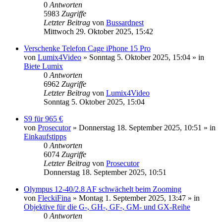
0
Antworten
5983
Zugriffe
Letzter Beitrag
von
Bussardnest
Mittwoch 29. Oktober 2025, 15:42
Verschenke Telefon Cage iPhone 15 Pro
von
Lumix4Video
» Sonntag 5. Oktober 2025, 15:04 » in
Biete Lumix
0
Antworten
6962
Zugriffe
Letzter Beitrag
von
Lumix4Video
Sonntag 5. Oktober 2025, 15:04
S9 für 965 €
von
Prosecutor
» Donnerstag 18. September 2025, 10:51 » in
Einkaufstipps
0
Antworten
6074
Zugriffe
Letzter Beitrag
von
Prosecutor
Donnerstag 18. September 2025, 10:51
Olympus 12-40/2.8 AF schwächelt beim Zooming
von
FleckiFina
» Montag 1. September 2025, 13:47 » in
Objektive für die G-, GH-, GF-, GM- und GX-Reihe
0
Antworten