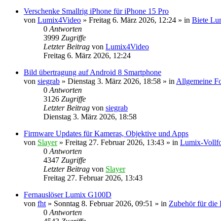
Verschenke Smallrig iPhone für iPhone 15 Pro
von
Lumix4Video
» Freitag 6. März 2026, 12:24 » in
Biete Lu
0
Antworten
3999
Zugriffe
Letzter Beitrag
von
Lumix4Video
Freitag 6. März 2026, 12:24
Bild übertragung auf Android 8 Smartphone
von
siegrab
» Dienstag 3. März 2026, 18:58 » in
Allgemeine Fo
0
Antworten
3126
Zugriffe
Letzter Beitrag
von
siegrab
Dienstag 3. März 2026, 18:58
Firmware Updates für Kameras, Objektive und Apps
von
Slayer
» Freitag 27. Februar 2026, 13:43 » in
Lumix-Vollfo
0
Antworten
4347
Zugriffe
Letzter Beitrag
von
Slayer
Freitag 27. Februar 2026, 13:43
Fernauslöser Lumix G100D
von
fht
» Sonntag 8. Februar 2026, 09:51 » in
Zubehör für di
0
Antworten