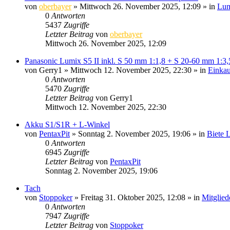
von
oberbayer
» Mittwoch 26. November 2025, 12:09 » in
Lum
0
Antworten
5437
Zugriffe
Letzter Beitrag
von
oberbayer
Mittwoch 26. November 2025, 12:09
Panasonic Lumix S5 II inkl. S 50 mm 1:1,8 + S 20-60 mm 1:3,
von
Gerry1
» Mittwoch 12. November 2025, 22:30 » in
Einkau
0
Antworten
5470
Zugriffe
Letzter Beitrag
von
Gerry1
Mittwoch 12. November 2025, 22:30
Akku S1/S1R + L-Winkel
von
PentaxPit
» Sonntag 2. November 2025, 19:06 » in
Biete 
0
Antworten
6945
Zugriffe
Letzter Beitrag
von
PentaxPit
Sonntag 2. November 2025, 19:06
Tach
von
Stoppoker
» Freitag 31. Oktober 2025, 12:08 » in
Mitgliede
0
Antworten
7947
Zugriffe
Letzter Beitrag
von
Stoppoker