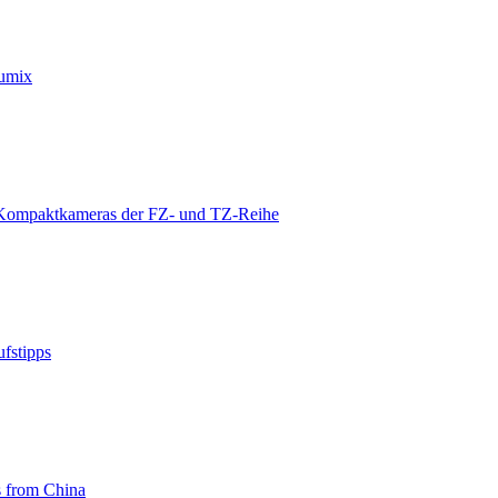
Lumix
ompaktkameras der FZ- und TZ-Reihe
fstipps
s from China