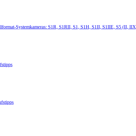
format-Systemkameras: S1R, S1RII, S1, S1H, S1II, S1IIE, S5 (II, II
fstipps
fstipps