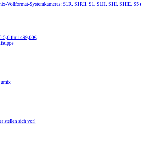
ix-Vollformat-Systemkameras: S1R, S1RII, S1, S1H, S1II, S1IIE, S5 (
5-5,6 für 1499,00€
fstipps
Lumix
r stellen sich vor!