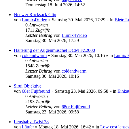
Donnerstag 18. Juni 2026, 14:52
Neewer Rucksack Clip
von
Lumix4Video
» Samstag 30. Mai 2026, 17:29 » in
Biete 
0
Antworten
1711
Zugriffe
Letzter Beitrag
von
Lumix4Video
Samstag 30. Mai 2026, 17:29
Halterung der Augenmuschel DCM-FZ2000
von
coldandwarm
» Samstag 30. Mai 2026, 10:16 » in
Lumix K
0
Antworten
1548
Zugriffe
Letzter Beitrag
von
coldandwarm
Samstag 30. Mai 2026, 10:16
Sirui Objektive
von
68er Fujifreund
» Samstag 23. Mai 2026, 09:58 » in
Einkau
0
Antworten
2193
Zugriffe
Letzter Beitrag
von
68er Fujifreund
Samstag 23. Mai 2026, 09:58
Lensbaby Twist 28
von
Läufer
» Montag 18. Mai 2026, 16:42 » in
Low cost lense