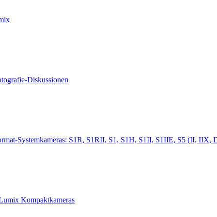
mix
tografie-Diskussionen
rmat-Systemkameras: S1R, S1RII, S1, S1H, S1II, S1IIE, S5 (II, IIX, 
e Lumix Kompaktkameras