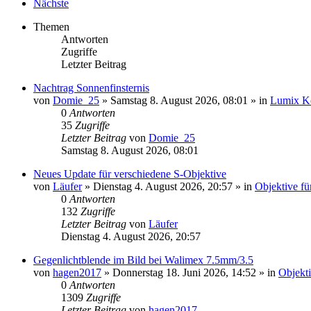
Nächste
Themen
Antworten
Zugriffe
Letzter Beitrag
Nachtrag Sonnenfinsternis
von
Domie_25
» Samstag 8. August 2026, 08:01 » in
Lumix K
0
Antworten
35
Zugriffe
Letzter Beitrag
von
Domie_25
Samstag 8. August 2026, 08:01
Neues Update für verschiedene S-Objektive
von
Läufer
» Dienstag 4. August 2026, 20:57 » in
Objektive fü
0
Antworten
132
Zugriffe
Letzter Beitrag
von
Läufer
Dienstag 4. August 2026, 20:57
Gegenlichtblende im Bild bei Walimex 7.5mm/3.5
von
hagen2017
» Donnerstag 18. Juni 2026, 14:52 » in
Objekt
0
Antworten
1309
Zugriffe
Letzter Beitrag
von
hagen2017