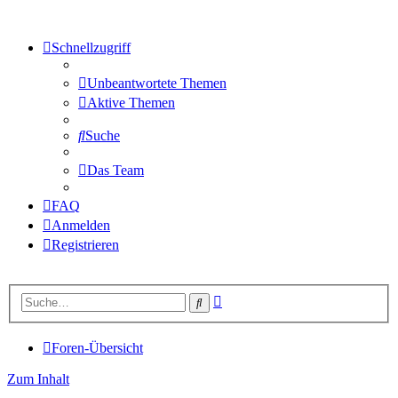
Schnellzugriff
Unbeantwortete Themen
Aktive Themen
Suche
Das Team
FAQ
Anmelden
Registrieren
Erweiterte
Suche
Suche
Foren-Übersicht
Zum Inhalt