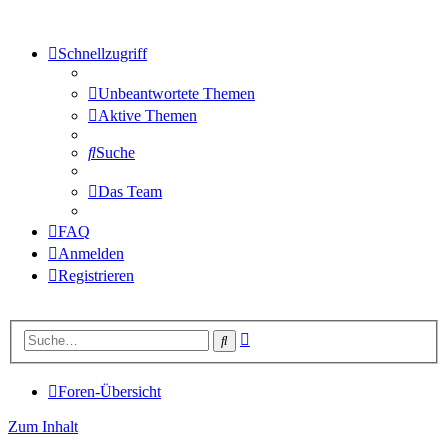
Schnellzugriff
Unbeantwortete Themen
Aktive Themen
Suche
Das Team
FAQ
Anmelden
Registrieren
Erweiterte
Suche
Suche
Foren-Übersicht
Zum Inhalt