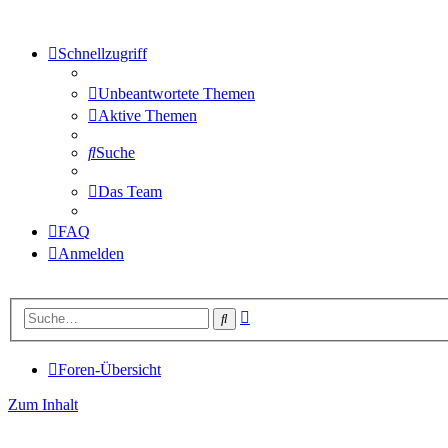
Schnellzugriff
Unbeantwortete Themen
Aktive Themen
Suche
Das Team
FAQ
Anmelden
Erweiterte
Suche
Suche
Foren-Übersicht
Zum Inhalt