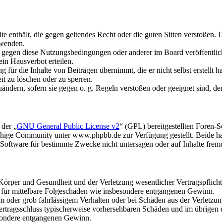
alte enthält, die gegen geltendes Recht oder die guten Sitten verstoßen. 
rwenden.
n gegen diese Nutzungsbedingungen oder anderer im Board veröffentli
in Hausverbot erteilen.
für die Inhalte von Beiträgen übernimmt, die er nicht selbst erstellt 
it zu löschen oder zu sperren.
uändern, sofern sie gegen o. g. Regeln verstoßen oder geeignet sind, 
 der „
GNU General Public License v2
“ (GPL) bereitgestellten Foren
hige Community unter www.phpbb.de zur Verfügung gestellt. Beide hab
oftware für bestimmte Zwecke nicht untersagen oder auf Inhalte frem
rper und Gesundheit und der Verletzung wesentlicher Vertragspflichten
ch für mittelbare Folgeschäden wie insbesondere entgangenen Gewinn.
em oder grob fahrlässigem Verhalten oder bei Schäden aus der Verletz
i Vertragsschluss typischerweise vorhersehbaren Schäden und im übrigen
besondere entgangenen Gewinn.