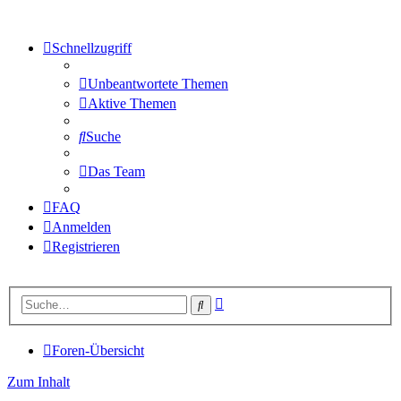
Schnellzugriff
Unbeantwortete Themen
Aktive Themen
Suche
Das Team
FAQ
Anmelden
Registrieren
Erweiterte
Suche
Suche
Foren-Übersicht
Zum Inhalt