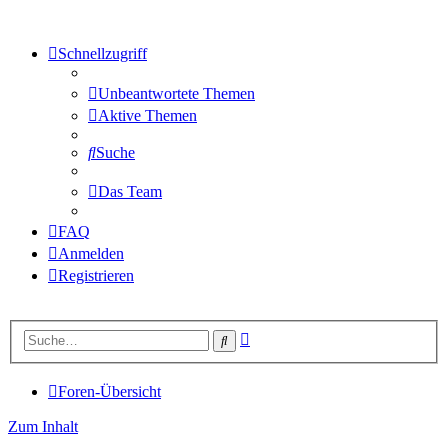
Schnellzugriff
Unbeantwortete Themen
Aktive Themen
Suche
Das Team
FAQ
Anmelden
Registrieren
Erweiterte
Suche
Suche
Foren-Übersicht
Zum Inhalt