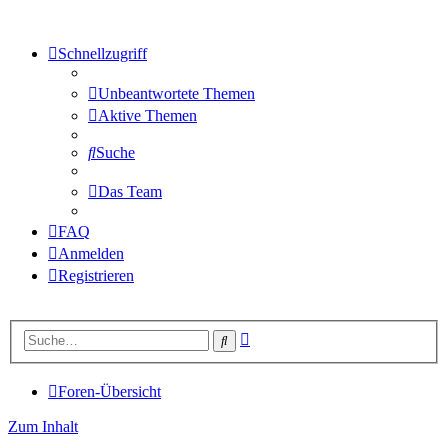
Schnellzugriff
Unbeantwortete Themen
Aktive Themen
Suche
Das Team
FAQ
Anmelden
Registrieren
Erweiterte
Suche
Suche
Foren-Übersicht
Zum Inhalt