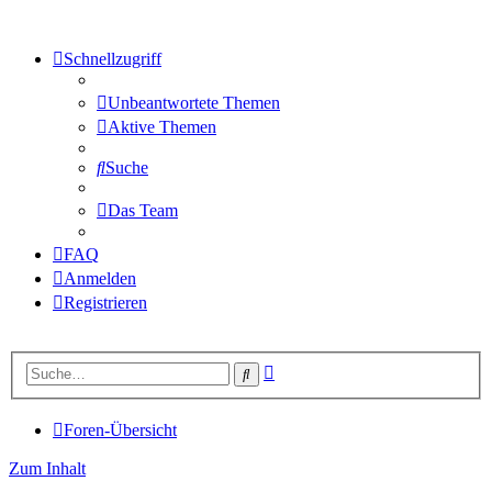
Schnellzugriff
Unbeantwortete Themen
Aktive Themen
Suche
Das Team
FAQ
Anmelden
Registrieren
Erweiterte
Suche
Suche
Foren-Übersicht
Zum Inhalt