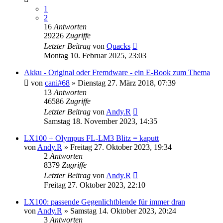
1
2
16
Antworten
29226
Zugriffe
Letzter Beitrag
von
Quacks
Montag 10. Februar 2025, 23:03
Akku - Original oder Fremdware - ein E-Book zum Thema
von
cani#68
» Dienstag 27. März 2018, 07:39
13
Antworten
46586
Zugriffe
Letzter Beitrag
von
Andy.R
Samstag 18. November 2023, 14:35
LX100 + Olympus FL-LM3 Blitz = kaputt
von
Andy.R
» Freitag 27. Oktober 2023, 19:34
2
Antworten
8379
Zugriffe
Letzter Beitrag
von
Andy.R
Freitag 27. Oktober 2023, 22:10
LX100: passende Gegenlichtblende für immer dran
von
Andy.R
» Samstag 14. Oktober 2023, 20:24
3
Antworten