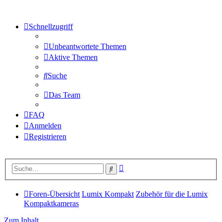
Schnellzugriff
Unbeantwortete Themen
Aktive Themen
Suche
Das Team
FAQ
Anmelden
Registrieren
Erweiterte
Suche
Suche
Foren-Übersicht
Lumix Kompakt
Zubehör für die Lumix
Kompaktkameras
Zum Inhalt