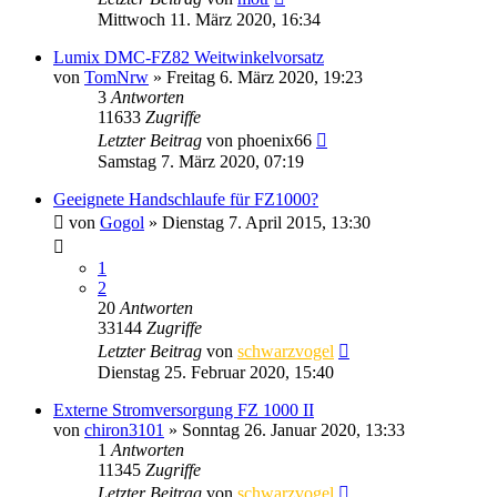
Mittwoch 11. März 2020, 16:34
Lumix DMC-FZ82 Weitwinkelvorsatz
von
TomNrw
» Freitag 6. März 2020, 19:23
3
Antworten
11633
Zugriffe
Letzter Beitrag
von
phoenix66
Samstag 7. März 2020, 07:19
Geeignete Handschlaufe für FZ1000?
von
Gogol
» Dienstag 7. April 2015, 13:30
1
2
20
Antworten
33144
Zugriffe
Letzter Beitrag
von
schwarzvogel
Dienstag 25. Februar 2020, 15:40
Externe Stromversorgung FZ 1000 II
von
chiron3101
» Sonntag 26. Januar 2020, 13:33
1
Antworten
11345
Zugriffe
Letzter Beitrag
von
schwarzvogel