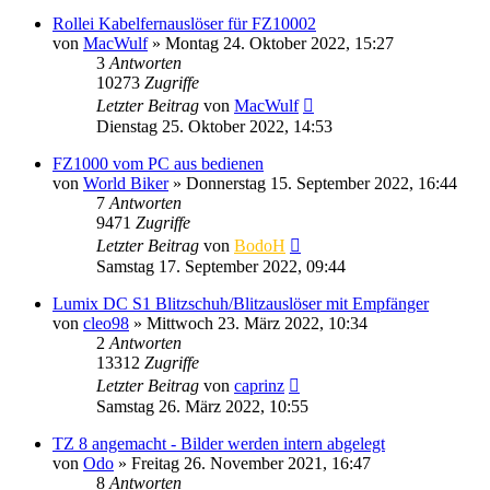
Rollei Kabelfernauslöser für FZ10002
von
MacWulf
» Montag 24. Oktober 2022, 15:27
3
Antworten
10273
Zugriffe
Letzter Beitrag
von
MacWulf
Dienstag 25. Oktober 2022, 14:53
FZ1000 vom PC aus bedienen
von
World Biker
» Donnerstag 15. September 2022, 16:44
7
Antworten
9471
Zugriffe
Letzter Beitrag
von
BodoH
Samstag 17. September 2022, 09:44
Lumix DC S1 Blitzschuh/Blitzauslöser mit Empfänger
von
cleo98
» Mittwoch 23. März 2022, 10:34
2
Antworten
13312
Zugriffe
Letzter Beitrag
von
caprinz
Samstag 26. März 2022, 10:55
TZ 8 angemacht - Bilder werden intern abgelegt
von
Odo
» Freitag 26. November 2021, 16:47
8
Antworten