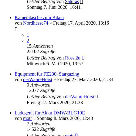
Letzter Beitrag
von
Saturas
Sonntag 7. Juni 2020, 16:41
Kameratasche zum Biken
von
Nordhesse74
» Freitag 17. April 2020, 13:16
1
2
15
Antworten
22102
Zugriffe
Letzter Beitrag
von
Rossi2u
Mittwoch 6. Mai 2020, 19:57
Equipment für FZ200, Stargazing
von
derWahreHorst
» Freitag 27. März 2020, 21:33
0
Antworten
12077
Zugriffe
Letzter Beitrag
von
derWahreHorst
Freitag 27. März 2020, 21:33
Ladegerät für Akku DMW-BLG10E
von
motr
» Sonntag 8. März 2020, 12:48
7
Antworten
14522
Zugriffe
Letzter Beitrag
von
motr