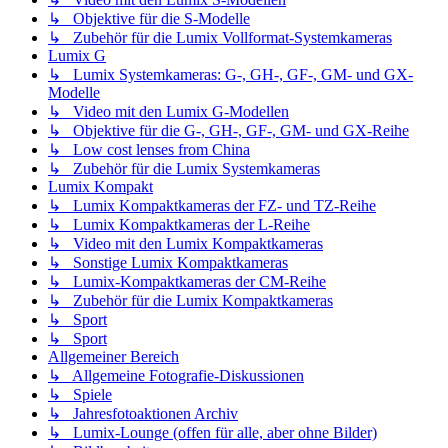
↳ Objektive für die S-Modelle
↳ Zubehör für die Lumix Vollformat-Systemkameras
Lumix G
↳ Lumix Systemkameras: G-, GH-, GF-, GM- und GX-
Modelle
↳ Video mit den Lumix G-Modellen
↳ Objektive für die G-, GH-, GF-, GM- und GX-Reihe
↳ Low cost lenses from China
↳ Zubehör für die Lumix Systemkameras
Lumix Kompakt
↳ Lumix Kompaktkameras der FZ- und TZ-Reihe
↳ Lumix Kompaktkameras der L-Reihe
↳ Video mit den Lumix Kompaktkameras
↳ Sonstige Lumix Kompaktkameras
↳ Lumix-Kompaktkameras der CM-Reihe
↳ Zubehör für die Lumix Kompaktkameras
↳ Sport
↳ Sport
Allgemeiner Bereich
↳ Allgemeine Fotografie-Diskussionen
↳ Spiele
↳ Jahresfotoaktionen Archiv
↳ Lumix-Lounge (offen für alle, aber ohne Bilder)