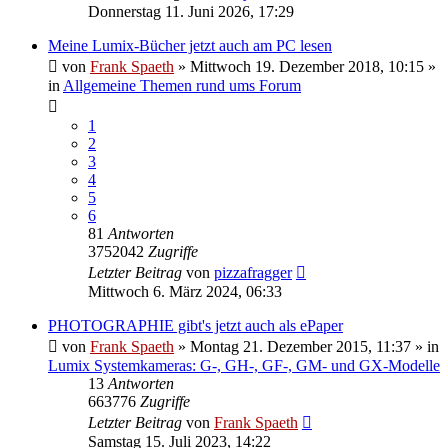
Donnerstag 11. Juni 2026, 17:29
Meine Lumix-Bücher jetzt auch am PC lesen
von
Frank Spaeth
» Mittwoch 19. Dezember 2018, 10:15 »
in
Allgemeine Themen rund ums Forum
1
2
3
4
5
6
81
Antworten
3752042
Zugriffe
Letzter Beitrag
von
pizzafragger
Mittwoch 6. März 2024, 06:33
PHOTOGRAPHIE gibt's jetzt auch als ePaper
von
Frank Spaeth
» Montag 21. Dezember 2015, 11:37 » in
Lumix Systemkameras: G-, GH-, GF-, GM- und GX-Modelle
13
Antworten
663776
Zugriffe
Letzter Beitrag
von
Frank Spaeth
Samstag 15. Juli 2023, 14:22