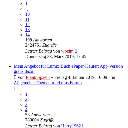
1
…
10
11
12
13
14
198
Antworten
2424761
Zugriffe
Letzter Beitrag
von
wozim
Donnerstag 28. März 2019, 17:45
Mein Angebot für Lumix-Buch ePaper-Käufer: App-Version
gratis dazu!
von
Frank Spaeth
» Freitag 4. Januar 2019, 10:09 » in
Allgemeine Themen rund ums Forum
1
2
3
4
53
Antworten
789004
Zugriffe
Letzter Beitrag
von
Harry1962