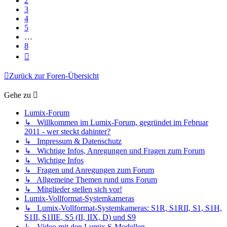
2
3
4
5
…
8
Nächste
Zurück zur Foren-Übersicht
Gehe zu
Lumix-Forum
↳ Willkommen im Lumix-Forum, gegründet im Februar
2011 - wer steckt dahinter?
↳ Impressum & Datenschutz
↳ Wichtige Infos, Anregungen und Fragen zum Forum
↳ Wichtige Infos
↳ Fragen und Anregungen zum Forum
↳ Allgemeine Themen rund ums Forum
↳ Mitglieder stellen sich vor!
Lumix-Vollformat-Systemkameras
↳ Lumix-Vollformat-Systemkameras: S1R, S1RII, S1, S1H,
S1II, S1IIE, S5 (II, IIX, D) und S9
↳ Video mit den Lumix S-Modellen