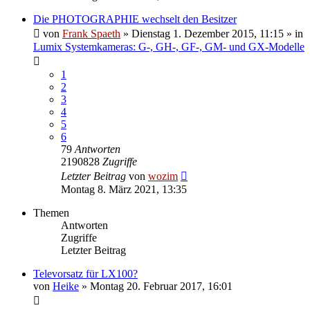
Die PHOTOGRAPHIE wechselt den Besitzer
von
Frank Spaeth
» Dienstag 1. Dezember 2015, 11:15 » in
Lumix Systemkameras: G-, GH-, GF-, GM- und GX-Modelle
1
2
3
4
5
6
79
Antworten
2190828
Zugriffe
Letzter Beitrag
von
wozim
Montag 8. März 2021, 13:35
Themen
Antworten
Zugriffe
Letzter Beitrag
Televorsatz für LX100?
von
Heike
» Montag 20. Februar 2017, 16:01