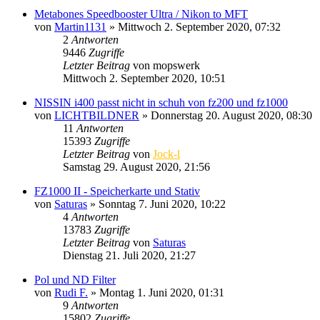
Metabones Speedbooster Ultra / Nikon to MFT
von
Martin1131
» Mittwoch 2. September 2020, 07:32
2
Antworten
9446
Zugriffe
Letzter Beitrag
von
mopswerk
Mittwoch 2. September 2020, 10:51
NISSIN i400 passt nicht in schuh von fz200 und fz1000
von
LICHTBILDNER
» Donnerstag 20. August 2020, 08:30
11
Antworten
15393
Zugriffe
Letzter Beitrag
von
Jock-l
Samstag 29. August 2020, 21:56
FZ1000 II - Speicherkarte und Stativ
von
Saturas
» Sonntag 7. Juni 2020, 10:22
4
Antworten
13783
Zugriffe
Letzter Beitrag
von
Saturas
Dienstag 21. Juli 2020, 21:27
Pol und ND Filter
von
Rudi F.
» Montag 1. Juni 2020, 01:31
9
Antworten
15802
Zugriffe