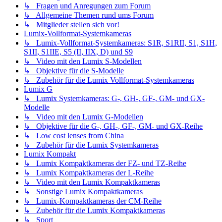
↳ Fragen und Anregungen zum Forum
↳ Allgemeine Themen rund ums Forum
↳ Mitglieder stellen sich vor!
Lumix-Vollformat-Systemkameras
↳ Lumix-Vollformat-Systemkameras: S1R, S1RII, S1, S1H,
S1II, S1IIE, S5 (II, IIX, D) und S9
↳ Video mit den Lumix S-Modellen
↳ Objektive für die S-Modelle
↳ Zubehör für die Lumix Vollformat-Systemkameras
Lumix G
↳ Lumix Systemkameras: G-, GH-, GF-, GM- und GX-
Modelle
↳ Video mit den Lumix G-Modellen
↳ Objektive für die G-, GH-, GF-, GM- und GX-Reihe
↳ Low cost lenses from China
↳ Zubehör für die Lumix Systemkameras
Lumix Kompakt
↳ Lumix Kompaktkameras der FZ- und TZ-Reihe
↳ Lumix Kompaktkameras der L-Reihe
↳ Video mit den Lumix Kompaktkameras
↳ Sonstige Lumix Kompaktkameras
↳ Lumix-Kompaktkameras der CM-Reihe
↳ Zubehör für die Lumix Kompaktkameras
↳ Sport