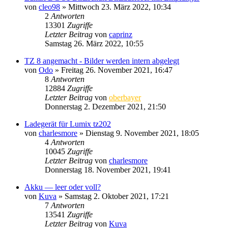
von
cleo98
» Mittwoch 23. März 2022, 10:34
2
Antworten
13301
Zugriffe
Letzter Beitrag
von
caprinz
Samstag 26. März 2022, 10:55
TZ 8 angemacht - Bilder werden intern abgelegt
von
Odo
» Freitag 26. November 2021, 16:47
8
Antworten
12884
Zugriffe
Letzter Beitrag
von
oberbayer
Donnerstag 2. Dezember 2021, 21:50
Ladegerät für Lumix tz202
von
charlesmore
» Dienstag 9. November 2021, 18:05
4
Antworten
10045
Zugriffe
Letzter Beitrag
von
charlesmore
Donnerstag 18. November 2021, 19:41
Akku — leer oder voll?
von
Kuva
» Samstag 2. Oktober 2021, 17:21
7
Antworten
13541
Zugriffe
Letzter Beitrag
von
Kuva