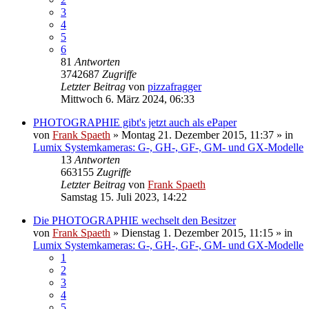
3
4
5
6
81
Antworten
3742687
Zugriffe
Letzter Beitrag
von
pizzafragger
Mittwoch 6. März 2024, 06:33
PHOTOGRAPHIE gibt's jetzt auch als ePaper
von
Frank Spaeth
» Montag 21. Dezember 2015, 11:37 » in
Lumix Systemkameras: G-, GH-, GF-, GM- und GX-Modelle
13
Antworten
663155
Zugriffe
Letzter Beitrag
von
Frank Spaeth
Samstag 15. Juli 2023, 14:22
Die PHOTOGRAPHIE wechselt den Besitzer
von
Frank Spaeth
» Dienstag 1. Dezember 2015, 11:15 » in
Lumix Systemkameras: G-, GH-, GF-, GM- und GX-Modelle
1
2
3
4
5