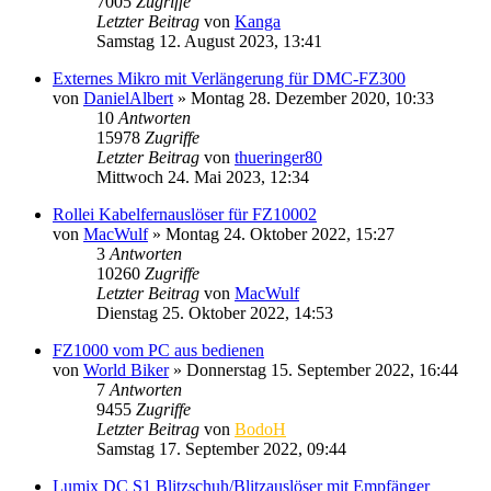
7005
Zugriffe
Letzter Beitrag
von
Kanga
Samstag 12. August 2023, 13:41
Externes Mikro mit Verlängerung für DMC-FZ300
von
DanielAlbert
» Montag 28. Dezember 2020, 10:33
10
Antworten
15978
Zugriffe
Letzter Beitrag
von
thueringer80
Mittwoch 24. Mai 2023, 12:34
Rollei Kabelfernauslöser für FZ10002
von
MacWulf
» Montag 24. Oktober 2022, 15:27
3
Antworten
10260
Zugriffe
Letzter Beitrag
von
MacWulf
Dienstag 25. Oktober 2022, 14:53
FZ1000 vom PC aus bedienen
von
World Biker
» Donnerstag 15. September 2022, 16:44
7
Antworten
9455
Zugriffe
Letzter Beitrag
von
BodoH
Samstag 17. September 2022, 09:44
Lumix DC S1 Blitzschuh/Blitzauslöser mit Empfänger