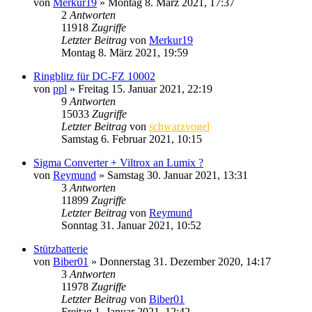
von
Merkur19
» Montag 8. März 2021, 17:37
2
Antworten
11918
Zugriffe
Letzter Beitrag
von
Merkur19
Montag 8. März 2021, 19:59
Ringblitz für DC-FZ 10002
von
ppl
» Freitag 15. Januar 2021, 22:19
9
Antworten
15033
Zugriffe
Letzter Beitrag
von
schwarzvogel
Samstag 6. Februar 2021, 10:15
Sigma Converter + Viltrox an Lumix ?
von
Reymund
» Samstag 30. Januar 2021, 13:31
3
Antworten
11899
Zugriffe
Letzter Beitrag
von
Reymund
Sonntag 31. Januar 2021, 10:52
Stützbatterie
von
Biber01
» Donnerstag 31. Dezember 2020, 14:17
3
Antworten
11978
Zugriffe
Letzter Beitrag
von
Biber01
Freitag 1. Januar 2021, 12:42