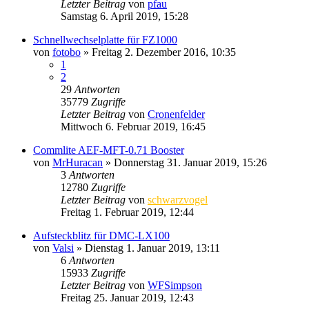
Letzter Beitrag
von
pfau
Samstag 6. April 2019, 15:28
Schnellwechselplatte für FZ1000
von
fotobo
» Freitag 2. Dezember 2016, 10:35
1
2
29
Antworten
35779
Zugriffe
Letzter Beitrag
von
Cronenfelder
Mittwoch 6. Februar 2019, 16:45
Commlite AEF-MFT-0.71 Booster
von
MrHuracan
» Donnerstag 31. Januar 2019, 15:26
3
Antworten
12780
Zugriffe
Letzter Beitrag
von
schwarzvogel
Freitag 1. Februar 2019, 12:44
Aufsteckblitz für DMC-LX100
von
Valsi
» Dienstag 1. Januar 2019, 13:11
6
Antworten
15933
Zugriffe
Letzter Beitrag
von
WFSimpson
Freitag 25. Januar 2019, 12:43