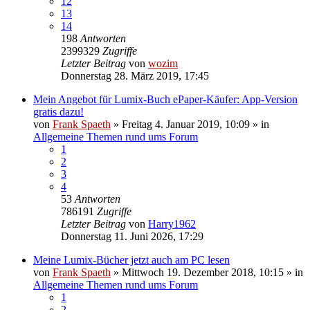
12
13
14
198
Antworten
2399329
Zugriffe
Letzter Beitrag
von
wozim
Donnerstag 28. März 2019, 17:45
Mein Angebot für Lumix-Buch ePaper-Käufer: App-Version
gratis dazu!
von
Frank Spaeth
» Freitag 4. Januar 2019, 10:09 » in
Allgemeine Themen rund ums Forum
1
2
3
4
53
Antworten
786191
Zugriffe
Letzter Beitrag
von
Harry1962
Donnerstag 11. Juni 2026, 17:29
Meine Lumix-Bücher jetzt auch am PC lesen
von
Frank Spaeth
» Mittwoch 19. Dezember 2018, 10:15 » in
Allgemeine Themen rund ums Forum
1
2