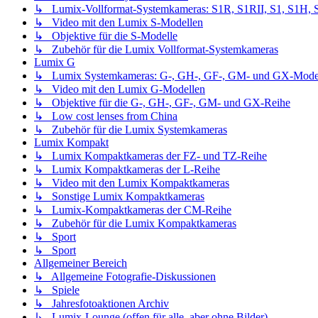
↳ Lumix-Vollformat-Systemkameras: S1R, S1RII, S1, S1H, S1I
↳ Video mit den Lumix S-Modellen
↳ Objektive für die S-Modelle
↳ Zubehör für die Lumix Vollformat-Systemkameras
Lumix G
↳ Lumix Systemkameras: G-, GH-, GF-, GM- und GX-Mode
↳ Video mit den Lumix G-Modellen
↳ Objektive für die G-, GH-, GF-, GM- und GX-Reihe
↳ Low cost lenses from China
↳ Zubehör für die Lumix Systemkameras
Lumix Kompakt
↳ Lumix Kompaktkameras der FZ- und TZ-Reihe
↳ Lumix Kompaktkameras der L-Reihe
↳ Video mit den Lumix Kompaktkameras
↳ Sonstige Lumix Kompaktkameras
↳ Lumix-Kompaktkameras der CM-Reihe
↳ Zubehör für die Lumix Kompaktkameras
↳ Sport
↳ Sport
Allgemeiner Bereich
↳ Allgemeine Fotografie-Diskussionen
↳ Spiele
↳ Jahresfotoaktionen Archiv
↳ Lumix-Lounge (offen für alle, aber ohne Bilder)