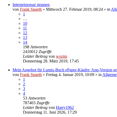
Internetzensur stoppen
von
Frank Spaeth
» Mittwoch 27. Februar 2019, 08:24 » in
All
1
…
10
11
12
13
14
198
Antworten
2410012
Zugriffe
Letzter Beitrag
von
wozim
Donnerstag 28. März 2019, 17:45
Mein Angebot für Lumix-Buch ePaper-Käufer: App-Version gra
von
Frank Spaeth
» Freitag 4. Januar 2019, 10:09 » in
Allgeme
1
2
3
4
53
Antworten
787403
Zugriffe
Letzter Beitrag
von
Harry1962
Donnerstag 11. Juni 2026, 17:29