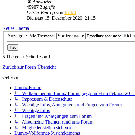
30
Antworten
45987
Zugriffe
Letzter Beitrag
von
Jock-l
Dienstag 15. Dezember 2020, 21:15
Neues Thema
Anzeigen:
Sortiere nach:
Richt
5 Themen • Seite
1
von
1
Zurück zur Foren-Übersicht
Gehe zu
Lumix-Forum
↳ Willkommen im Lumix-Forum, gegründet im Februar 2011 - 
↳ Impressum & Datenschutz
↳ Wichtige Infos, Anregungen und Fragen zum Forum
↳ Wichtige Infos
↳ Fragen und Anregungen zum Forum
↳ Allgemeine Themen rund ums Forum
↳ Mitglieder stellen sich vor!
Lumix-Vollformat-Systemkameras