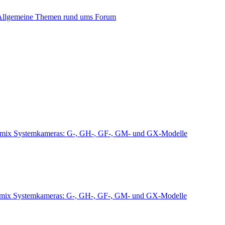
Allgemeine Themen rund ums Forum
mix Systemkameras: G-, GH-, GF-, GM- und GX-Modelle
mix Systemkameras: G-, GH-, GF-, GM- und GX-Modelle