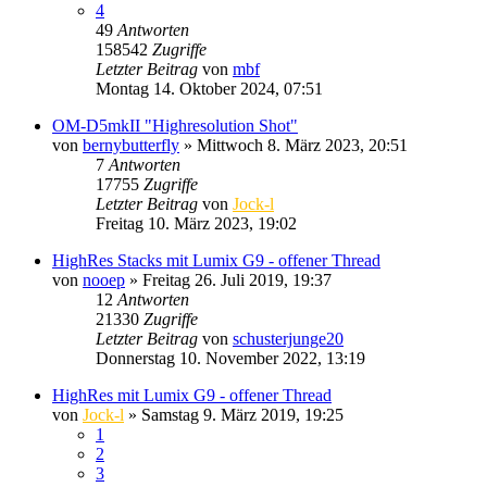
4
49
Antworten
158542
Zugriffe
Letzter Beitrag
von
mbf
Montag 14. Oktober 2024, 07:51
OM-D5mkII "Highresolution Shot"
von
bernybutterfly
» Mittwoch 8. März 2023, 20:51
7
Antworten
17755
Zugriffe
Letzter Beitrag
von
Jock-l
Freitag 10. März 2023, 19:02
HighRes Stacks mit Lumix G9 - offener Thread
von
nooep
» Freitag 26. Juli 2019, 19:37
12
Antworten
21330
Zugriffe
Letzter Beitrag
von
schusterjunge20
Donnerstag 10. November 2022, 13:19
HighRes mit Lumix G9 - offener Thread
von
Jock-l
» Samstag 9. März 2019, 19:25
1
2
3