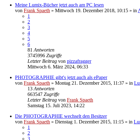
Meine Lumix-Bücher jetzt auch am PC lesen
von
Frank Spaeth
» Mittwoch 19. Dezember 2018, 10:15 » in
1
2
3
4
5
6
81
Antworten
3745996
Zugriffe
Letzter Beitrag
von
pizzafragger
Mittwoch 6. März 2024, 06:33
PHOTOGRAPHIE gibt's jetzt auch als ePaper
von
Frank Spaeth
» Montag 21. Dezember 2015, 11:37 » in
Lu
13
Antworten
663547
Zugriffe
Letzter Beitrag
von
Frank Spaeth
Samstag 15. Juli 2023, 14:22
Die PHOTOGRAPHIE wechselt den Besitzer
von
Frank Spaeth
» Dienstag 1. Dezember 2015, 11:15 » in
Lu
1
2
3