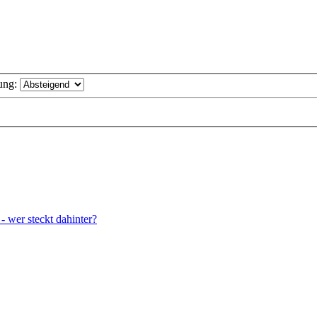
ung:
wer steckt dahinter?