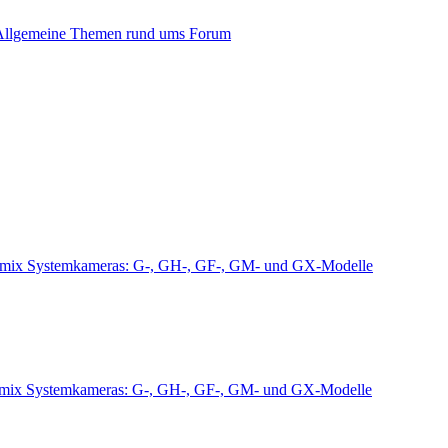
Allgemeine Themen rund ums Forum
mix Systemkameras: G-, GH-, GF-, GM- und GX-Modelle
mix Systemkameras: G-, GH-, GF-, GM- und GX-Modelle