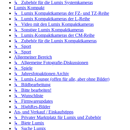
↳ Zubehör für die Lumix Systemkameras
Lumix Kompakt
↳ Lumix Kompaktkameras der FZ- und TZ-Reihe
↳ Lumix Kompaktkameras der L-Reihe
↳ Video mit den Lumix Kompaktkameras
↳ Sonstige Lumix Kompaktkameras
↳ Lumix-Kompaktkameras der CM-Reihe
↳ Zubehör für die Lumix Kompaktkameras
↳ Sport
↳ Sport
Allgemeiner Bereich
↳ Allgemeine Fotografie-Diskussionen
↳ Spiele
↳ Jahresfotoaktionen Archiv
↳ Lumix-Lounge (offen für alle, aber ohne Bilder)
↳ Bildbearbeitung
↳ Bitte bearbeiten!
↳ Wunschliste
↳ Firmwareupdates
↳ HighRes-Bilder
An- und Verkauf / Einkaufstipps
↳ Privater Marktplatz für Lumix und Zubehör
↳ Biete Lumix
↳ Suche Lumix