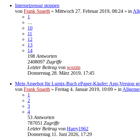
Internetzensur stoppen
von
Frank Spaeth
» Mittwoch 27. Februar 2019, 08:24 » in
All
1
…
10
11
12
13
14
198
Antworten
2408097
Zugriffe
Letzter Beitrag
von
wozim
Donnerstag 28. März 2019, 17:45
Mein Angebot für Lumix-Buch ePaper-Käufer: App-Version gra
von
Frank Spaeth
» Freitag 4. Januar 2019, 10:09 » in
Allgeme
1
2
3
4
53
Antworten
787051
Zugriffe
Letzter Beitrag
von
Harry1962
Donnerstag 11. Juni 2026, 17:29