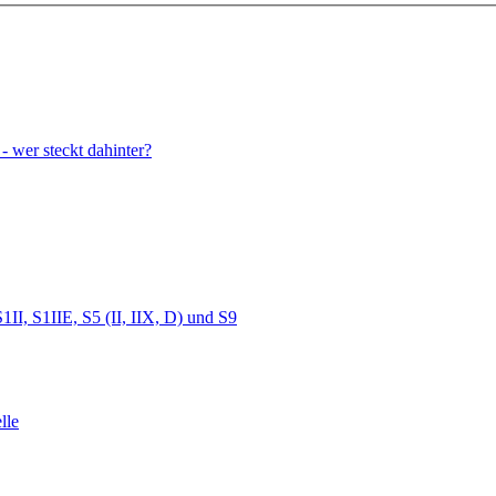
wer steckt dahinter?
I, S1IIE, S5 (II, IIX, D) und S9
lle