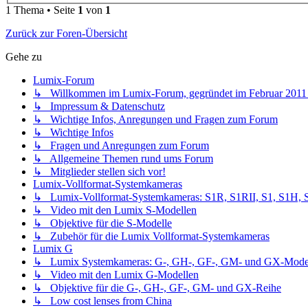
1 Thema • Seite
1
von
1
Zurück zur Foren-Übersicht
Gehe zu
Lumix-Forum
↳ Willkommen im Lumix-Forum, gegründet im Februar 2011 - 
↳ Impressum & Datenschutz
↳ Wichtige Infos, Anregungen und Fragen zum Forum
↳ Wichtige Infos
↳ Fragen und Anregungen zum Forum
↳ Allgemeine Themen rund ums Forum
↳ Mitglieder stellen sich vor!
Lumix-Vollformat-Systemkameras
↳ Lumix-Vollformat-Systemkameras: S1R, S1RII, S1, S1H, S1I
↳ Video mit den Lumix S-Modellen
↳ Objektive für die S-Modelle
↳ Zubehör für die Lumix Vollformat-Systemkameras
Lumix G
↳ Lumix Systemkameras: G-, GH-, GF-, GM- und GX-Mode
↳ Video mit den Lumix G-Modellen
↳ Objektive für die G-, GH-, GF-, GM- und GX-Reihe
↳ Low cost lenses from China