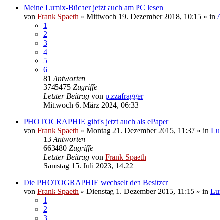
Meine Lumix-Bücher jetzt auch am PC lesen
von
Frank Spaeth
» Mittwoch 19. Dezember 2018, 10:15 » in
1
2
3
4
5
6
81
Antworten
3745475
Zugriffe
Letzter Beitrag
von
pizzafragger
Mittwoch 6. März 2024, 06:33
PHOTOGRAPHIE gibt's jetzt auch als ePaper
von
Frank Spaeth
» Montag 21. Dezember 2015, 11:37 » in
Lu
13
Antworten
663480
Zugriffe
Letzter Beitrag
von
Frank Spaeth
Samstag 15. Juli 2023, 14:22
Die PHOTOGRAPHIE wechselt den Besitzer
von
Frank Spaeth
» Dienstag 1. Dezember 2015, 11:15 » in
Lu
1
2
3