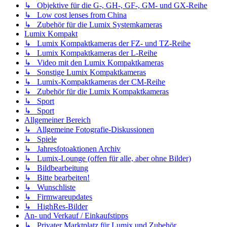
↳ Objektive für die G-, GH-, GF-, GM- und GX-Reihe
↳ Low cost lenses from China
↳ Zubehör für die Lumix Systemkameras
Lumix Kompakt
↳ Lumix Kompaktkameras der FZ- und TZ-Reihe
↳ Lumix Kompaktkameras der L-Reihe
↳ Video mit den Lumix Kompaktkameras
↳ Sonstige Lumix Kompaktkameras
↳ Lumix-Kompaktkameras der CM-Reihe
↳ Zubehör für die Lumix Kompaktkameras
↳ Sport
↳ Sport
Allgemeiner Bereich
↳ Allgemeine Fotografie-Diskussionen
↳ Spiele
↳ Jahresfotoaktionen Archiv
↳ Lumix-Lounge (offen für alle, aber ohne Bilder)
↳ Bildbearbeitung
↳ Bitte bearbeiten!
↳ Wunschliste
↳ Firmwareupdates
↳ HighRes-Bilder
An- und Verkauf / Einkaufstipps
↳ Privater Marktplatz für Lumix und Zubehör