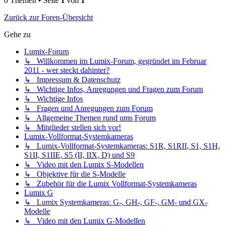
0 Themen • Seite
1
von
1
Zurück zur Foren-Übersicht
Gehe zu
Lumix-Forum
↳ Willkommen im Lumix-Forum, gegründet im Februar
2011 - wer steckt dahinter?
↳ Impressum & Datenschutz
↳ Wichtige Infos, Anregungen und Fragen zum Forum
↳ Wichtige Infos
↳ Fragen und Anregungen zum Forum
↳ Allgemeine Themen rund ums Forum
↳ Mitglieder stellen sich vor!
Lumix-Vollformat-Systemkameras
↳ Lumix-Vollformat-Systemkameras: S1R, S1RII, S1, S1H,
S1II, S1IIE, S5 (II, IIX, D) und S9
↳ Video mit den Lumix S-Modellen
↳ Objektive für die S-Modelle
↳ Zubehör für die Lumix Vollformat-Systemkameras
Lumix G
↳ Lumix Systemkameras: G-, GH-, GF-, GM- und GX-
Modelle
↳ Video mit den Lumix G-Modellen