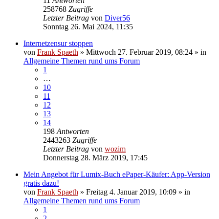
11
Antworten
258768
Zugriffe
Letzter Beitrag
von
Diver56
Sonntag 26. Mai 2024, 11:35
Internetzensur stoppen
von
Frank Spaeth
» Mittwoch 27. Februar 2019, 08:24 » in
Allgemeine Themen rund ums Forum
1
…
10
11
12
13
14
198
Antworten
2443263
Zugriffe
Letzter Beitrag
von
wozim
Donnerstag 28. März 2019, 17:45
Mein Angebot für Lumix-Buch ePaper-Käufer: App-Version
gratis dazu!
von
Frank Spaeth
» Freitag 4. Januar 2019, 10:09 » in
Allgemeine Themen rund ums Forum
1
2