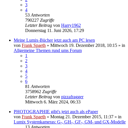
3
4
53
Antworten
790227
Zugriffe
Letzter Beitrag
von
Harry1962
Donnerstag 11. Juni 2026, 17:29
Meine Lumix-Bücher jetzt auch am PC lesen
von
Frank Spaeth
» Mittwoch 19. Dezember 2018, 10:15 » in
Allgemeine Themen rund ums Forum
1
2
3
4
5
6
81
Antworten
3758962
Zugriffe
Letzter Beitrag
von
pizzafragger
Mittwoch 6. März 2024, 06:33
PHOTOGRAPHIE gibt's jetzt auch als ePaper
von
Frank Spaeth
» Montag 21. Dezember 2015, 11:37 » in
Lumix Systemkameras: G-, GH-, GF-, GM- und GX-Modelle
13
Antworten