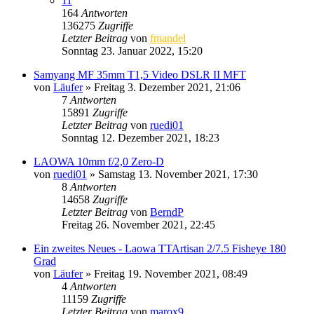
11
164
Antworten
136275
Zugriffe
Letzter Beitrag
von
fmandel
Sonntag 23. Januar 2022, 15:20
Samyang MF 35mm T1,5 Video DSLR II MFT
von
Läufer
» Freitag 3. Dezember 2021, 21:06
7
Antworten
15891
Zugriffe
Letzter Beitrag
von
ruedi01
Sonntag 12. Dezember 2021, 18:23
LAOWA 10mm f/2,0 Zero-D
von
ruedi01
» Samstag 13. November 2021, 17:30
8
Antworten
14658
Zugriffe
Letzter Beitrag
von
BerndP
Freitag 26. November 2021, 22:45
Ein zweites Neues - Laowa TTArtisan 2/7.5 Fisheye 180
Grad
von
Läufer
» Freitag 19. November 2021, 08:49
4
Antworten
11159
Zugriffe
Letzter Beitrag
von
marox9