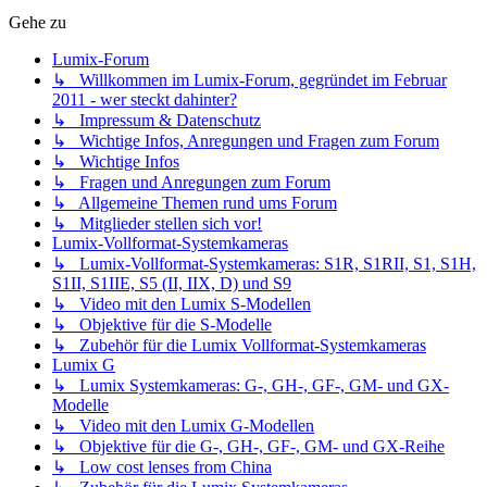
Gehe zu
Lumix-Forum
↳ Willkommen im Lumix-Forum, gegründet im Februar
2011 - wer steckt dahinter?
↳ Impressum & Datenschutz
↳ Wichtige Infos, Anregungen und Fragen zum Forum
↳ Wichtige Infos
↳ Fragen und Anregungen zum Forum
↳ Allgemeine Themen rund ums Forum
↳ Mitglieder stellen sich vor!
Lumix-Vollformat-Systemkameras
↳ Lumix-Vollformat-Systemkameras: S1R, S1RII, S1, S1H,
S1II, S1IIE, S5 (II, IIX, D) und S9
↳ Video mit den Lumix S-Modellen
↳ Objektive für die S-Modelle
↳ Zubehör für die Lumix Vollformat-Systemkameras
Lumix G
↳ Lumix Systemkameras: G-, GH-, GF-, GM- und GX-
Modelle
↳ Video mit den Lumix G-Modellen
↳ Objektive für die G-, GH-, GF-, GM- und GX-Reihe
↳ Low cost lenses from China