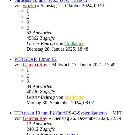
7artisans-18mm - F/6.3 UFO- Mark-II
von
wozim
» Samstag 12. Oktober 2024, 09:51
1
2
3
4
52
Antworten
45862
Zugriffe
Letzter Beitrag
von
Guillaume
Dienstag 28. Januar 2025, 18:48
PERGEAR 12mm F2
von
Gamma-Ray
» Mittwoch 13. Januar 2021, 17:49
1
2
3
34
Antworten
40230
Zugriffe
Letzter Beitrag
von
oberbayer
Montag 30. September 2024, 08:07
TTArtisan 10 mm F2 für APS-C-Systemkameras + MFT
von
Gamma-Ray
» Dienstag 26. Dezember 2023, 22:29
13
Antworten
24012
Zugriffe
Letzter Beitrag
von
kodym