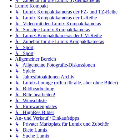
↳ Zubehör für die Lumix Systemkameras
Lumix Kompakt
↳ Lumix Kompaktkameras der FZ- und TZ-Reihe
↳ Lumix Kompaktkameras der L-Reihe
↳ Video mit den Lumix Kompaktkameras
↳ Sonstige Lumix Kompaktkameras
↳ Lumix-Kompaktkameras der CM-Reihe
↳ Zubehör für die Lumix Kompaktkameras
↳ Sport
↳ Sport
Allgemeiner Bereich
↳ Allgemeine Fotografie-Diskussionen
↳ Spiele
↳ Jahresfotoaktionen Archiv
↳ Lumix-Lounge (offen für alle, aber ohne Bilder)
↳ Bildbearbeitung
↳ Bitte bearbeiten!
↳ Wunschliste
↳ Firmwareupdates
↳ HighRes-Bilder
An- und Verkauf / Einkaufstipps
↳ Privater Marktplatz für Lumix und Zubehör
↳ Biete Lumix
↳ Suche Lumix