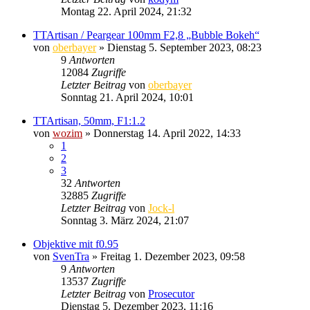
Montag 22. April 2024, 21:32
TTArtisan / Peargear 100mm F2,8 „Bubble Bokeh“
von
oberbayer
» Dienstag 5. September 2023, 08:23
9
Antworten
12084
Zugriffe
Letzter Beitrag
von
oberbayer
Sonntag 21. April 2024, 10:01
TTArtisan, 50mm, F1:1.2
von
wozim
» Donnerstag 14. April 2022, 14:33
1
2
3
32
Antworten
32885
Zugriffe
Letzter Beitrag
von
Jock-l
Sonntag 3. März 2024, 21:07
Objektive mit f0.95
von
SvenTra
» Freitag 1. Dezember 2023, 09:58
9
Antworten
13537
Zugriffe
Letzter Beitrag
von
Prosecutor
Dienstag 5. Dezember 2023, 11:16