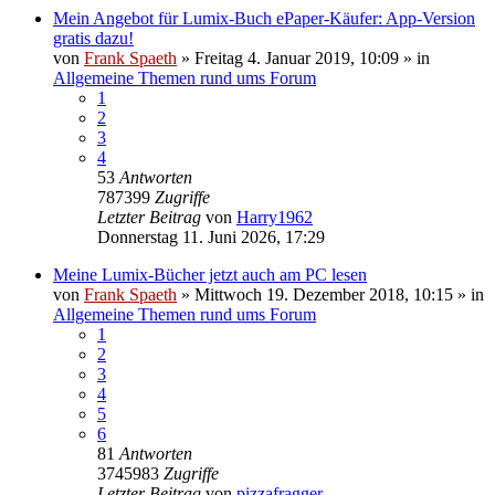
Mein Angebot für Lumix-Buch ePaper-Käufer: App-Version
gratis dazu!
von
Frank Spaeth
» Freitag 4. Januar 2019, 10:09 » in
Allgemeine Themen rund ums Forum
1
2
3
4
53
Antworten
787399
Zugriffe
Letzter Beitrag
von
Harry1962
Donnerstag 11. Juni 2026, 17:29
Meine Lumix-Bücher jetzt auch am PC lesen
von
Frank Spaeth
» Mittwoch 19. Dezember 2018, 10:15 » in
Allgemeine Themen rund ums Forum
1
2
3
4
5
6
81
Antworten
3745983
Zugriffe
Letzter Beitrag
von
pizzafragger