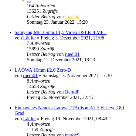
11
164
Antworten
136251
Zugriffe
Letzter Beitrag
von
fmandel
Sonntag 23. Januar 2022, 15:20
Samyang MF 35mm T1,5 Video DSLR II MFT
von
Läufer
» Freitag 3. Dezember 2021, 21:06
7
Antworten
15890
Zugriffe
Letzter Beitrag
von
ruedi01
Sonntag 12. Dezember 2021, 18:23
LAOWA 10mm f/2,0 Zero-D
von
ruedi01
» Samstag 13. November 2021, 17:30
8
Antworten
14658
Zugriffe
Letzter Beitrag
von
BerndP
Freitag 26. November 2021, 22:45
Ein zweites Neues - Laowa TTArtisan 2/7.5 Fisheye 180
Grad
von
Läufer
» Freitag 19. November 2021, 08:49
4
Antworten
11159
Zugriffe
Letzter Beitrag
von
marox9