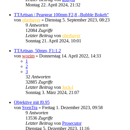
Montag 22. April 2024, 21:32
TTArtisan / Peargear 100mm F2,8 „Bubble Bokeh“
von
oberbayer
» Dienstag 5. September 2023, 08:23
9
Antworten
12084
Zugriffe
Letzter Beitrag
von
oberbayer
Sonntag 21. April 2024, 10:01
TTArtisan, 50mm, F1:1.2
von
wozim
» Donnerstag 14. April 2022, 14:33
1
2
3
32
Antworten
32885
Zugriffe
Letzter Beitrag
von
Jock-l
Sonntag 3. März 2024, 21:07
Objektive mit f0.95
von
SvenTra
» Freitag 1. Dezember 2023, 09:58
9
Antworten
13536
Zugriffe
Letzter Beitrag
von
Prosecutor
Dienstag 5. Dezember 2023, 11:16