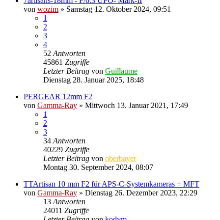
7artisans-18mm - F/6.3 UFO- Mark-II
von
wozim
» Samstag 12. Oktober 2024, 09:51
1
2
3
4
52
Antworten
45861
Zugriffe
Letzter Beitrag
von
Guillaume
Dienstag 28. Januar 2025, 18:48
PERGEAR 12mm F2
von
Gamma-Ray
» Mittwoch 13. Januar 2021, 17:49
1
2
3
34
Antworten
40229
Zugriffe
Letzter Beitrag
von
oberbayer
Montag 30. September 2024, 08:07
TTArtisan 10 mm F2 für APS-C-Systemkameras + MFT
von
Gamma-Ray
» Dienstag 26. Dezember 2023, 22:29
13
Antworten
24011
Zugriffe
Letzter Beitrag
von
kodym