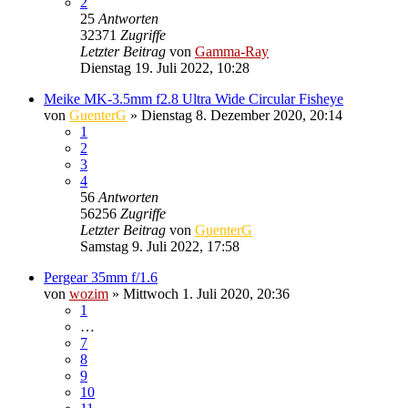
2
25
Antworten
32371
Zugriffe
Letzter Beitrag
von
Gamma-Ray
Dienstag 19. Juli 2022, 10:28
Meike MK-3.5mm f2.8 Ultra Wide Circular Fisheye
von
GuenterG
» Dienstag 8. Dezember 2020, 20:14
1
2
3
4
56
Antworten
56256
Zugriffe
Letzter Beitrag
von
GuenterG
Samstag 9. Juli 2022, 17:58
Pergear 35mm f/1.6
von
wozim
» Mittwoch 1. Juli 2020, 20:36
1
…
7
8
9
10