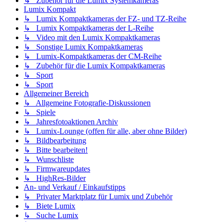
↳ Zubehör für die Lumix Systemkameras
Lumix Kompakt
↳ Lumix Kompaktkameras der FZ- und TZ-Reihe
↳ Lumix Kompaktkameras der L-Reihe
↳ Video mit den Lumix Kompaktkameras
↳ Sonstige Lumix Kompaktkameras
↳ Lumix-Kompaktkameras der CM-Reihe
↳ Zubehör für die Lumix Kompaktkameras
↳ Sport
↳ Sport
Allgemeiner Bereich
↳ Allgemeine Fotografie-Diskussionen
↳ Spiele
↳ Jahresfotoaktionen Archiv
↳ Lumix-Lounge (offen für alle, aber ohne Bilder)
↳ Bildbearbeitung
↳ Bitte bearbeiten!
↳ Wunschliste
↳ Firmwareupdates
↳ HighRes-Bilder
An- und Verkauf / Einkaufstipps
↳ Privater Marktplatz für Lumix und Zubehör
↳ Biete Lumix
↳ Suche Lumix