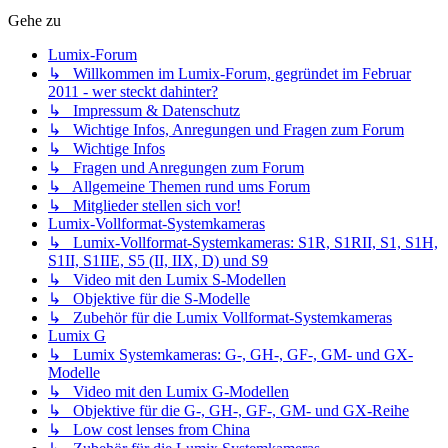
Gehe zu
Lumix-Forum
↳ Willkommen im Lumix-Forum, gegründet im Februar
2011 - wer steckt dahinter?
↳ Impressum & Datenschutz
↳ Wichtige Infos, Anregungen und Fragen zum Forum
↳ Wichtige Infos
↳ Fragen und Anregungen zum Forum
↳ Allgemeine Themen rund ums Forum
↳ Mitglieder stellen sich vor!
Lumix-Vollformat-Systemkameras
↳ Lumix-Vollformat-Systemkameras: S1R, S1RII, S1, S1H,
S1II, S1IIE, S5 (II, IIX, D) und S9
↳ Video mit den Lumix S-Modellen
↳ Objektive für die S-Modelle
↳ Zubehör für die Lumix Vollformat-Systemkameras
Lumix G
↳ Lumix Systemkameras: G-, GH-, GF-, GM- und GX-
Modelle
↳ Video mit den Lumix G-Modellen
↳ Objektive für die G-, GH-, GF-, GM- und GX-Reihe
↳ Low cost lenses from China