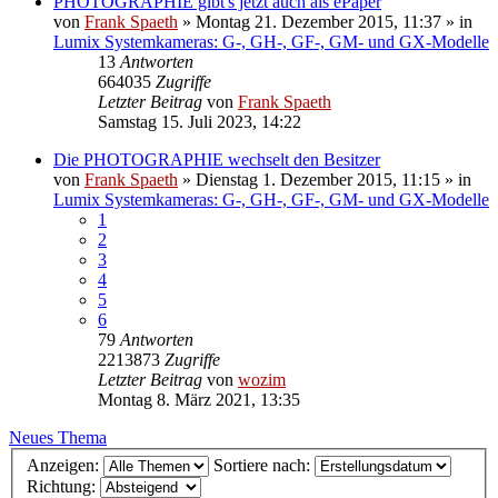
PHOTOGRAPHIE gibt's jetzt auch als ePaper
von
Frank Spaeth
» Montag 21. Dezember 2015, 11:37 » in
Lumix Systemkameras: G-, GH-, GF-, GM- und GX-Modelle
13
Antworten
664035
Zugriffe
Letzter Beitrag
von
Frank Spaeth
Samstag 15. Juli 2023, 14:22
Die PHOTOGRAPHIE wechselt den Besitzer
von
Frank Spaeth
» Dienstag 1. Dezember 2015, 11:15 » in
Lumix Systemkameras: G-, GH-, GF-, GM- und GX-Modelle
1
2
3
4
5
6
79
Antworten
2213873
Zugriffe
Letzter Beitrag
von
wozim
Montag 8. März 2021, 13:35
Neues Thema
Anzeigen:
Sortiere nach:
Richtung: