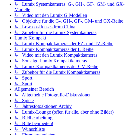
↳ Lumix Systemkameras: G-, GH-, GF-, GM- und GX-
Modelle
↳ Video mit den Lumix G-Modellen
↳ Objektive für die G-, GH-, GF-, GM- und GX-Reihe
↳ Low cost lenses from China
↳ Zubehör für die Lumix Systemkameras
Lumix Kompakt
↳ Lumix Kompaktkameras der FZ- und TZ-Reihe
↳ Lumix Kompaktkameras der L-Reihe
↳ Video mit den Lumix Kompaktkameras
↳ Sonstige Lumix Kompaktkameras
↳ Lumix-Kompaktkameras der CM-Reihe
↳ Zubehör für die Lumix Kompaktkameras
↳ Sport
↳ Sport
Allgemeiner Bereich
↳ Allgemeine Fotografie-Diskussionen
↳ Spiele
↳ Jahresfotoaktionen Archiv
↳ Lumix-Lounge (offen für alle, aber ohne Bilder)
↳ Bildbearbeitung
↳ Bitte bearbeiten!
↳ Wunschliste
↳ Firmwareupdates