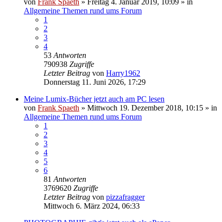
von
Frank Spaeth
» Freitag 4. Januar 2019, 10:09 » in
Allgemeine Themen rund ums Forum
1
2
3
4
53
Antworten
790938
Zugriffe
Letzter Beitrag
von
Harry1962
Donnerstag 11. Juni 2026, 17:29
Meine Lumix-Bücher jetzt auch am PC lesen
von
Frank Spaeth
» Mittwoch 19. Dezember 2018, 10:15 » in
Allgemeine Themen rund ums Forum
1
2
3
4
5
6
81
Antworten
3769620
Zugriffe
Letzter Beitrag
von
pizzafragger
Mittwoch 6. März 2024, 06:33