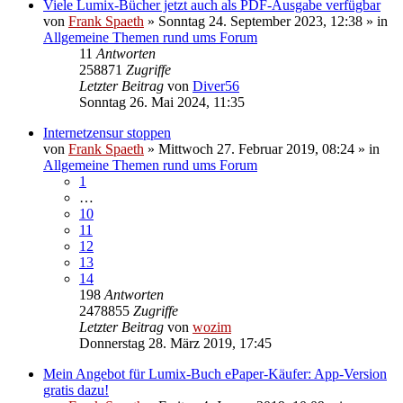
Viele Lumix-Bücher jetzt auch als PDF-Ausgabe verfügbar
von
Frank Spaeth
» Sonntag 24. September 2023, 12:38 » in
Allgemeine Themen rund ums Forum
11
Antworten
258871
Zugriffe
Letzter Beitrag
von
Diver56
Sonntag 26. Mai 2024, 11:35
Internetzensur stoppen
von
Frank Spaeth
» Mittwoch 27. Februar 2019, 08:24 » in
Allgemeine Themen rund ums Forum
1
…
10
11
12
13
14
198
Antworten
2478855
Zugriffe
Letzter Beitrag
von
wozim
Donnerstag 28. März 2019, 17:45
Mein Angebot für Lumix-Buch ePaper-Käufer: App-Version
gratis dazu!