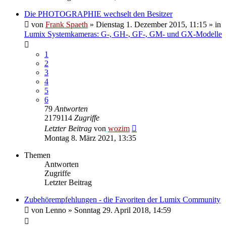
Die PHOTOGRAPHIE wechselt den Besitzer
von
Frank Spaeth
» Dienstag 1. Dezember 2015, 11:15 » in
Lumix Systemkameras: G-, GH-, GF-, GM- und GX-Modelle
1
2
3
4
5
6
79
Antworten
2179114
Zugriffe
Letzter Beitrag
von
wozim
Montag 8. März 2021, 13:35
Themen
Antworten
Zugriffe
Letzter Beitrag
Zubehörempfehlungen - die Favoriten der Lumix Community
von
Lenno
» Sonntag 29. April 2018, 14:59