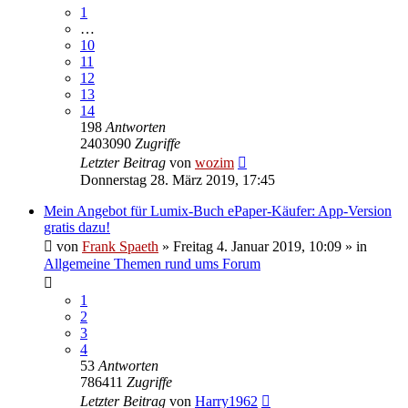
1
…
10
11
12
13
14
198
Antworten
2403090
Zugriffe
Letzter Beitrag
von
wozim
Donnerstag 28. März 2019, 17:45
Mein Angebot für Lumix-Buch ePaper-Käufer: App-Version
gratis dazu!
von
Frank Spaeth
» Freitag 4. Januar 2019, 10:09 » in
Allgemeine Themen rund ums Forum
1
2
3
4
53
Antworten
786411
Zugriffe
Letzter Beitrag
von
Harry1962