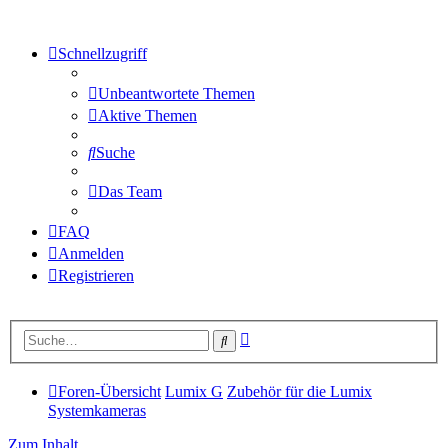
Schnellzugriff
Unbeantwortete Themen
Aktive Themen
Suche
Das Team
FAQ
Anmelden
Registrieren
Erweiterte
Suche
Suche
Foren-Übersicht
Lumix G
Zubehör für die Lumix
Systemkameras
Zum Inhalt