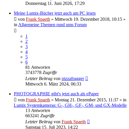
Donnerstag 11. Juni 2026, 17:29
Meine Lumix-Bücher jetzt auch am PC lesen
von
Frank Spaeth
» Mittwoch 19. Dezember 2018, 10:15 »
in
Allgemeine Themen rund ums Forum
1
2
3
4
5
6
81
Antworten
3743778
Zugriffe
Letzter Beitrag
von
pizzafragger
Mittwoch 6. März 2024, 06:33
PHOTOGRAPHIE gibt's jetzt auch als ePaper
von
Frank Spaeth
» Montag 21. Dezember 2015, 11:37 » in
Lumix Systemkameras: G-, GH-, GF-, GM- und GX-Modelle
13
Antworten
663241
Zugriffe
Letzter Beitrag
von
Frank Spaeth
Samstag 15. Juli 2023, 14:22