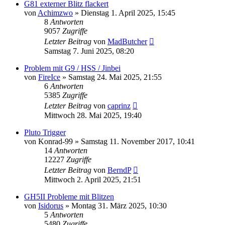
G81 externer Blitz flackert
von
Achimzwo
» Dienstag 1. April 2025, 15:45
8
Antworten
9057
Zugriffe
Letzter Beitrag
von
MadButcher
Samstag 7. Juni 2025, 08:20
Problem mit G9 / HSS / Jinbei
von
FireIce
» Samstag 24. Mai 2025, 21:55
6
Antworten
5385
Zugriffe
Letzter Beitrag
von
caprinz
Mittwoch 28. Mai 2025, 19:40
Pluto Trigger
von
Konrad-99
» Samstag 11. November 2017, 10:41
14
Antworten
12227
Zugriffe
Letzter Beitrag
von
BerndP
Mittwoch 2. April 2025, 21:51
GH5II Probleme mit Blitzen
von
Isidorus
» Montag 31. März 2025, 10:30
5
Antworten
5480
Zugriffe