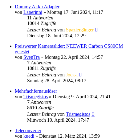
Dummy Akku Adapter
von
Laperinni
» Montag 17. Juni 2024, 11:17
11
Antworten
10014
Zugriffe
Letzter Beitrag
von
Spaziergänger
Dienstag 18. Juni 2024, 12:29
Preiswerter Kameraslider: NEEWER Carbon CS80CM
getestet
von
SvenTra
» Montag 22. April 2024, 14:57
7
Antworten
10811
Zugriffe
Letzter Beitrag
von
Jock-l
Sonntag 28. April 2024, 08:17
Mehrfachfernauslöser
von
Trismegistos
» Dienstag 9. April 2024, 21:41
7
Antworten
8610
Zugriffe
Letzter Beitrag
von
Trismegistos
Mittwoch 10. April 2024, 17:47
Teleconverter
von
kuedi
» Dienstag 12. März 2024, 13:59