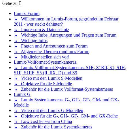
Gehe zu
Lumix-Forum
↳ Willkommen im Lumix-Forum, gegründet im Februar
2011 - wer steckt dahinter?
↳ Impressum & Datenschutz
↳ Wichtige Infos, Anregungen und Fragen zum Forum
↳ Wichtige Infos
↳ Fragen und Anregungen zum Forum
↳ Allgemeine Themen rund ums Forum
↳ Mitglieder stellen sich vor!
Lumix-Vollformat-Systemkameras
↳ Lumix-Vollformat-Systemkameras: S1R, S1RII, S1, S1H,
S1II, S1IIE, S5 (II, IIX, D) und S9
↳ Video mit den Lumix S-Modellen
↳ Objektive für die S-Modelle
↳ Zubehör für die Lumix Vollformat-Systemkameras
Lumix G
↳ Lumix Systemkameras: G-, GH-, GF-, GM- und GX-
Modelle
↳ Video mit den Lumix G-Modellen
↳ Objektive für die G-, GH-, GF-, GM- und GX-Reihe
↳ Low cost lenses from China
↳ Zubehör für die Lumix Systemkameras