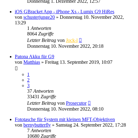
Donnerstag 1. Dezember 2022, 12:57
iOS GBracket App - iPhone Xs - Lumix G9 HiRes
von
schusterjunge20
» Donnerstag 10. November 2022,
13:29
1
Antworten
8064
Zugriffe
Letzter Beitrag
von
Jock-l
Donnerstag 10. November 2022, 20:18
Patona Akku für G9
von
Matthias
» Freitag 13. September 2019, 10:07
1
2
3
37
Antworten
33431
Zugriffe
Letzter Beitrag
von
Prosecutor
Donnerstag 10. November 2022, 08:10
Fototasche für System mit kleinen MFT-Objektiven
von
bernybutterfly
» Samstag 24. September 2022, 17:28
7
Antworten
10680
Zugriffe