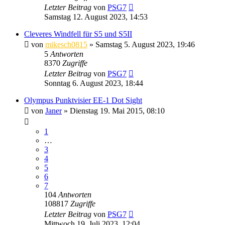
Letzter Beitrag
von
PSG7
Samstag 12. August 2023, 14:53
Cleveres Windfell für S5 und S5II
von
mikesch0815
» Samstag 5. August 2023, 19:46
5
Antworten
8370
Zugriffe
Letzter Beitrag
von
PSG7
Sonntag 6. August 2023, 18:44
Olympus Punktvisier EE‑1 Dot Sight
von
Janer
» Dienstag 19. Mai 2015, 08:10
1
…
3
4
5
6
7
104
Antworten
108817
Zugriffe
Letzter Beitrag
von
PSG7
Mittwoch 19. Juli 2023, 12:04