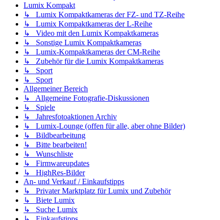
Lumix Kompakt
↳ Lumix Kompaktkameras der FZ- und TZ-Reihe
↳ Lumix Kompaktkameras der L-Reihe
↳ Video mit den Lumix Kompaktkameras
↳ Sonstige Lumix Kompaktkameras
↳ Lumix-Kompaktkameras der CM-Reihe
↳ Zubehör für die Lumix Kompaktkameras
↳ Sport
↳ Sport
Allgemeiner Bereich
↳ Allgemeine Fotografie-Diskussionen
↳ Spiele
↳ Jahresfotoaktionen Archiv
↳ Lumix-Lounge (offen für alle, aber ohne Bilder)
↳ Bildbearbeitung
↳ Bitte bearbeiten!
↳ Wunschliste
↳ Firmwareupdates
↳ HighRes-Bilder
An- und Verkauf / Einkaufstipps
↳ Privater Marktplatz für Lumix und Zubehör
↳ Biete Lumix
↳ Suche Lumix
↳ Einkaufstipps