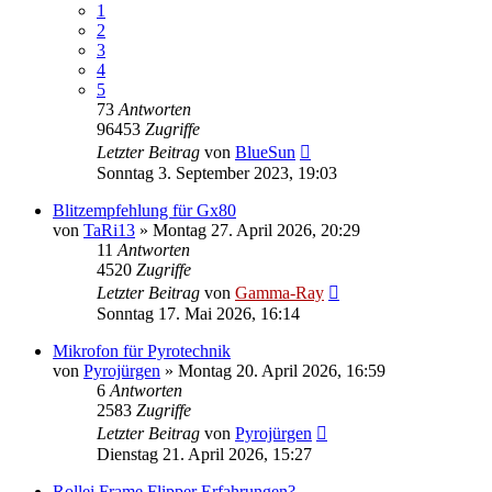
1
2
3
4
5
73
Antworten
96453
Zugriffe
Letzter Beitrag
von
BlueSun
Sonntag 3. September 2023, 19:03
Blitzempfehlung für Gx80
von
TaRi13
» Montag 27. April 2026, 20:29
11
Antworten
4520
Zugriffe
Letzter Beitrag
von
Gamma-Ray
Sonntag 17. Mai 2026, 16:14
Mikrofon für Pyrotechnik
von
Pyrojürgen
» Montag 20. April 2026, 16:59
6
Antworten
2583
Zugriffe
Letzter Beitrag
von
Pyrojürgen
Dienstag 21. April 2026, 15:27
Rollei Frame Flipper Erfahrungen?