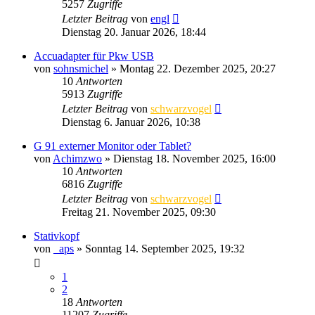
5257
Zugriffe
Letzter Beitrag
von
engl
Dienstag 20. Januar 2026, 18:44
Accuadapter für Pkw USB
von
sohnsmichel
» Montag 22. Dezember 2025, 20:27
10
Antworten
5913
Zugriffe
Letzter Beitrag
von
schwarzvogel
Dienstag 6. Januar 2026, 10:38
G 91 externer Monitor oder Tablet?
von
Achimzwo
» Dienstag 18. November 2025, 16:00
10
Antworten
6816
Zugriffe
Letzter Beitrag
von
schwarzvogel
Freitag 21. November 2025, 09:30
Stativkopf
von
_aps
» Sonntag 14. September 2025, 19:32
1
2
18
Antworten
11207
Zugriffe