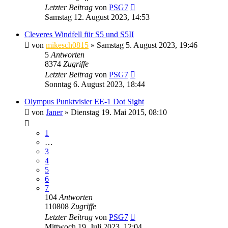
Letzter Beitrag
von
PSG7
Samstag 12. August 2023, 14:53
Cleveres Windfell für S5 und S5II
von
mikesch0815
» Samstag 5. August 2023, 19:46
5
Antworten
8374
Zugriffe
Letzter Beitrag
von
PSG7
Sonntag 6. August 2023, 18:44
Olympus Punktvisier EE‑1 Dot Sight
von
Janer
» Dienstag 19. Mai 2015, 08:10
1
…
3
4
5
6
7
104
Antworten
110808
Zugriffe
Letzter Beitrag
von
PSG7
Mittwoch 19. Juli 2023, 12:04