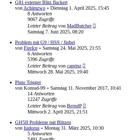
G81 externer Blitz flackert
von
Achimzwo
» Dienstag 1. April 2025, 15:45
8
Antworten
9067
Zugriffe
Letzter Beitrag
von
MadButcher
Samstag 7. Juni 2025, 08:20
Problem mit G9 / HSS / Jinbei
von
FireIce
» Samstag 24. Mai 2025, 21:55
6
Antworten
5396
Zugriffe
Letzter Beitrag
von
caprinz
Mittwoch 28. Mai 2025, 19:40
Pluto Trigger
von
Konrad-99
» Samstag 11. November 2017, 10:41
14
Antworten
12247
Zugriffe
Letzter Beitrag
von
BerndP
Mittwoch 2. April 2025, 21:51
GH5II Probleme mit Blitzen
von
Isidorus
» Montag 31. März 2025, 10:30
5
Antworten
5491
Zugriffe