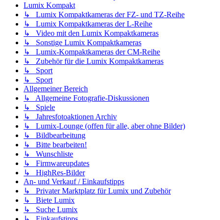
Lumix Kompakt
↳ Lumix Kompaktkameras der FZ- und TZ-Reihe
↳ Lumix Kompaktkameras der L-Reihe
↳ Video mit den Lumix Kompaktkameras
↳ Sonstige Lumix Kompaktkameras
↳ Lumix-Kompaktkameras der CM-Reihe
↳ Zubehör für die Lumix Kompaktkameras
↳ Sport
↳ Sport
Allgemeiner Bereich
↳ Allgemeine Fotografie-Diskussionen
↳ Spiele
↳ Jahresfotoaktionen Archiv
↳ Lumix-Lounge (offen für alle, aber ohne Bilder)
↳ Bildbearbeitung
↳ Bitte bearbeiten!
↳ Wunschliste
↳ Firmwareupdates
↳ HighRes-Bilder
An- und Verkauf / Einkaufstipps
↳ Privater Marktplatz für Lumix und Zubehör
↳ Biete Lumix
↳ Suche Lumix
↳ Einkaufstipps