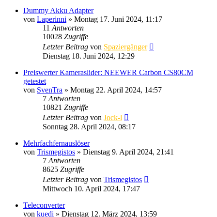
Dummy Akku Adapter
von
Laperinni
» Montag 17. Juni 2024, 11:17
11
Antworten
10028
Zugriffe
Letzter Beitrag
von
Spaziergänger
Dienstag 18. Juni 2024, 12:29
Preiswerter Kameraslider: NEEWER Carbon CS80CM
getestet
von
SvenTra
» Montag 22. April 2024, 14:57
7
Antworten
10821
Zugriffe
Letzter Beitrag
von
Jock-l
Sonntag 28. April 2024, 08:17
Mehrfachfernauslöser
von
Trismegistos
» Dienstag 9. April 2024, 21:41
7
Antworten
8625
Zugriffe
Letzter Beitrag
von
Trismegistos
Mittwoch 10. April 2024, 17:47
Teleconverter
von
kuedi
» Dienstag 12. März 2024, 13:59