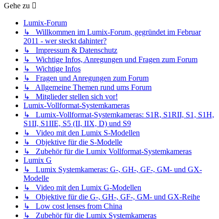
Gehe zu
Lumix-Forum
↳ Willkommen im Lumix-Forum, gegründet im Februar
2011 - wer steckt dahinter?
↳ Impressum & Datenschutz
↳ Wichtige Infos, Anregungen und Fragen zum Forum
↳ Wichtige Infos
↳ Fragen und Anregungen zum Forum
↳ Allgemeine Themen rund ums Forum
↳ Mitglieder stellen sich vor!
Lumix-Vollformat-Systemkameras
↳ Lumix-Vollformat-Systemkameras: S1R, S1RII, S1, S1H,
S1II, S1IIE, S5 (II, IIX, D) und S9
↳ Video mit den Lumix S-Modellen
↳ Objektive für die S-Modelle
↳ Zubehör für die Lumix Vollformat-Systemkameras
Lumix G
↳ Lumix Systemkameras: G-, GH-, GF-, GM- und GX-
Modelle
↳ Video mit den Lumix G-Modellen
↳ Objektive für die G-, GH-, GF-, GM- und GX-Reihe
↳ Low cost lenses from China
↳ Zubehör für die Lumix Systemkameras