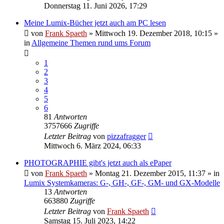
Donnerstag 11. Juni 2026, 17:29
Meine Lumix-Bücher jetzt auch am PC lesen
von
Frank Spaeth
» Mittwoch 19. Dezember 2018, 10:15 »
in
Allgemeine Themen rund ums Forum
1
2
3
4
5
6
81
Antworten
3757666
Zugriffe
Letzter Beitrag
von
pizzafragger
Mittwoch 6. März 2024, 06:33
PHOTOGRAPHIE gibt's jetzt auch als ePaper
von
Frank Spaeth
» Montag 21. Dezember 2015, 11:37 » in
Lumix Systemkameras: G-, GH-, GF-, GM- und GX-Modelle
13
Antworten
663880
Zugriffe
Letzter Beitrag
von
Frank Spaeth
Samstag 15. Juli 2023, 14:22