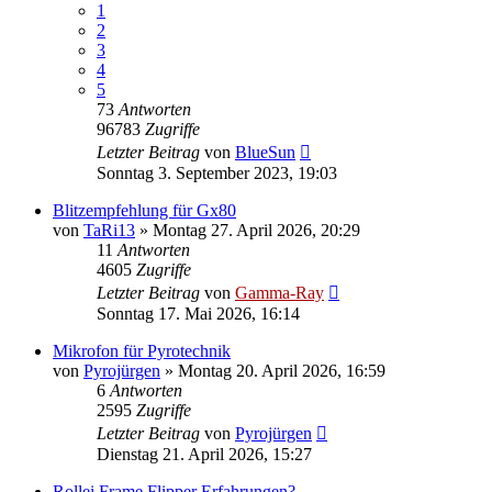
1
2
3
4
5
73
Antworten
96783
Zugriffe
Letzter Beitrag
von
BlueSun
Sonntag 3. September 2023, 19:03
Blitzempfehlung für Gx80
von
TaRi13
» Montag 27. April 2026, 20:29
11
Antworten
4605
Zugriffe
Letzter Beitrag
von
Gamma-Ray
Sonntag 17. Mai 2026, 16:14
Mikrofon für Pyrotechnik
von
Pyrojürgen
» Montag 20. April 2026, 16:59
6
Antworten
2595
Zugriffe
Letzter Beitrag
von
Pyrojürgen
Dienstag 21. April 2026, 15:27
Rollei Frame Flipper Erfahrungen?