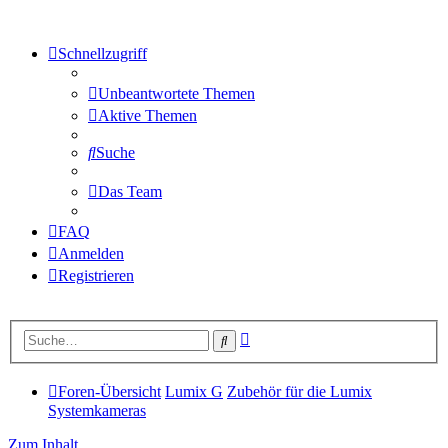
Schnellzugriff
Unbeantwortete Themen
Aktive Themen
Suche
Das Team
FAQ
Anmelden
Registrieren
Erweiterte
Suche
Suche
Foren-Übersicht
Lumix G
Zubehör für die Lumix
Systemkameras
Zum Inhalt