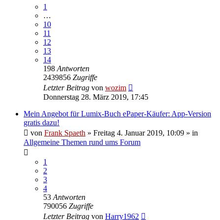
1
…
10
11
12
13
14
198
Antworten
2439856
Zugriffe
Letzter Beitrag
von
wozim
Donnerstag 28. März 2019, 17:45
Mein Angebot für Lumix-Buch ePaper-Käufer: App-Version
gratis dazu!
von
Frank Spaeth
» Freitag 4. Januar 2019, 10:09 » in
Allgemeine Themen rund ums Forum
1
2
3
4
53
Antworten
790056
Zugriffe
Letzter Beitrag
von
Harry1962