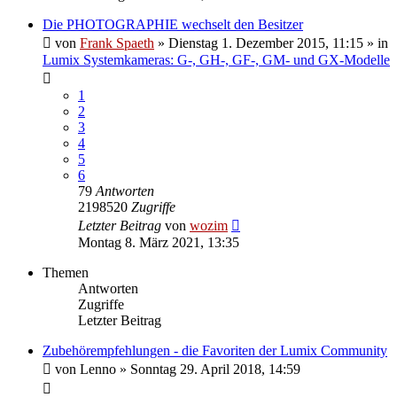
Die PHOTOGRAPHIE wechselt den Besitzer
von
Frank Spaeth
» Dienstag 1. Dezember 2015, 11:15 » in
Lumix Systemkameras: G-, GH-, GF-, GM- und GX-Modelle
1
2
3
4
5
6
79
Antworten
2198520
Zugriffe
Letzter Beitrag
von
wozim
Montag 8. März 2021, 13:35
Themen
Antworten
Zugriffe
Letzter Beitrag
Zubehörempfehlungen - die Favoriten der Lumix Community
von
Lenno
» Sonntag 29. April 2018, 14:59