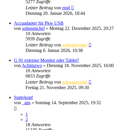
5277
Zugriffe
Letzter Beitrag
von
engl
Dienstag 20. Januar 2026, 18:44
Accuadapter für Pkw USB
von
sohnsmichel
» Montag 22. Dezember 2025, 20:27
10
Antworten
5939
Zugriffe
Letzter Beitrag
von
schwarzvogel
Dienstag 6. Januar 2026, 10:38
G 91 externer Monitor oder Tablet?
von
Achimzwo
» Dienstag 18. November 2025, 16:00
10
Antworten
6833
Zugriffe
Letzter Beitrag
von
schwarzvogel
Freitag 21. November 2025, 09:30
Stativkopf
von
_aps
» Sonntag 14. September 2025, 19:32
1
2
18
Antworten
11229
Zugriffe