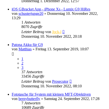
Donnerstag 1. Dezember 2022, 12:57
iOS GBracket App - iPhone Xs - Lumix G9 HiRes
von
schusterjunge20
» Donnerstag 10. November 2022,
13:29
1
Antworten
8070
Zugriffe
Letzter Beitrag
von
Jock-l
Donnerstag 10. November 2022, 20:18
Patona Akku für G9
von
Matthias
» Freitag 13. September 2019, 10:07
1
2
3
37
Antworten
33456
Zugriffe
Letzter Beitrag
von
Prosecutor
Donnerstag 10. November 2022, 08:10
Fototasche für System mit kleinen MFT-Objektiven
von
bernybutterfly
» Samstag 24. September 2022, 17:28
7
Antworten
10689
Zugriffe