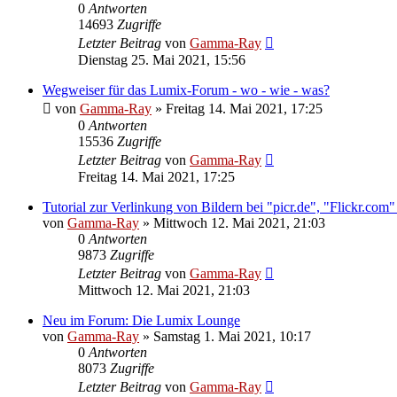
0
Antworten
14693
Zugriffe
Letzter Beitrag
von
Gamma-Ray
Dienstag 25. Mai 2021, 15:56
Wegweiser für das Lumix-Forum - wo - wie - was?
von
Gamma-Ray
» Freitag 14. Mai 2021, 17:25
0
Antworten
15536
Zugriffe
Letzter Beitrag
von
Gamma-Ray
Freitag 14. Mai 2021, 17:25
Tutorial zur Verlinkung von Bildern bei "picr.de", "Flickr.co
von
Gamma-Ray
» Mittwoch 12. Mai 2021, 21:03
0
Antworten
9873
Zugriffe
Letzter Beitrag
von
Gamma-Ray
Mittwoch 12. Mai 2021, 21:03
Neu im Forum: Die Lumix Lounge
von
Gamma-Ray
» Samstag 1. Mai 2021, 10:17
0
Antworten
8073
Zugriffe
Letzter Beitrag
von
Gamma-Ray