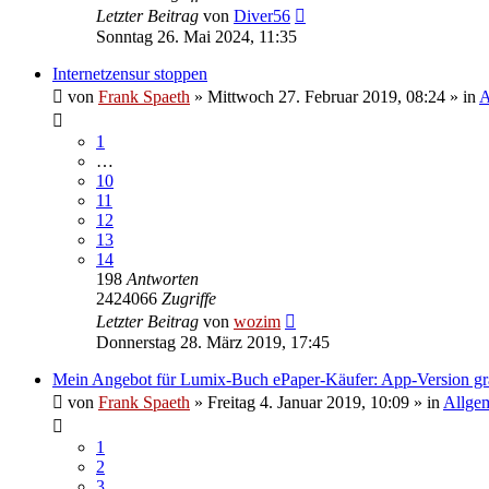
Letzter Beitrag
von
Diver56
Sonntag 26. Mai 2024, 11:35
Internetzensur stoppen
von
Frank Spaeth
» Mittwoch 27. Februar 2019, 08:24 » in
A
1
…
10
11
12
13
14
198
Antworten
2424066
Zugriffe
Letzter Beitrag
von
wozim
Donnerstag 28. März 2019, 17:45
Mein Angebot für Lumix-Buch ePaper-Käufer: App-Version gra
von
Frank Spaeth
» Freitag 4. Januar 2019, 10:09 » in
Allge
1
2
3