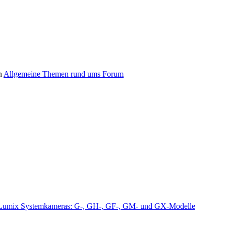
n
Allgemeine Themen rund ums Forum
Lumix Systemkameras: G-, GH-, GF-, GM- und GX-Modelle