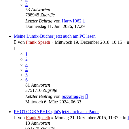
4
53
Antworten
788945
Zugriffe
Letzter Beitrag
von
Harry1962
Donnerstag 11. Juni 2026, 17:29
Meine Lumix-Bücher jetzt auch am PC lesen
von
Frank Spaeth
» Mittwoch 19. Dezember 2018, 10:15 » i
1
2
3
4
5
6
81
Antworten
3751716
Zugriffe
Letzter Beitrag
von
pizzafragger
Mittwoch 6. März 2024, 06:33
PHOTOGRAPHIE gibt's jetzt auch als ePaper
von
Frank Spaeth
» Montag 21. Dezember 2015, 11:37 » in
13
Antworten
663770
Zugriffe