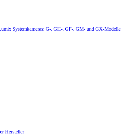
Lumix Systemkameras: G-, GH-, GF-, GM- und GX-Modelle
r Hersteller