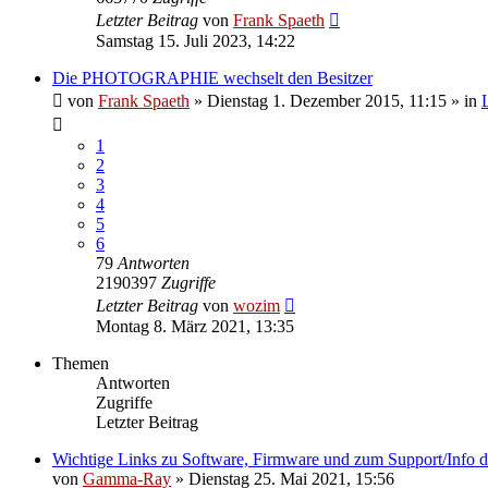
Letzter Beitrag
von
Frank Spaeth
Samstag 15. Juli 2023, 14:22
Die PHOTOGRAPHIE wechselt den Besitzer
von
Frank Spaeth
» Dienstag 1. Dezember 2015, 11:15 » in
1
2
3
4
5
6
79
Antworten
2190397
Zugriffe
Letzter Beitrag
von
wozim
Montag 8. März 2021, 13:35
Themen
Antworten
Zugriffe
Letzter Beitrag
Wichtige Links zu Software, Firmware und zum Support/Info de
von
Gamma-Ray
» Dienstag 25. Mai 2021, 15:56