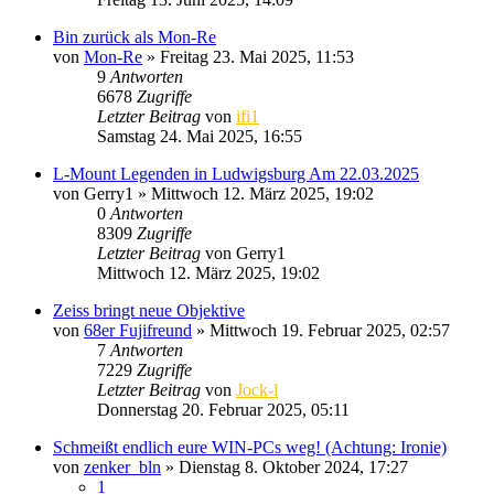
Bin zurück als Mon-Re
von
Mon-Re
» Freitag 23. Mai 2025, 11:53
9
Antworten
6678
Zugriffe
Letzter Beitrag
von
ifi1
Samstag 24. Mai 2025, 16:55
L-Mount Legenden in Ludwigsburg Am 22.03.2025
von
Gerry1
» Mittwoch 12. März 2025, 19:02
0
Antworten
8309
Zugriffe
Letzter Beitrag
von
Gerry1
Mittwoch 12. März 2025, 19:02
Zeiss bringt neue Objektive
von
68er Fujifreund
» Mittwoch 19. Februar 2025, 02:57
7
Antworten
7229
Zugriffe
Letzter Beitrag
von
Jock-l
Donnerstag 20. Februar 2025, 05:11
Schmeißt endlich eure WIN-PCs weg! (Achtung: Ironie)
von
zenker_bln
» Dienstag 8. Oktober 2024, 17:27
1