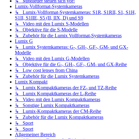
↳ Mitglieder stellen sich vor!
Lumix-Vollformat-Systemkameras
↳ Lumix-Vollformat-Systemkameras: S1R, S1RII, S1, S1H,
S1II, S1IIE, S5 (II, IIX, D) und S9
↳ Video mit den Lumix S-Modellen
↳ Objektive für die S-Modelle
↳ Zubehör für die Lumix Vollformat-Systemkameras
Lumix G
↳ Lumix Systemkameras: G-, GH-, GF-, GM- und GX-
Modelle
↳ Video mit den Lumix G-Modellen
↳ Objektive für die G-, GH-, GF-, GM- und GX-Reihe
↳ Low cost lenses from China
↳ Zubehör für die Lumix Systemkameras
Lumix Kompakt
↳ Lumix Kompaktkameras der FZ- und TZ-Reihe
↳ Lumix Kompaktkameras der L-Reihe
↳ Video mit den Lumix Kompaktkameras
↳ Sonstige Lumix Kompaktkameras
↳ Lumix-Kompaktkameras der CM-Reihe
↳ Zubehör für die Lumix Kompaktkameras
↳ Sport
↳ Sport
Allgemeiner Bereich