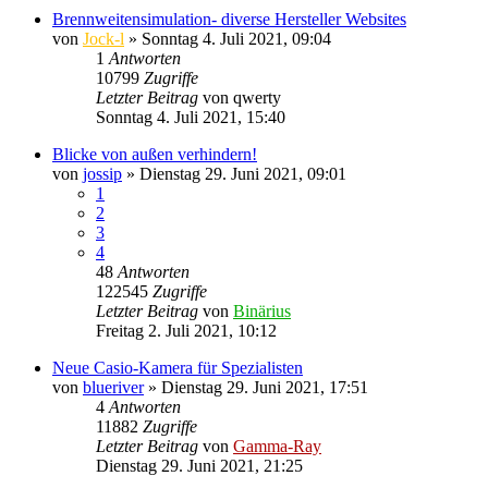
Brennweitensimulation- diverse Hersteller Websites
von
Jock-l
» Sonntag 4. Juli 2021, 09:04
1
Antworten
10799
Zugriffe
Letzter Beitrag
von
qwerty
Sonntag 4. Juli 2021, 15:40
Blicke von außen verhindern!
von
jossip
» Dienstag 29. Juni 2021, 09:01
1
2
3
4
48
Antworten
122545
Zugriffe
Letzter Beitrag
von
Binärius
Freitag 2. Juli 2021, 10:12
Neue Casio-Kamera für Spezialisten
von
blueriver
» Dienstag 29. Juni 2021, 17:51
4
Antworten
11882
Zugriffe
Letzter Beitrag
von
Gamma-Ray
Dienstag 29. Juni 2021, 21:25