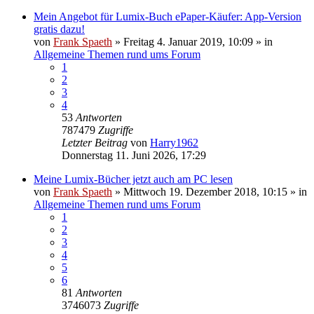
Mein Angebot für Lumix-Buch ePaper-Käufer: App-Version
gratis dazu!
von
Frank Spaeth
» Freitag 4. Januar 2019, 10:09 » in
Allgemeine Themen rund ums Forum
1
2
3
4
53
Antworten
787479
Zugriffe
Letzter Beitrag
von
Harry1962
Donnerstag 11. Juni 2026, 17:29
Meine Lumix-Bücher jetzt auch am PC lesen
von
Frank Spaeth
» Mittwoch 19. Dezember 2018, 10:15 » in
Allgemeine Themen rund ums Forum
1
2
3
4
5
6
81
Antworten
3746073
Zugriffe