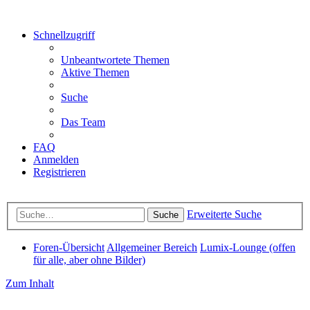
Schnellzugriff
Unbeantwortete Themen
Aktive Themen
Suche
Das Team
FAQ
Anmelden
Registrieren
Erweiterte Suche
Suche
Foren-Übersicht
Allgemeiner Bereich
Lumix-Lounge (offen
für alle, aber ohne Bilder)
Zum Inhalt