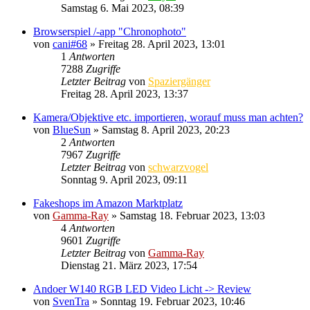
Samstag 6. Mai 2023, 08:39
Browserspiel /-app "Chronophoto"
von
cani#68
» Freitag 28. April 2023, 13:01
1
Antworten
7288
Zugriffe
Letzter Beitrag
von
Spaziergänger
Freitag 28. April 2023, 13:37
Kamera/Objektive etc. importieren, worauf muss man achten?
von
BlueSun
» Samstag 8. April 2023, 20:23
2
Antworten
7967
Zugriffe
Letzter Beitrag
von
schwarzvogel
Sonntag 9. April 2023, 09:11
Fakeshops im Amazon Marktplatz
von
Gamma-Ray
» Samstag 18. Februar 2023, 13:03
4
Antworten
9601
Zugriffe
Letzter Beitrag
von
Gamma-Ray
Dienstag 21. März 2023, 17:54
Andoer W140 RGB LED Video Licht -> Review
von
SvenTra
» Sonntag 19. Februar 2023, 10:46