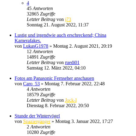
4
45
Antworten
32865
Zugriffe
Letzter Beitrag
von
j73
Sonntag 21. August 2022, 11:37
Lustig und irgendwie auch erschreckend; China
Kamerafakes.
von
LukasG1978
» Montag 2. August 2021, 20:19
12
Antworten
14891
Zugriffe
Letzter Beitrag
von
ruedi01
Samstag 12. März 2022, 04:10
Fotos am Panasonic Fernseher anschauen
von
Caro_53
» Montag 7. Februar 2022, 22:48
4
Antworten
18579
Zugriffe
Letzter Beitrag
von
Jock-l
Dienstag 8. Februar 2022, 20:50
Stunde der Wintervögel
von
Spaziergänger
» Montag 3. Januar 2022, 17:27
2
Antworten
10280
Zugriffe