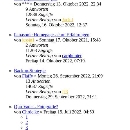
von
***
» Donnerstag 13. Oktober 2022, 22:34
9
Antworten
12838
Zugriffe
Letzter Beitrag
von
Jock-l
Sonntag 16. Oktober 2022, 12:37
Panasonic Homepage - eure Erfahrungen
von
jessig1
» Sonntag 17. Oktober 2021, 15:48
2
Antworten
11263
Zugriffe
Letzter Beitrag
von
carphunter
Freitag 14. Oktober 2022, 07:19
Backup-Strategie
von
Flaffy
» Montag 26. September 2022, 21:09
13
Antworten
14037
Zugriffe
Letzter Beitrag
von
j73
Donnerstag 29. September 2022, 21:11
Quo Vadis - Fotografie?
von
Chrdeike
» Freitag 15. Juli 2022, 04:59
1
2
3