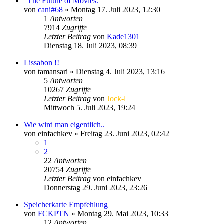
"The Future of Movies."
von
cani#68
» Montag 17. Juli 2023, 12:30
1
Antworten
7914
Zugriffe
Letzter Beitrag
von
Kade1301
Dienstag 18. Juli 2023, 08:39
Lissabon !!
von
tamansari
» Dienstag 4. Juli 2023, 13:16
5
Antworten
10267
Zugriffe
Letzter Beitrag
von
Jock-l
Mittwoch 5. Juli 2023, 19:24
Wie wird man eigentlich..
von
einfachkev
» Freitag 23. Juni 2023, 02:42
1
2
22
Antworten
20754
Zugriffe
Letzter Beitrag
von
einfachkev
Donnerstag 29. Juni 2023, 23:26
Speicherkarte Empfehlung
von
FCKPTN
» Montag 29. Mai 2023, 10:33
12
Antworten