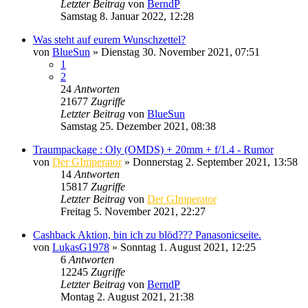
Letzter Beitrag
von
BerndP
Samstag 8. Januar 2022, 12:28
Was steht auf eurem Wunschzettel?
von
BlueSun
» Dienstag 30. November 2021, 07:51
1
2
24
Antworten
21677
Zugriffe
Letzter Beitrag
von
BlueSun
Samstag 25. Dezember 2021, 08:38
Traumpackage : Oly (OMDS) + 20mm + f/1.4 - Rumor
von
Der GImperator
» Donnerstag 2. September 2021, 13:58
14
Antworten
15817
Zugriffe
Letzter Beitrag
von
Der GImperator
Freitag 5. November 2021, 22:27
Cashback Aktion, bin ich zu blöd??? Panasonicseite.
von
LukasG1978
» Sonntag 1. August 2021, 12:25
6
Antworten
12245
Zugriffe
Letzter Beitrag
von
BerndP
Montag 2. August 2021, 21:38