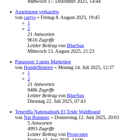
Mittwoch 17. Dezember 2025, 14:44
Ausrüstung verkaufen
von
carrys
» Freitag 8. August 2025, 19:45
1
2
21
Antworten
9616
Zugriffe
Letzter Beitrag
von
BlueSun
Mittwoch 13. August 2025, 21:23
Panasonic Lumix Marketing
von
Hundeflüsterer
» Montag 14. Juli 2025, 12:37
1
2
21
Antworten
8486
Zugriffe
Letzter Beitrag
von
BlueSun
Dienstag 22. Juli 2025, 07:43
Teneriffa Nationalpark El Teide Waldbrand
von
Nat Bumppo
» Donnerstag 12. Juni 2025, 20:03
5
Antworten
4993
Zugriffe
Letzter Beitrag
von
Prosecutor
Freitag 13. Juni 2025, 14:09