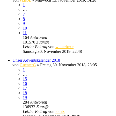
von
videoL
» Mittwoch 13. November 2019, 14:28
1
…
7
8
9
10
11
164
Antworten
101570
Zugriffe
Letzter Beitrag
von
winterhexe
Samstag 30. November 2019, 22:48
Unser Adventskalender 2018
von
GuenterG
» Freitag 30. November 2018, 23:05
1
…
15
16
17
18
19
284
Antworten
136932
Zugriffe
Letzter Beitrag
von
lomix