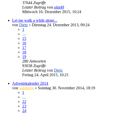
37644
Zugriffe
Letzter Beitrag
von
olgi49
Mittwoch 16. Dezember 2015, 10:24
Let me walk a while alone...
von
Dietz
» Dienstag 24. Dezember 2013, 09:24
1
…
15
16
17
18
19
280
Antworten
93038
Zugriffe
Letzter Beitrag
von
Dietz
Freitag 24. April 2015, 10:21
Adventskalender 2014
von
valokuva
» Sonntag 30. November 2014, 18:19
1
…
22
23
24