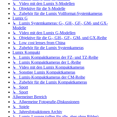
↳ Video mit den Lumix S-Modellen
↳ Objektive für die S-Modelle
↳ Zubehör für die Lumix Vollformat-Systemkameras
Lumix G
↳ Lumix Systemkameras: G-, GH-, GF-, GM- und GX-
Modelle
↳ Video mit den Lumix G-Modellen
↳ Objektive für die G-, GH-, GF-, GM- und GX-Reihe
↳ Low cost lenses from China
↳ Zubehör für die Lumix Systemkameras
Lumix Kompakt
↳ Lumix Kompaktkameras der FZ- und TZ-Reihe
↳ Lumix Kompaktkameras der L-Reihe
↳ Video mit den Lumix Kompaktkameras
↳ Sonstige Lumix Kompaktkameras
↳ Lumix-Kompaktkameras der CM-Reihe
↳ Zubehör für die Lumix Kompaktkameras
↳ Sport
↳ Sport
Allgemeiner Bereich
↳ Allgemeine Fotografie-Diskussionen
↳ Spiele
↳ Jahresfotoaktionen Archiv
↳ Lumix-Lounge (offen für alle, aber ohne Bilder)