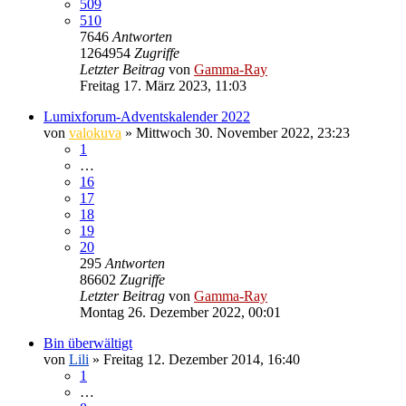
509
510
7646
Antworten
1264954
Zugriffe
Letzter Beitrag
von
Gamma-Ray
Freitag 17. März 2023, 11:03
Lumixforum-Adventskalender 2022
von
valokuva
» Mittwoch 30. November 2022, 23:23
1
…
16
17
18
19
20
295
Antworten
86602
Zugriffe
Letzter Beitrag
von
Gamma-Ray
Montag 26. Dezember 2022, 00:01
Bin überwältigt
von
Lili
» Freitag 12. Dezember 2014, 16:40
1
…