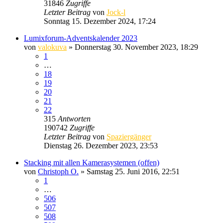
31846
Zugriffe
Letzter Beitrag
von
Jock-l
Sonntag 15. Dezember 2024, 17:24
Lumixforum-Adventskalender 2023
von
valokuva
» Donnerstag 30. November 2023, 18:29
1
…
18
19
20
21
22
315
Antworten
190742
Zugriffe
Letzter Beitrag
von
Spaziergänger
Dienstag 26. Dezember 2023, 23:53
Stacking mit allen Kamerasystemen (offen)
von
Christoph O.
» Samstag 25. Juni 2016, 22:51
1
…
506
507
508