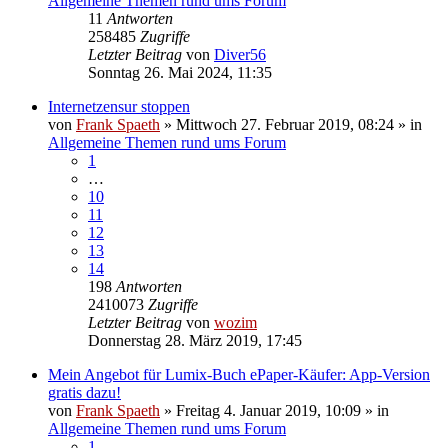
Allgemeine Themen rund ums Forum
11
Antworten
258485
Zugriffe
Letzter Beitrag
von
Diver56
Sonntag 26. Mai 2024, 11:35
Internetzensur stoppen
von
Frank Spaeth
» Mittwoch 27. Februar 2019, 08:24 » in
Allgemeine Themen rund ums Forum
1
…
10
11
12
13
14
198
Antworten
2410073
Zugriffe
Letzter Beitrag
von
wozim
Donnerstag 28. März 2019, 17:45
Mein Angebot für Lumix-Buch ePaper-Käufer: App-Version
gratis dazu!
von
Frank Spaeth
» Freitag 4. Januar 2019, 10:09 » in
Allgemeine Themen rund ums Forum
1