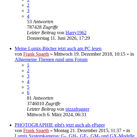
2
3
4
53
Antworten
787428
Zugriffe
Letzter Beitrag
von
Harry1962
Donnerstag 11. Juni 2026, 17:29
Meine Lumix-Bücher jetzt auch am PC lesen
von
Frank Spaeth
» Mittwoch 19. Dezember 2018, 10:15 » in
Allgemeine Themen rund ums Forum
1
2
3
4
5
6
81
Antworten
3746010
Zugriffe
Letzter Beitrag
von
pizzafragger
Mittwoch 6. März 2024, 06:33
PHOTOGRAPHIE gibt's jetzt auch als ePaper
von
Frank Spaeth
» Montag 21. Dezember 2015, 11:37 » in
Lumix Systemkameras: G-, GH-, GF-, GM- und GX-Modelle