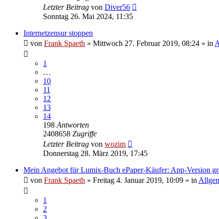
Letzter Beitrag
von
Diver56
Sonntag 26. Mai 2024, 11:35
Internetzensur stoppen
von
Frank Spaeth
» Mittwoch 27. Februar 2019, 08:24 » in
A
1
…
10
11
12
13
14
198
Antworten
2408658
Zugriffe
Letzter Beitrag
von
wozim
Donnerstag 28. März 2019, 17:45
Mein Angebot für Lumix-Buch ePaper-Käufer: App-Version gra
von
Frank Spaeth
» Freitag 4. Januar 2019, 10:09 » in
Allge
1
2
3