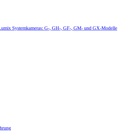
Lumix Systemkameras: G-, GH-, GF-, GM- und GX-Modelle
ührung