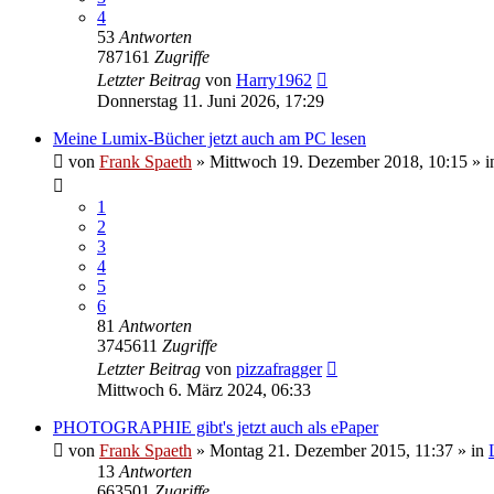
4
53
Antworten
787161
Zugriffe
Letzter Beitrag
von
Harry1962
Donnerstag 11. Juni 2026, 17:29
Meine Lumix-Bücher jetzt auch am PC lesen
von
Frank Spaeth
» Mittwoch 19. Dezember 2018, 10:15 » i
1
2
3
4
5
6
81
Antworten
3745611
Zugriffe
Letzter Beitrag
von
pizzafragger
Mittwoch 6. März 2024, 06:33
PHOTOGRAPHIE gibt's jetzt auch als ePaper
von
Frank Spaeth
» Montag 21. Dezember 2015, 11:37 » in
13
Antworten
663501
Zugriffe