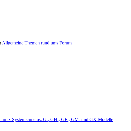
n
Allgemeine Themen rund ums Forum
Lumix Systemkameras: G-, GH-, GF-, GM- und GX-Modelle