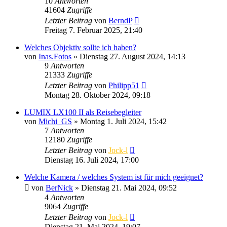
10
Antworten
41604
Zugriffe
Letzter Beitrag
von
BerndP
Freitag 7. Februar 2025, 21:40
Welches Objektiv sollte ich haben?
von
Inas.Fotos
» Dienstag 27. August 2024, 14:13
9
Antworten
21333
Zugriffe
Letzter Beitrag
von
Philipp51
Montag 28. Oktober 2024, 09:18
LUMIX LX100 II als Reisebegleiter
von
Michi_GS
» Montag 1. Juli 2024, 15:42
7
Antworten
12180
Zugriffe
Letzter Beitrag
von
Jock-l
Dienstag 16. Juli 2024, 17:00
Welche Kamera / welches System ist für mich geeignet?
von
BerNick
» Dienstag 21. Mai 2024, 09:52
4
Antworten
9064
Zugriffe
Letzter Beitrag
von
Jock-l
Dienstag 21. Mai 2024, 19:07