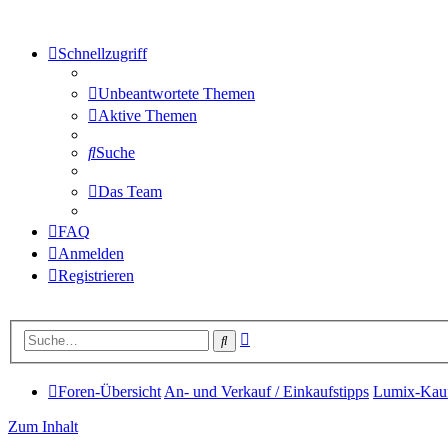
Schnellzugriff
Unbeantwortete Themen
Aktive Themen
Suche
Das Team
FAQ
Anmelden
Registrieren
Erweiterte
Suche
Suche
Foren-Übersicht
An- und Verkauf / Einkaufstipps
Lumix-Kaufb
Zum Inhalt