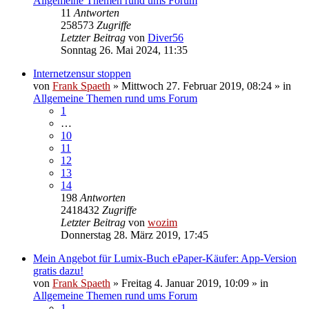
Allgemeine Themen rund ums Forum
11
Antworten
258573
Zugriffe
Letzter Beitrag
von
Diver56
Sonntag 26. Mai 2024, 11:35
Internetzensur stoppen
von
Frank Spaeth
» Mittwoch 27. Februar 2019, 08:24 » in
Allgemeine Themen rund ums Forum
1
…
10
11
12
13
14
198
Antworten
2418432
Zugriffe
Letzter Beitrag
von
wozim
Donnerstag 28. März 2019, 17:45
Mein Angebot für Lumix-Buch ePaper-Käufer: App-Version
gratis dazu!
von
Frank Spaeth
» Freitag 4. Januar 2019, 10:09 » in
Allgemeine Themen rund ums Forum
1