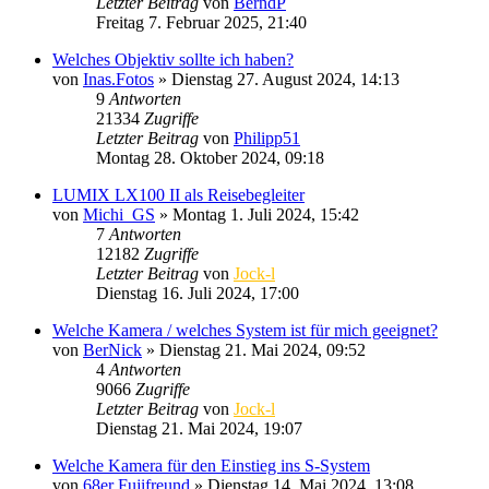
Letzter Beitrag
von
BerndP
Freitag 7. Februar 2025, 21:40
Welches Objektiv sollte ich haben?
von
Inas.Fotos
» Dienstag 27. August 2024, 14:13
9
Antworten
21334
Zugriffe
Letzter Beitrag
von
Philipp51
Montag 28. Oktober 2024, 09:18
LUMIX LX100 II als Reisebegleiter
von
Michi_GS
» Montag 1. Juli 2024, 15:42
7
Antworten
12182
Zugriffe
Letzter Beitrag
von
Jock-l
Dienstag 16. Juli 2024, 17:00
Welche Kamera / welches System ist für mich geeignet?
von
BerNick
» Dienstag 21. Mai 2024, 09:52
4
Antworten
9066
Zugriffe
Letzter Beitrag
von
Jock-l
Dienstag 21. Mai 2024, 19:07
Welche Kamera für den Einstieg ins S-System
von
68er Fujifreund
» Dienstag 14. Mai 2024, 13:08