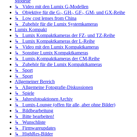
Modelle
↳ Video mit den Lumix G-Modellen
↳ Objektive für die G-, GH-, GF-, GM- und GX-Reihe
↳ Low cost lenses from China
↳ Zubehör für die Lumix Systemkameras
Lumix Kompakt
↳ Lumix Kompaktkameras der FZ- und TZ-Reihe
↳ Lumix Kompaktkameras der L-Reihe
↳ Video mit den Lumix Kompaktkameras
↳ Sonstige Lumix Kompaktkameras
↳ Lumix-Kompaktkameras der CM-Reihe
↳ Zubehör für die Lumix Kompaktkameras
↳ Sport
↳ Sport
Allgemeiner Bereich
↳ Allgemeine Fotografie-Diskussionen
↳ Spiele
↳ Jahresfotoaktionen Archiv
↳ Lumix-Lounge (offen für alle, aber ohne Bilder)
↳ Bildbearbeitung
↳ Bitte bearbeiten!
↳ Wunschliste
↳ Firmwareupdates
↳ HighRes-Bilder