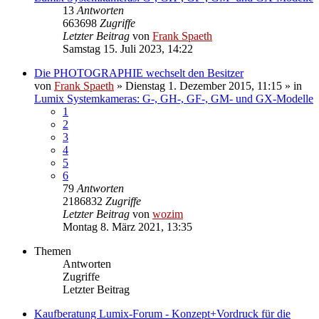
13
Antworten
663698
Zugriffe
Letzter Beitrag
von
Frank Spaeth
Samstag 15. Juli 2023, 14:22
Die PHOTOGRAPHIE wechselt den Besitzer
von
Frank Spaeth
» Dienstag 1. Dezember 2015, 11:15 » in
Lumix Systemkameras: G-, GH-, GF-, GM- und GX-Modelle
1
2
3
4
5
6
79
Antworten
2186832
Zugriffe
Letzter Beitrag
von
wozim
Montag 8. März 2021, 13:35
Themen
Antworten
Zugriffe
Letzter Beitrag
Kaufberatung Lumix-Forum - Konzept+Vordruck für die