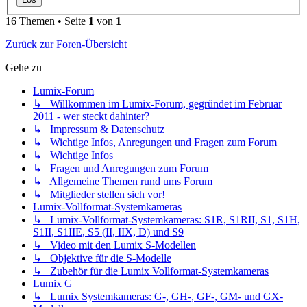
16 Themen • Seite
1
von
1
Zurück zur Foren-Übersicht
Gehe zu
Lumix-Forum
↳ Willkommen im Lumix-Forum, gegründet im Februar
2011 - wer steckt dahinter?
↳ Impressum & Datenschutz
↳ Wichtige Infos, Anregungen und Fragen zum Forum
↳ Wichtige Infos
↳ Fragen und Anregungen zum Forum
↳ Allgemeine Themen rund ums Forum
↳ Mitglieder stellen sich vor!
Lumix-Vollformat-Systemkameras
↳ Lumix-Vollformat-Systemkameras: S1R, S1RII, S1, S1H,
S1II, S1IIE, S5 (II, IIX, D) und S9
↳ Video mit den Lumix S-Modellen
↳ Objektive für die S-Modelle
↳ Zubehör für die Lumix Vollformat-Systemkameras
Lumix G
↳ Lumix Systemkameras: G-, GH-, GF-, GM- und GX-