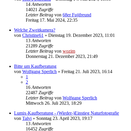
14
Antworten
14021
Zugriffe
Letzter Beitrag
von
68er Fujifreund
Freitag 17. Mai 2024, 22:35
Welche Zweitkamera?
von
Christine61
» Dienstag 19. Dezember 2023, 11:01
13
Antworten
21289
Zugriffe
Letzter Beitrag
von
wozim
Donnerstag 21. Dezember 2023, 21:49
Bitte um Kaufberatung
von
Wolfgang Sperlich
» Freitag 21. Juli 2023, 16:14
1
2
16
Antworten
22487
Zugriffe
Letzter Beitrag
von
Wolfgang Sperlich
Mittwoch 26. Juli 2023, 18:29
Lumix-Kaufberatung - (Wieder-)Einstieg Naturfotografie
von
Talvi
» Sonntag 23. April 2023, 19:17
13
Antworten
16452
Zugriffe