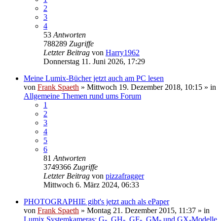
2
3
4
53
Antworten
788289
Zugriffe
Letzter Beitrag
von
Harry1962
Donnerstag 11. Juni 2026, 17:29
Meine Lumix-Bücher jetzt auch am PC lesen
von
Frank Spaeth
» Mittwoch 19. Dezember 2018, 10:15 » in
Allgemeine Themen rund ums Forum
1
2
3
4
5
6
81
Antworten
3749366
Zugriffe
Letzter Beitrag
von
pizzafragger
Mittwoch 6. März 2024, 06:33
PHOTOGRAPHIE gibt's jetzt auch als ePaper
von
Frank Spaeth
» Montag 21. Dezember 2015, 11:37 » in
Lumix Systemkameras: G-, GH-, GF-, GM- und GX-Modelle