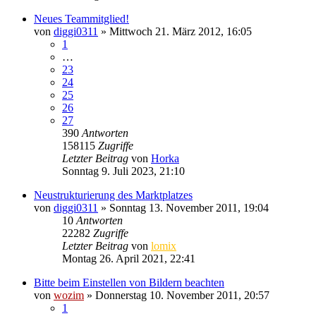
Neues Teammitglied!
von
diggi0311
» Mittwoch 21. März 2012, 16:05
1
…
23
24
25
26
27
390
Antworten
158115
Zugriffe
Letzter Beitrag
von
Horka
Sonntag 9. Juli 2023, 21:10
Neustrukturierung des Marktplatzes
von
diggi0311
» Sonntag 13. November 2011, 19:04
10
Antworten
22282
Zugriffe
Letzter Beitrag
von
lomix
Montag 26. April 2021, 22:41
Bitte beim Einstellen von Bildern beachten
von
wozim
» Donnerstag 10. November 2011, 20:57
1