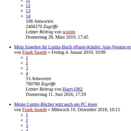
11
12
13
14
198
Antworten
2468270
Zugriffe
Letzter Beitrag
von
wozim
Donnerstag 28. März 2019, 17:45
Mein Angebot für Lumix-Buch ePaper-Käufer: App-Version gra
von
Frank Spaeth
» Freitag 4. Januar 2019, 10:09
1
2
3
4
53
Antworten
790780
Zugriffe
Letzter Beitrag
von
Harry1962
Donnerstag 11. Juni 2026, 17:29
Meine Lumix-Bücher jetzt auch am PC lesen
von
Frank Spaeth
» Mittwoch 19. Dezember 2018, 10:15
1
2
3
4