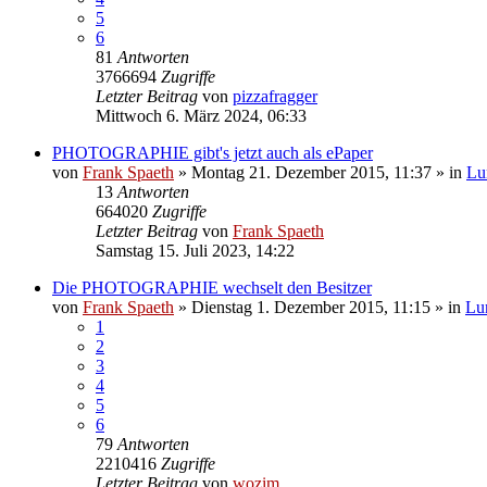
5
6
81
Antworten
3766694
Zugriffe
Letzter Beitrag
von
pizzafragger
Mittwoch 6. März 2024, 06:33
PHOTOGRAPHIE gibt's jetzt auch als ePaper
von
Frank Spaeth
» Montag 21. Dezember 2015, 11:37 » in
Lu
13
Antworten
664020
Zugriffe
Letzter Beitrag
von
Frank Spaeth
Samstag 15. Juli 2023, 14:22
Die PHOTOGRAPHIE wechselt den Besitzer
von
Frank Spaeth
» Dienstag 1. Dezember 2015, 11:15 » in
Lu
1
2
3
4
5
6
79
Antworten
2210416
Zugriffe
Letzter Beitrag
von
wozim