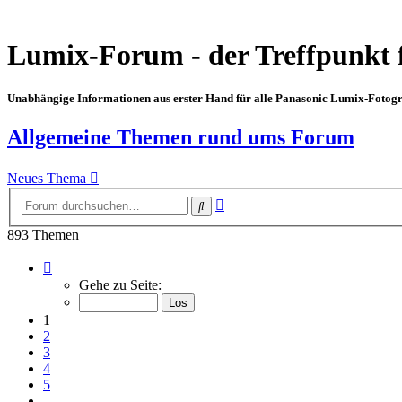
Lumix-Forum - der Treffpunkt 
Unabhängige Informationen aus erster Hand für alle Panasonic Lumix-Fotogra
Allgemeine Themen rund ums Forum
Neues Thema
Erweiterte
Suche
Suche
893 Themen
Seite
1
Gehe zu Seite:
von
13
1
2
3
4
5
…