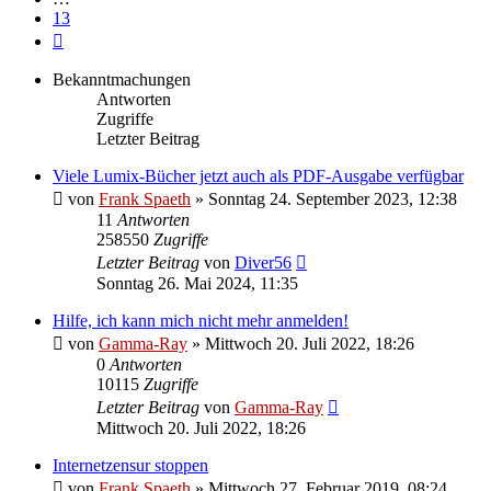
13
Nächste
Bekanntmachungen
Antworten
Zugriffe
Letzter Beitrag
Viele Lumix-Bücher jetzt auch als PDF-Ausgabe verfügbar
von
Frank Spaeth
» Sonntag 24. September 2023, 12:38
11
Antworten
258550
Zugriffe
Letzter Beitrag
von
Diver56
Sonntag 26. Mai 2024, 11:35
Hilfe, ich kann mich nicht mehr anmelden!
von
Gamma-Ray
» Mittwoch 20. Juli 2022, 18:26
0
Antworten
10115
Zugriffe
Letzter Beitrag
von
Gamma-Ray
Mittwoch 20. Juli 2022, 18:26
Internetzensur stoppen
von
Frank Spaeth
» Mittwoch 27. Februar 2019, 08:24