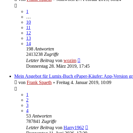
1
…
10
11
12
13
14
198
Antworten
2413238
Zugriffe
Letzter Beitrag
von
wozim
Donnerstag 28. März 2019, 17:45
Mein Angebot für Lumix-Buch ePaper-Käufer: App-Version gra
von
Frank Spaeth
» Freitag 4. Januar 2019, 10:09
1
2
3
4
53
Antworten
787841
Zugriffe
Letzter Beitrag
von
Harry1962