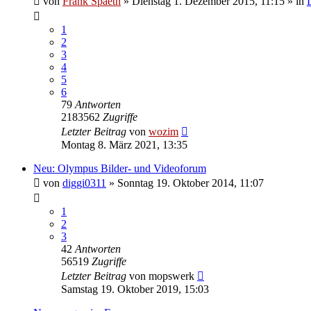
von
Frank Spaeth
» Dienstag 1. Dezember 2015, 11:15 » in
1
2
3
4
5
6
79
Antworten
2183562
Zugriffe
Letzter Beitrag
von
wozim
Montag 8. März 2021, 13:35
Neu: Olympus Bilder- und Videoforum
von
diggi0311
» Sonntag 19. Oktober 2014, 11:07
1
2
3
42
Antworten
56519
Zugriffe
Letzter Beitrag
von
mopswerk
Samstag 19. Oktober 2019, 15:03