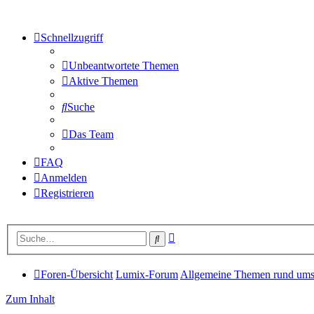
Schnellzugriff
Unbeantwortete Themen
Aktive Themen
Suche
Das Team
FAQ
Anmelden
Registrieren
Erweiterte
Suche
Suche
Foren-Übersicht
Lumix-Forum
Allgemeine Themen rund um
Zum Inhalt