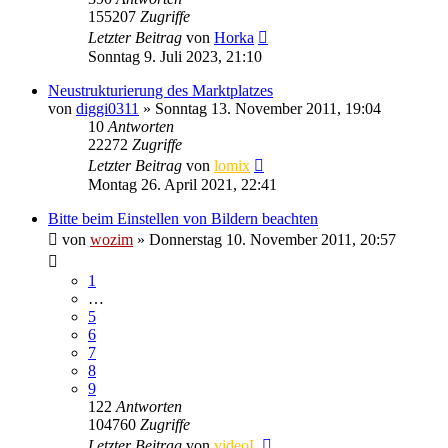
155207
Zugriffe
Letzter Beitrag
von
Horka
Sonntag 9. Juli 2023, 21:10
Neustrukturierung des Marktplatzes
von
diggi0311
» Sonntag 13. November 2011, 19:04
10
Antworten
22272
Zugriffe
Letzter Beitrag
von
lomix
Montag 26. April 2021, 22:41
Bitte beim Einstellen von Bildern beachten
von
wozim
» Donnerstag 10. November 2011, 20:57
1
…
5
6
7
8
9
122
Antworten
104760
Zugriffe
Letzter Beitrag
von
videoL