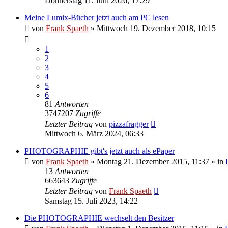
Donnerstag 11. Juni 2026, 17:29
Meine Lumix-Bücher jetzt auch am PC lesen
von
Frank Spaeth
» Mittwoch 19. Dezember 2018, 10:15
1
2
3
4
5
6
81
Antworten
3747207
Zugriffe
Letzter Beitrag
von
pizzafragger
Mittwoch 6. März 2024, 06:33
PHOTOGRAPHIE gibt's jetzt auch als ePaper
von
Frank Spaeth
» Montag 21. Dezember 2015, 11:37 » in
13
Antworten
663643
Zugriffe
Letzter Beitrag
von
Frank Spaeth
Samstag 15. Juli 2023, 14:22
Die PHOTOGRAPHIE wechselt den Besitzer