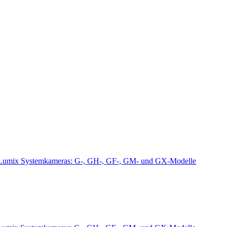
Lumix Systemkameras: G-, GH-, GF-, GM- und GX-Modelle