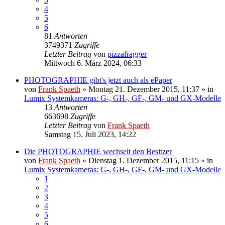
4
5
6
81
Antworten
3749371
Zugriffe
Letzter Beitrag
von
pizzafragger
Mittwoch 6. März 2024, 06:33
PHOTOGRAPHIE gibt's jetzt auch als ePaper
von
Frank Spaeth
» Montag 21. Dezember 2015, 11:37 » in
Lumix Systemkameras: G-, GH-, GF-, GM- und GX-Modelle
13
Antworten
663698
Zugriffe
Letzter Beitrag
von
Frank Spaeth
Samstag 15. Juli 2023, 14:22
Die PHOTOGRAPHIE wechselt den Besitzer
von
Frank Spaeth
» Dienstag 1. Dezember 2015, 11:15 » in
Lumix Systemkameras: G-, GH-, GF-, GM- und GX-Modelle
1
2
3
4
5
6