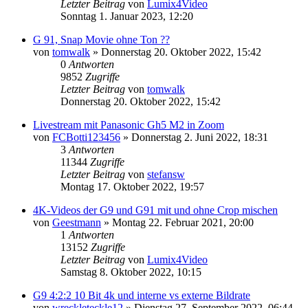
Letzter Beitrag
von
Lumix4Video
Sonntag 1. Januar 2023, 12:20
G 91, Snap Movie ohne Ton ??
von
tomwalk
» Donnerstag 20. Oktober 2022, 15:42
0
Antworten
9852
Zugriffe
Letzter Beitrag
von
tomwalk
Donnerstag 20. Oktober 2022, 15:42
Livestream mit Panasonic Gh5 M2 in Zoom
von
FCBotti123456
» Donnerstag 2. Juni 2022, 18:31
3
Antworten
11344
Zugriffe
Letzter Beitrag
von
stefansw
Montag 17. Oktober 2022, 19:57
4K-Videos der G9 und G91 mit und ohne Crop mischen
von
Geestmann
» Montag 22. Februar 2021, 20:00
1
Antworten
13152
Zugriffe
Letzter Beitrag
von
Lumix4Video
Samstag 8. Oktober 2022, 10:15
G9 4:2:2 10 Bit 4k und interne vs externe Bildrate
von
wreckleteckle12
» Dienstag 27. September 2022, 06:44