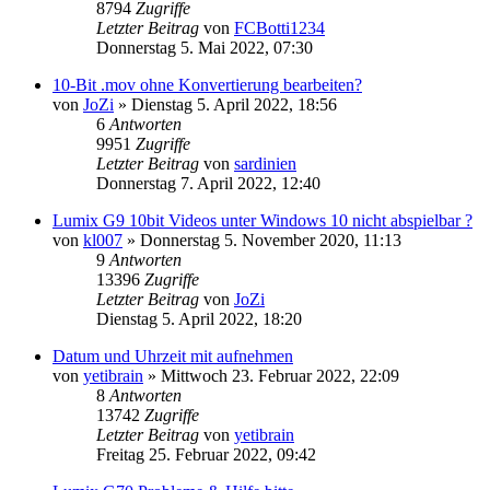
8794
Zugriffe
Letzter Beitrag
von
FCBotti1234
Donnerstag 5. Mai 2022, 07:30
10-Bit .mov ohne Konvertierung bearbeiten?
von
JoZi
» Dienstag 5. April 2022, 18:56
6
Antworten
9951
Zugriffe
Letzter Beitrag
von
sardinien
Donnerstag 7. April 2022, 12:40
Lumix G9 10bit Videos unter Windows 10 nicht abspielbar ?
von
kl007
» Donnerstag 5. November 2020, 11:13
9
Antworten
13396
Zugriffe
Letzter Beitrag
von
JoZi
Dienstag 5. April 2022, 18:20
Datum und Uhrzeit mit aufnehmen
von
yetibrain
» Mittwoch 23. Februar 2022, 22:09
8
Antworten
13742
Zugriffe
Letzter Beitrag
von
yetibrain
Freitag 25. Februar 2022, 09:42