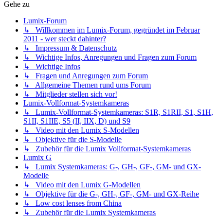
Gehe zu
Lumix-Forum
↳ Willkommen im Lumix-Forum, gegründet im Februar
2011 - wer steckt dahinter?
↳ Impressum & Datenschutz
↳ Wichtige Infos, Anregungen und Fragen zum Forum
↳ Wichtige Infos
↳ Fragen und Anregungen zum Forum
↳ Allgemeine Themen rund ums Forum
↳ Mitglieder stellen sich vor!
Lumix-Vollformat-Systemkameras
↳ Lumix-Vollformat-Systemkameras: S1R, S1RII, S1, S1H,
S1II, S1IIE, S5 (II, IIX, D) und S9
↳ Video mit den Lumix S-Modellen
↳ Objektive für die S-Modelle
↳ Zubehör für die Lumix Vollformat-Systemkameras
Lumix G
↳ Lumix Systemkameras: G-, GH-, GF-, GM- und GX-
Modelle
↳ Video mit den Lumix G-Modellen
↳ Objektive für die G-, GH-, GF-, GM- und GX-Reihe
↳ Low cost lenses from China
↳ Zubehör für die Lumix Systemkameras