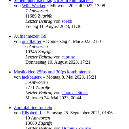
Serienbilder nachträglich zum Film machen
von
Willi Wacker
» Mittwoch 20. Juli 2022, 13:08
7
Antworten
11689
Zugriffe
Letzter Beitrag
von
soeldi
Freitag 11. August 2023, 11:36
Aufnahmezeit G9
von
quadfahrer
» Donnerstag 4. Mai 2023, 21:01
6
Antworten
10345
Zugriffe
Letzter Beitrag
von
caprinz
Donnerstag 10. August 2023, 17:21
Musikvideo 25fps und 30fps kombinieren
von
jackbauerx
» Montag 8. Mai 2023, 15:21
3
Antworten
7771
Zugriffe
Letzter Beitrag
von
Thomas Stock
Mittwoch 24. Mai 2023, 00:44
Zoomfahrten ruckeln
von
Elisabeth L
» Samstag 25. September 2021, 01:06
10
Antworten
13680
Zugriffe
Letzter Beitrag
von
Dominik-deluxe