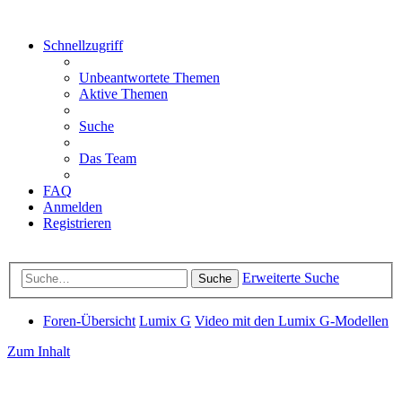
Schnellzugriff
Unbeantwortete Themen
Aktive Themen
Suche
Das Team
FAQ
Anmelden
Registrieren
Erweiterte Suche
Suche
Foren-Übersicht
Lumix G
Video mit den Lumix G-Modellen
Zum Inhalt