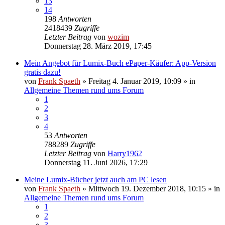
13
14
198
Antworten
2418439
Zugriffe
Letzter Beitrag
von
wozim
Donnerstag 28. März 2019, 17:45
Mein Angebot für Lumix-Buch ePaper-Käufer: App-Version
gratis dazu!
von
Frank Spaeth
» Freitag 4. Januar 2019, 10:09 » in
Allgemeine Themen rund ums Forum
1
2
3
4
53
Antworten
788289
Zugriffe
Letzter Beitrag
von
Harry1962
Donnerstag 11. Juni 2026, 17:29
Meine Lumix-Bücher jetzt auch am PC lesen
von
Frank Spaeth
» Mittwoch 19. Dezember 2018, 10:15 » in
Allgemeine Themen rund ums Forum
1
2
3