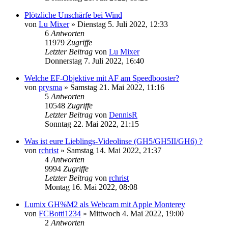
Plötzliche Unschärfe bei Wind
von
Lu Mixer
» Dienstag 5. Juli 2022, 12:33
6
Antworten
11979
Zugriffe
Letzter Beitrag
von
Lu Mixer
Donnerstag 7. Juli 2022, 16:40
Welche EF-Objektive mit AF am Speedbooster?
von
prysma
» Samstag 21. Mai 2022, 11:16
5
Antworten
10548
Zugriffe
Letzter Beitrag
von
DennisR
Sonntag 22. Mai 2022, 21:15
Was ist eure Lieblings-Videolinse (GH5/GH5II/GH6) ?
von
rchrist
» Samstag 14. Mai 2022, 21:37
4
Antworten
9994
Zugriffe
Letzter Beitrag
von
rchrist
Montag 16. Mai 2022, 08:08
Lumix GH%M2 als Webcam mit Apple Monterey
von
FCBotti1234
» Mittwoch 4. Mai 2022, 19:00
2
Antworten