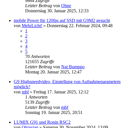
9864
Zugriffe
Letzter Beitrag
von
Ohne
Donnerstag 30. Januar 2025, 12:33
mobile Power für 120fps auf SSD mit G9M2 gesucht
von
MehrLicht!
» Donnerstag 22. Februar 2024, 09:48
1
2
3
4
5
70
Antworten
121655
Zugriffe
Letzter Beitrag
von
Nat Bumppo
Montag 20. Januar 2025, 12:47
G9 Highspeedvideo, Einstellung von Aufnahmeparametern
möglich?
von
mbf
» Freitag 17. Januar 2025, 12:12
1
Antworten
5139
Zugriffe
Letzter Beitrag
von
mbf
Sonntag 19. Januar 2025, 20:51
LUMIX G91 und Ronin RSC2
von
Oktavian
» Samstag 30. November 2024, 13:09