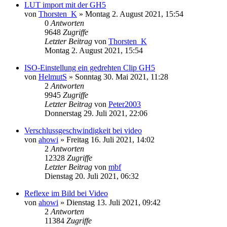
LUT import mit der GH5
von
Thorsten_K
» Montag 2. August 2021, 15:54
0
Antworten
9648
Zugriffe
Letzter Beitrag
von
Thorsten_K
Montag 2. August 2021, 15:54
ISO-Einstellung ein gedrehten Clip GH5
von
HelmutS
» Sonntag 30. Mai 2021, 11:28
2
Antworten
9945
Zugriffe
Letzter Beitrag
von
Peter2003
Donnerstag 29. Juli 2021, 22:06
Verschlussgeschwindigkeit bei video
von
ahowi
» Freitag 16. Juli 2021, 14:02
2
Antworten
12328
Zugriffe
Letzter Beitrag
von
mbf
Dienstag 20. Juli 2021, 06:32
Reflexe im Bild bei Video
von
ahowi
» Dienstag 13. Juli 2021, 09:42
2
Antworten
11384
Zugriffe