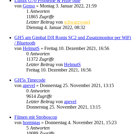
Lumix G70 Probleme & Hilfe bitte
von
Genso
» Montag 3. Januar 2022, 21:59
1
Antworten
11865
Zugriffe
Letzter Beitrag
von
schwarzvogel
Dienstag 4. Januar 2022, 08:32
GH5 am Gimbal DJI Ronin SC2 und Zusatzmonitor per WiFi
/ Bluetooth
von
HelmutS
» Freitag 10. Dezember 2021, 16:56
0
Antworten
11372
Zugriffe
Letzter Beitrag
von
HelmutS
Freitag 10. Dezember 2021, 16:56
GH5s Timecode
von
apevel
» Donnerstag 25. November 2021, 13:15
0
Antworten
9614
Zugriffe
Letzter Beitrag
von
apevel
Donnerstag 25. November 2021, 13:15
Filmen mit Stroboscop
von
hormigas
» Donnerstag 4. November 2021, 15:23
5
Antworten
10089
Zugriffe