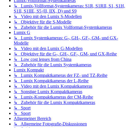
Lumix-Vollformat-Systemkameras
↳ Lumix-Vollformat-Systemkameras: S1R, S1RII, S1, S1H,
S1II, S1IIE, S5 (II, IIX, D) und S9
↳ Video mit den Lumix S-Modellen
↳ Objektive für die S-Modelle
↳ Zubehör für die Lumix Vollformat-Systemkameras
Lumix G
↳ Lumix Systemkameras: G-, GH-, GF-, GM- und GX-
Modelle
↳ Video mit den Lumix G-Modellen
↳ Objektive für die G-, GH-, GF-, GM- und GX-Reihe
↳ Low cost lenses from China
↳ Zubehör für die Lumix Systemkameras
Lumix Kompakt
↳ Lumix Kompaktkameras der FZ- und TZ-Reihe
↳ Lumix Kompaktkameras der L-Reihe
↳ Video mit den Lumix Kompaktkameras
↳ Sonstige Lumix Kompaktkameras
↳ Lumix-Kompaktkameras der CM-Reihe
↳ Zubehör für die Lumix Kompaktkameras
↳ Sport
↳ Sport
Allgemeiner Bereich
↳ Allgemeine Fotografie-Diskussionen