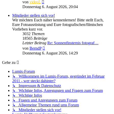
Neuester
von
videoL
Beitrag
Donnerstag 6. August 2026, 20:04
Mitglieder stellen sich vor!
Wir möchten Euch näher kennenlernen! Bitte stellt Euch,
Eure Fotoausrüstung und Eure fotografischen/filmischen
Vorlieben kurz vor.
3032
Themen
18565
Beiträge
Letzter Beitrag
Re: Sonnenfinsternis fotograf…
Neuester
von
BerndP
Beitrag
Donnerstag 6. August 2026, 14:29
Gehe zu
Lumix-Forum
↳ Willkommen im Lumix-Forum, gegründet im Februar
2011 - wer steckt dahinter?
↳ Impressum & Datenschutz
↳ Wichtige Infos, Anregungen und Fragen zum Forum
↳ Wichtige Infos
↳ Fragen und Anregungen zum Forum
↳ Allgemeine Themen rund ums Forum
↳ Mitglieder stellen sich vor!