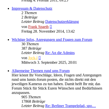
Freitag 4. Februar 2011, 09:25
Impressum & Datenschutz
2
Themen
2
Beiträge
Letzter Beitrag
Datenschutzerklärung
Neuester
von
Frank Spaeth
Beitrag
Freitag 28. November 2014, 13:42
Wichtige Infos, Anregungen und Fragen zum Forum
30
Themen
387
Beiträge
Letzter Beitrag
Re: An die Admins
Neuester
von
Jock-l
Beitrag
Mittwoch 3. September 2025, 20:01
Allgemeine Themen rund ums Forum
Hier könnt Ihr Vorschläge, Ideen, Fragen und Anregungen
rund ums lumix-forum posten, die nichts direkt mit den
jeweiligen Kameras zu tun haben. Damit helft Ihr mir, das
Forum Stück für Stück Euren Wünschen und Bedürfnissen
anzupassen.
905
Themen
17868
Beiträge
Letzter Beitrag
Re: Berliner Trampelpfad- spo…