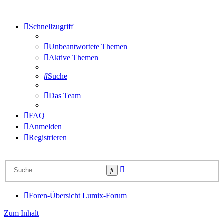
Schnellzugriff
Unbeantwortete Themen
Aktive Themen
Suche
Das Team
FAQ
Anmelden
Registrieren
Erweiterte
Suche
Suche
Foren-Übersicht
Lumix-Forum
Zum Inhalt