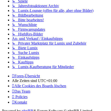
↳ Spiele
↳ Jahresfotoaktionen Archiv
↳ Lumix-Lounge (offen für alle, aber ohne Bilder)
↳ Bildbearbeitung
↳ Bitte bearbeiten!
↳ Wunschliste
↳ Firmwareupdates
↳ HighRes-Bilder
An- und Verkauf / Einkaufstipps
↳ Privater Marktplatz für Lumix und Zubehör
↳ Biete Lumix
↳ Suche Lumix
↳ Einkaufstipps
↳ Kauftipps
↳ Lumix-Kaufberatung für Mitglieder
Foren-Übersicht
Alle Zeiten sind
UTC+01:00
Alle Cookies des Boards löschen
Das Team
Policies
Kontakt
Powered by
phpBB
® Forum Software © phpBB Limited