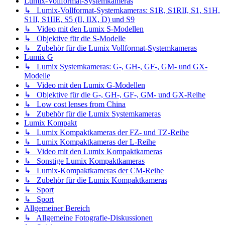
Lumix-Vollformat-Systemkameras
↳ Lumix-Vollformat-Systemkameras: S1R, S1RII, S1, S1H,
S1II, S1IIE, S5 (II, IIX, D) und S9
↳ Video mit den Lumix S-Modellen
↳ Objektive für die S-Modelle
↳ Zubehör für die Lumix Vollformat-Systemkameras
Lumix G
↳ Lumix Systemkameras: G-, GH-, GF-, GM- und GX-
Modelle
↳ Video mit den Lumix G-Modellen
↳ Objektive für die G-, GH-, GF-, GM- und GX-Reihe
↳ Low cost lenses from China
↳ Zubehör für die Lumix Systemkameras
Lumix Kompakt
↳ Lumix Kompaktkameras der FZ- und TZ-Reihe
↳ Lumix Kompaktkameras der L-Reihe
↳ Video mit den Lumix Kompaktkameras
↳ Sonstige Lumix Kompaktkameras
↳ Lumix-Kompaktkameras der CM-Reihe
↳ Zubehör für die Lumix Kompaktkameras
↳ Sport
↳ Sport
Allgemeiner Bereich
↳ Allgemeine Fotografie-Diskussionen