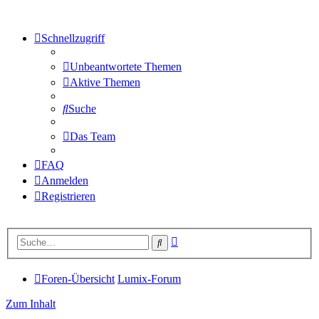
Schnellzugriff
Unbeantwortete Themen
Aktive Themen
Suche
Das Team
FAQ
Anmelden
Registrieren
Erweiterte
Suche
Suche
Foren-Übersicht
Lumix-Forum
Zum Inhalt