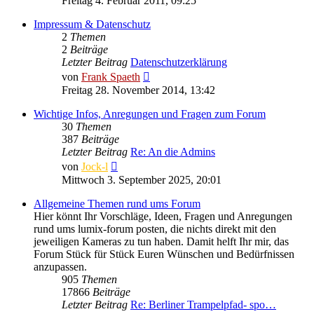
Freitag 4. Februar 2011, 09:25
Impressum & Datenschutz
2
Themen
2
Beiträge
Letzter Beitrag
Datenschutzerklärung
Neuester
von
Frank Spaeth
Beitrag
Freitag 28. November 2014, 13:42
Wichtige Infos, Anregungen und Fragen zum Forum
30
Themen
387
Beiträge
Letzter Beitrag
Re: An die Admins
Neuester
von
Jock-l
Beitrag
Mittwoch 3. September 2025, 20:01
Allgemeine Themen rund ums Forum
Hier könnt Ihr Vorschläge, Ideen, Fragen und Anregungen
rund ums lumix-forum posten, die nichts direkt mit den
jeweiligen Kameras zu tun haben. Damit helft Ihr mir, das
Forum Stück für Stück Euren Wünschen und Bedürfnissen
anzupassen.
905
Themen
17866
Beiträge
Letzter Beitrag
Re: Berliner Trampelpfad- spo…