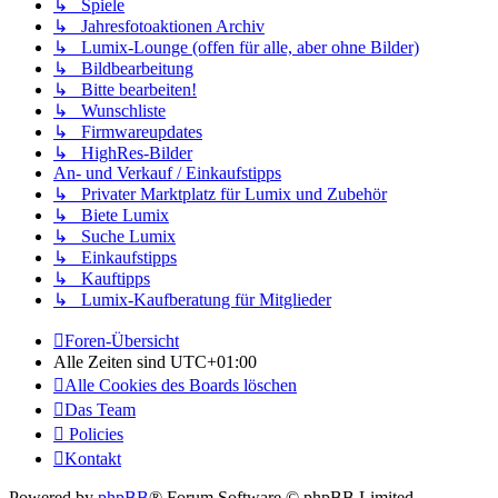
↳ Spiele
↳ Jahresfotoaktionen Archiv
↳ Lumix-Lounge (offen für alle, aber ohne Bilder)
↳ Bildbearbeitung
↳ Bitte bearbeiten!
↳ Wunschliste
↳ Firmwareupdates
↳ HighRes-Bilder
An- und Verkauf / Einkaufstipps
↳ Privater Marktplatz für Lumix und Zubehör
↳ Biete Lumix
↳ Suche Lumix
↳ Einkaufstipps
↳ Kauftipps
↳ Lumix-Kaufberatung für Mitglieder
Foren-Übersicht
Alle Zeiten sind
UTC+01:00
Alle Cookies des Boards löschen
Das Team
Policies
Kontakt
Powered by
phpBB
® Forum Software © phpBB Limited