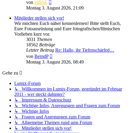
Neuester
von
videoL
Beitrag
Montag 3. August 2026, 21:09
Mitglieder stellen sich vor!
Wir möchten Euch näher kennenlernen! Bitte stellt Euch,
Eure Fotoausrüstung und Eure fotografischen/filmischen
Vorlieben kurz vor.
3031
Themen
18562
Beiträge
Letzter Beitrag
Re: Hallo, ihr Tiefenschärfed…
Neuester
von
BerndP
Beitrag
Montag 3. August 2026, 08:49
Gehe zu
Lumix-Forum
↳ Willkommen im Lumix-Forum, gegründet im Februar
2011 - wer steckt dahinter?
↳ Impressum & Datenschutz
↳ Wichtige Infos, Anregungen und Fragen zum Forum
↳ Wichtige Infos
↳ Fragen und Anregungen zum Forum
↳ Allgemeine Themen rund ums Forum
↳ Mitglieder stellen sich vor!