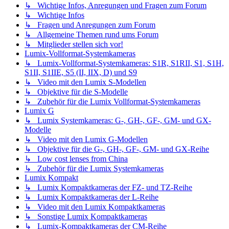
↳ Wichtige Infos, Anregungen und Fragen zum Forum
↳ Wichtige Infos
↳ Fragen und Anregungen zum Forum
↳ Allgemeine Themen rund ums Forum
↳ Mitglieder stellen sich vor!
Lumix-Vollformat-Systemkameras
↳ Lumix-Vollformat-Systemkameras: S1R, S1RII, S1, S1H,
S1II, S1IIE, S5 (II, IIX, D) und S9
↳ Video mit den Lumix S-Modellen
↳ Objektive für die S-Modelle
↳ Zubehör für die Lumix Vollformat-Systemkameras
Lumix G
↳ Lumix Systemkameras: G-, GH-, GF-, GM- und GX-
Modelle
↳ Video mit den Lumix G-Modellen
↳ Objektive für die G-, GH-, GF-, GM- und GX-Reihe
↳ Low cost lenses from China
↳ Zubehör für die Lumix Systemkameras
Lumix Kompakt
↳ Lumix Kompaktkameras der FZ- und TZ-Reihe
↳ Lumix Kompaktkameras der L-Reihe
↳ Video mit den Lumix Kompaktkameras
↳ Sonstige Lumix Kompaktkameras
↳ Lumix-Kompaktkameras der CM-Reihe