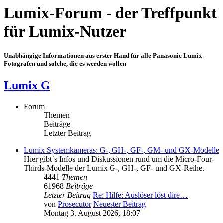
Lumix-Forum - der Treffpunkt
für Lumix-Nutzer
Unabhängige Informationen aus erster Hand für alle Panasonic Lumix-
Fotografen und solche, die es werden wollen
Lumix G
Forum
Themen
Beiträge
Letzter Beitrag
Lumix Systemkameras: G-, GH-, GF-, GM- und GX-Modelle
Hier gibt`s Infos und Diskussionen rund um die Micro-Four-
Thirds-Modelle der Lumix G-, GH-, GF- und GX-Reihe.
4441
Themen
61968
Beiträge
Letzter Beitrag
Re: Hilfe: Auslöser löst dire…
von
Prosecutor
Neuester Beitrag
Montag 3. August 2026, 18:07