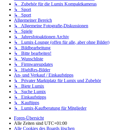
↳ Zubehör für die Lumix Kompaktkameras
↳ Sport
↳ Sport
Allgemeiner Bereich
↳ Allgemeine Fotografie-Diskussionen
↳ Spiele
↳ Jahresfotoaktionen Archiv
↳ Lumix-Lounge (offen für alle, aber ohne Bilder)
↳ Bildbearbeitung
↳ Bitte bearbeiten!
↳ Wunschliste
↳ Firmwareupdates
↳ HighRes-Bilder
An- und Verkauf / Einkaufstipps
↳ Privater Marktplatz für Lumix und Zubehör
↳ Biete Lumix
↳ Suche Lumix
↳ Einkaufstipps
↳ Kauftipps
↳ Lumix-Kaufberatung für Mitglieder
Foren-Übersicht
Alle Zeiten sind
UTC+01:00
Alle Cookies des Boards löschen