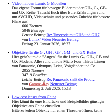
Video mit den Lumix G-Modellen
Das eigene Forum für bewegte Bilder mit der GH-, G-, GF-
und GX-Reihe. Tauscht Euch über Eure Erfahrungen rund
um AVCHD, Videoschnitt und passendes Zubehör für bessere
Filme aus!
666
Themen
5046
Beiträge
Letzter Beitrag
Re: Timecode mit GH6 und GH7
von
Lumix4Video
Neuester Beitrag
Freitag 23. Januar 2026, 16:37
Objektive für die G-, GH-, GF-, GM- und GX-Reihe
Hier geht`s um die "Augen" für die Lumix G-, GH-, GF- und
GX-Modelle. Alles rund um die Micro-Four-Thirds-Linsen
von Panasonic, Olympus, Leica, Voigtländer und Co.
2055
Themen
34719
Beiträge
Letzter Beitrag
Re: Panasonic stellt die Prod…
von
Gamma-Ray
Neuester Beitrag
Donnerstag 2. Juli 2026, 15:13
Low cost lenses from China
Hier könnt ihr eure Eindrücke und Beispielbilder günstiger
Objektive aus China einstellen.
Bitte zu jedem Objektiv nur einen Thread eröffnen; keine