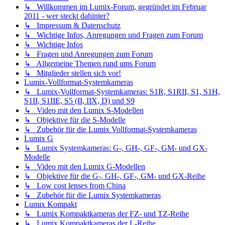
↳ Willkommen im Lumix-Forum, gegründet im Februar
2011 - wer steckt dahinter?
↳ Impressum & Datenschutz
↳ Wichtige Infos, Anregungen und Fragen zum Forum
↳ Wichtige Infos
↳ Fragen und Anregungen zum Forum
↳ Allgemeine Themen rund ums Forum
↳ Mitglieder stellen sich vor!
Lumix-Vollformat-Systemkameras
↳ Lumix-Vollformat-Systemkameras: S1R, S1RII, S1, S1H,
S1II, S1IIE, S5 (II, IIX, D) und S9
↳ Video mit den Lumix S-Modellen
↳ Objektive für die S-Modelle
↳ Zubehör für die Lumix Vollformat-Systemkameras
Lumix G
↳ Lumix Systemkameras: G-, GH-, GF-, GM- und GX-
Modelle
↳ Video mit den Lumix G-Modellen
↳ Objektive für die G-, GH-, GF-, GM- und GX-Reihe
↳ Low cost lenses from China
↳ Zubehör für die Lumix Systemkameras
Lumix Kompakt
↳ Lumix Kompaktkameras der FZ- und TZ-Reihe
↳ Lumix Kompaktkameras der L-Reihe