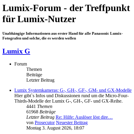
Lumix-Forum - der Treffpunkt
für Lumix-Nutzer
Unabhängige Informationen aus erster Hand für alle Panasonic Lumix-
Fotografen und solche, die es werden wollen
Lumix G
Forum
Themen
Beiträge
Letzter Beitrag
Lumix Systemkameras: G-, GH-, GF-, GM- und GX-Modelle
Hier gibt`s Infos und Diskussionen rund um die Micro-Four-
Thirds-Modelle der Lumix G-, GH-, GF- und GX-Reihe.
4441
Themen
61968
Beiträge
Letzter Beitrag
Re: Hilfe: Auslöser löst dire…
von
Prosecutor
Neuester Beitrag
Montag 3. August 2026, 18:07