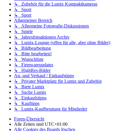
↳ Zubehör für die Lumix Kompaktkameras
↳ Sport
↳ Sport
Allgemeiner Bereich
↳ Allgemeine Fotografie-Diskussionen
↳ Spiele
↳ Jahresfotoaktionen Archiv
↳ Lumix-Lounge (offen für alle, aber ohne Bilder)
↳ Bildbearbeitung
↳ Bitte bearbeiten!
↳ Wunschliste
↳ Firmwareupdates
↳ HighRes-Bilder
An- und Verkauf / Einkaufstipps
↳ Privater Marktplatz für Lumix und Zubehör
↳ Biete Lumix
↳ Suche Lumix
↳ Einkaufstipps
↳ Kauftipps
↳ Lumix-Kaufberatung für Mitglieder
Foren-Übersicht
Alle Zeiten sind
UTC+01:00
Alle Cookies des Boards löschen