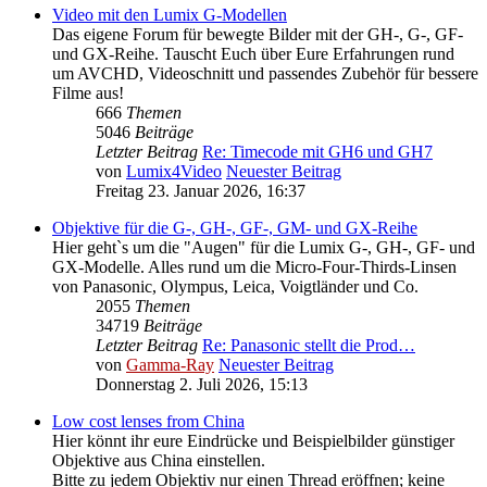
Video mit den Lumix G-Modellen
Das eigene Forum für bewegte Bilder mit der GH-, G-, GF-
und GX-Reihe. Tauscht Euch über Eure Erfahrungen rund
um AVCHD, Videoschnitt und passendes Zubehör für bessere
Filme aus!
666
Themen
5046
Beiträge
Letzter Beitrag
Re: Timecode mit GH6 und GH7
von
Lumix4Video
Neuester Beitrag
Freitag 23. Januar 2026, 16:37
Objektive für die G-, GH-, GF-, GM- und GX-Reihe
Hier geht`s um die "Augen" für die Lumix G-, GH-, GF- und
GX-Modelle. Alles rund um die Micro-Four-Thirds-Linsen
von Panasonic, Olympus, Leica, Voigtländer und Co.
2055
Themen
34719
Beiträge
Letzter Beitrag
Re: Panasonic stellt die Prod…
von
Gamma-Ray
Neuester Beitrag
Donnerstag 2. Juli 2026, 15:13
Low cost lenses from China
Hier könnt ihr eure Eindrücke und Beispielbilder günstiger
Objektive aus China einstellen.
Bitte zu jedem Objektiv nur einen Thread eröffnen; keine