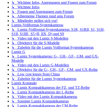
↳ Wichtige Infos, Anregungen und Fragen zum Forum
↳ Wichtige Infos
↳ Fragen und Anregungen zum Forum
↳ Allgemeine Themen rund ums Forum
↳ Mitglieder stellen sich vor!
Lumix-Vollformat-Systemkameras
↳ Lumix-Vollformat-Systemkameras: S1R, S1RII, S1, S1H,
S1II, S1IIE, S5 (II, IIX, D) und S9
↳ Video mit den Lumix S-Modellen
↳ Objektive für die S-Modelle
↳ Zubehör für die Lumix Vollformat-Systemkameras
Lumix G
↳ Lumix Systemkameras: G-, GH-, GF-, GM- und GX-
Modelle
↳ Video mit den Lumix G-Modellen
↳ Objektive für die G-, GH-, GF-, GM- und GX-Reihe
↳ Low cost lenses from China
↳ Zubehör für die Lumix Systemkameras
Lumix Kompakt
↳ Lumix Kompaktkameras der FZ- und TZ-Reihe
↳ Lumix Kompaktkameras der L-Reihe
↳ Video mit den Lumix Kompaktkameras
↳ Sonstige Lumix Kompaktkameras
↳ Lumix-Kompaktkameras der CM-Reihe