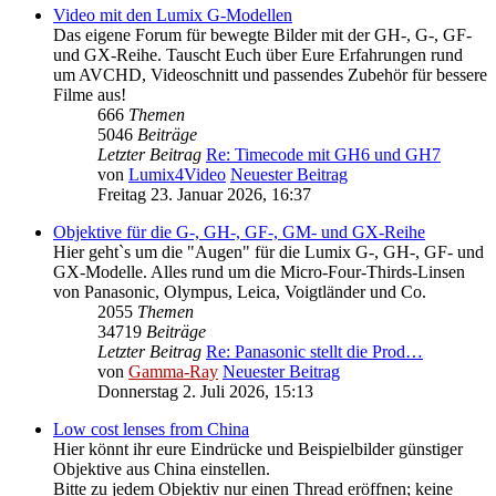
Video mit den Lumix G-Modellen
Das eigene Forum für bewegte Bilder mit der GH-, G-, GF-
und GX-Reihe. Tauscht Euch über Eure Erfahrungen rund
um AVCHD, Videoschnitt und passendes Zubehör für bessere
Filme aus!
666
Themen
5046
Beiträge
Letzter Beitrag
Re: Timecode mit GH6 und GH7
von
Lumix4Video
Neuester Beitrag
Freitag 23. Januar 2026, 16:37
Objektive für die G-, GH-, GF-, GM- und GX-Reihe
Hier geht`s um die "Augen" für die Lumix G-, GH-, GF- und
GX-Modelle. Alles rund um die Micro-Four-Thirds-Linsen
von Panasonic, Olympus, Leica, Voigtländer und Co.
2055
Themen
34719
Beiträge
Letzter Beitrag
Re: Panasonic stellt die Prod…
von
Gamma-Ray
Neuester Beitrag
Donnerstag 2. Juli 2026, 15:13
Low cost lenses from China
Hier könnt ihr eure Eindrücke und Beispielbilder günstiger
Objektive aus China einstellen.
Bitte zu jedem Objektiv nur einen Thread eröffnen; keine