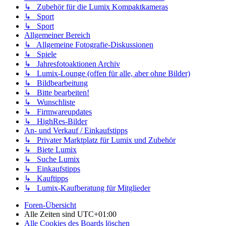
↳ Zubehör für die Lumix Kompaktkameras
↳ Sport
↳ Sport
Allgemeiner Bereich
↳ Allgemeine Fotografie-Diskussionen
↳ Spiele
↳ Jahresfotoaktionen Archiv
↳ Lumix-Lounge (offen für alle, aber ohne Bilder)
↳ Bildbearbeitung
↳ Bitte bearbeiten!
↳ Wunschliste
↳ Firmwareupdates
↳ HighRes-Bilder
An- und Verkauf / Einkaufstipps
↳ Privater Marktplatz für Lumix und Zubehör
↳ Biete Lumix
↳ Suche Lumix
↳ Einkaufstipps
↳ Kauftipps
↳ Lumix-Kaufberatung für Mitglieder
Foren-Übersicht
Alle Zeiten sind
UTC+01:00
Alle Cookies des Boards löschen