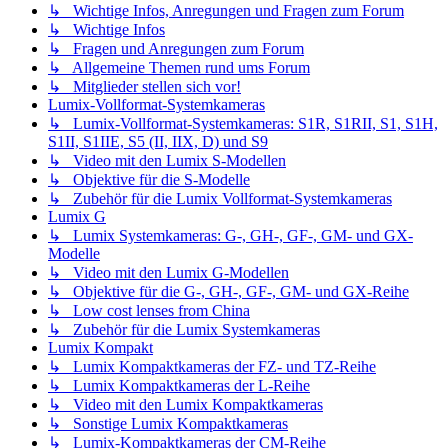
↳ Wichtige Infos, Anregungen und Fragen zum Forum
↳ Wichtige Infos
↳ Fragen und Anregungen zum Forum
↳ Allgemeine Themen rund ums Forum
↳ Mitglieder stellen sich vor!
Lumix-Vollformat-Systemkameras
↳ Lumix-Vollformat-Systemkameras: S1R, S1RII, S1, S1H,
S1II, S1IIE, S5 (II, IIX, D) und S9
↳ Video mit den Lumix S-Modellen
↳ Objektive für die S-Modelle
↳ Zubehör für die Lumix Vollformat-Systemkameras
Lumix G
↳ Lumix Systemkameras: G-, GH-, GF-, GM- und GX-
Modelle
↳ Video mit den Lumix G-Modellen
↳ Objektive für die G-, GH-, GF-, GM- und GX-Reihe
↳ Low cost lenses from China
↳ Zubehör für die Lumix Systemkameras
Lumix Kompakt
↳ Lumix Kompaktkameras der FZ- und TZ-Reihe
↳ Lumix Kompaktkameras der L-Reihe
↳ Video mit den Lumix Kompaktkameras
↳ Sonstige Lumix Kompaktkameras
↳ Lumix-Kompaktkameras der CM-Reihe