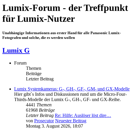
Lumix-Forum - der Treffpunkt
für Lumix-Nutzer
Unabhängige Informationen aus erster Hand für alle Panasonic Lumix-
Fotografen und solche, die es werden wollen
Lumix G
Forum
Themen
Beiträge
Letzter Beitrag
Lumix Systemkameras: G-, GH-, GF-, GM- und GX-Modelle
Hier gibt`s Infos und Diskussionen rund um die Micro-Four-
Thirds-Modelle der Lumix G-, GH-, GF- und GX-Reihe.
4441
Themen
61968
Beiträge
Letzter Beitrag
Re: Hilfe: Auslöser löst dire…
von
Prosecutor
Neuester Beitrag
Montag 3. August 2026, 18:07