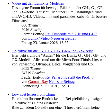
Video mit den Lumix G-Modellen
Das eigene Forum für bewegte Bilder mit der GH-, G-, GF-
und GX-Reihe. Tauscht Euch über Eure Erfahrungen rund
um AVCHD, Videoschnitt und passendes Zubehör für bessere
Filme aus!
666
Themen
5046
Beiträge
Letzter Beitrag
Re: Timecode mit GH6 und GH7
von
Lumix4Video
Neuester Beitrag
Freitag 23. Januar 2026, 16:37
Objektive für die G-, GH-, GF-, GM- und GX-Reihe
Hier geht`s um die "Augen" für die Lumix G-, GH-, GF- und
GX-Modelle. Alles rund um die Micro-Four-Thirds-Linsen
von Panasonic, Olympus, Leica, Voigtländer und Co.
2055
Themen
34719
Beiträge
Letzter Beitrag
Re: Panasonic stellt die Prod…
von
Gamma-Ray
Neuester Beitrag
Donnerstag 2. Juli 2026, 15:13
Low cost lenses from China
Hier könnt ihr eure Eindrücke und Beispielbilder günstiger
Objektive aus China einstellen.
Bitte zu jedem Objektiv nur einen Thread eröffnen; keine