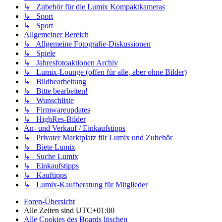
↳ Zubehör für die Lumix Kompaktkameras
↳ Sport
↳ Sport
Allgemeiner Bereich
↳ Allgemeine Fotografie-Diskussionen
↳ Spiele
↳ Jahresfotoaktionen Archiv
↳ Lumix-Lounge (offen für alle, aber ohne Bilder)
↳ Bildbearbeitung
↳ Bitte bearbeiten!
↳ Wunschliste
↳ Firmwareupdates
↳ HighRes-Bilder
An- und Verkauf / Einkaufstipps
↳ Privater Marktplatz für Lumix und Zubehör
↳ Biete Lumix
↳ Suche Lumix
↳ Einkaufstipps
↳ Kauftipps
↳ Lumix-Kaufberatung für Mitglieder
Foren-Übersicht
Alle Zeiten sind
UTC+01:00
Alle Cookies des Boards löschen