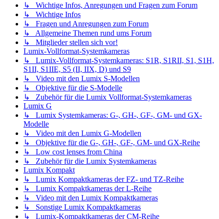
↳ Wichtige Infos, Anregungen und Fragen zum Forum
↳ Wichtige Infos
↳ Fragen und Anregungen zum Forum
↳ Allgemeine Themen rund ums Forum
↳ Mitglieder stellen sich vor!
Lumix-Vollformat-Systemkameras
↳ Lumix-Vollformat-Systemkameras: S1R, S1RII, S1, S1H,
S1II, S1IIE, S5 (II, IIX, D) und S9
↳ Video mit den Lumix S-Modellen
↳ Objektive für die S-Modelle
↳ Zubehör für die Lumix Vollformat-Systemkameras
Lumix G
↳ Lumix Systemkameras: G-, GH-, GF-, GM- und GX-
Modelle
↳ Video mit den Lumix G-Modellen
↳ Objektive für die G-, GH-, GF-, GM- und GX-Reihe
↳ Low cost lenses from China
↳ Zubehör für die Lumix Systemkameras
Lumix Kompakt
↳ Lumix Kompaktkameras der FZ- und TZ-Reihe
↳ Lumix Kompaktkameras der L-Reihe
↳ Video mit den Lumix Kompaktkameras
↳ Sonstige Lumix Kompaktkameras
↳ Lumix-Kompaktkameras der CM-Reihe