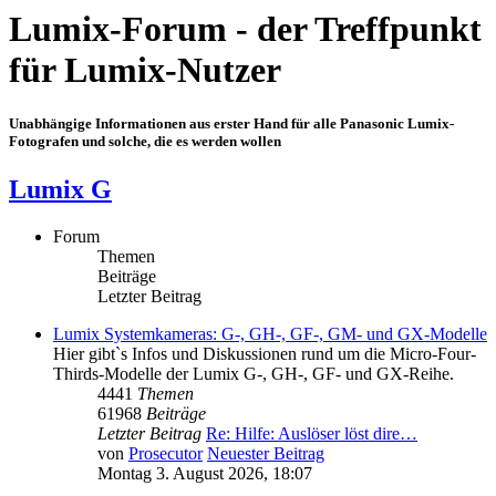
Lumix-Forum - der Treffpunkt
für Lumix-Nutzer
Unabhängige Informationen aus erster Hand für alle Panasonic Lumix-
Fotografen und solche, die es werden wollen
Lumix G
Forum
Themen
Beiträge
Letzter Beitrag
Lumix Systemkameras: G-, GH-, GF-, GM- und GX-Modelle
Hier gibt`s Infos und Diskussionen rund um die Micro-Four-
Thirds-Modelle der Lumix G-, GH-, GF- und GX-Reihe.
4441
Themen
61968
Beiträge
Letzter Beitrag
Re: Hilfe: Auslöser löst dire…
von
Prosecutor
Neuester Beitrag
Montag 3. August 2026, 18:07