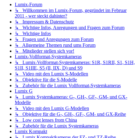
Lumix-Forum
↳ Willkommen im Lumix-Forum, gegründet im Februar
2011 - wer steckt dahinter?
↳ Impressum & Datenschutz
↳ Wichtige Infos, Anregungen und Fragen zum Forum
↳ Wichtige Infos
↳ Fragen und Anregungen zum Forum
↳ Allgemeine Themen rund ums Forum
↳ Mitglieder stellen sich vor!
Lumix-Vollformat-Systemkameras
↳ Lumix-Vollformat-Systemkameras: S1R, S1RII, S1, S1H,
S1II, S1IIE, S5 (II, IIX, D) und S9
↳ Video mit den Lumix S-Modellen
↳ Objektive für die S-Modelle
↳ Zubehör für die Lumix Vollformat-Systemkameras
Lumix G
↳ Lumix Systemkameras: G-, GH-, GF-, GM- und GX-
Modelle
↳ Video mit den Lumix G-Modellen
↳ Objektive für die G-, GH-, GF-, GM- und GX-Reihe
↳ Low cost lenses from China
↳ Zubehör für die Lumix Systemkameras
Lumix Kompakt
↳ Lumix Kompaktkameras der FZ- und TZ-Reihe