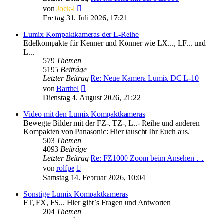
Neuester
von
Jock-l
Beitrag
Freitag 31. Juli 2026, 17:21
Lumix Kompaktkameras der L-Reihe
Edelkompakte für Kenner und Könner wie LX..., LF... und
L...
579
Themen
5195
Beiträge
Letzter Beitrag
Re: Neue Kamera Lumix DC L-10
Neuester
von
Barthel
Beitrag
Dienstag 4. August 2026, 21:22
Video mit den Lumix Kompaktkameras
Bewegte Bilder mit der FZ-, TZ-, L..- Reihe und anderen
Kompakten von Panasonic: Hier tauscht Ihr Euch aus.
503
Themen
4093
Beiträge
Letzter Beitrag
Re: FZ1000 Zoom beim Ansehen …
Neuester
von
rolfpe
Beitrag
Samstag 14. Februar 2026, 10:04
Sonstige Lumix Kompaktkameras
FT, FX, FS... Hier gibt`s Fragen und Antworten
204
Themen