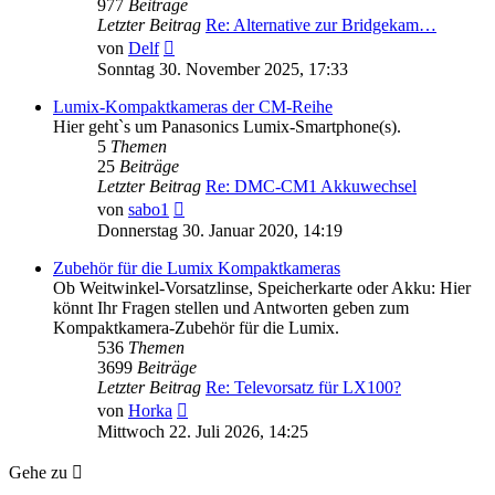
977
Beiträge
Letzter Beitrag
Re: Alternative zur Bridgekam…
Neuester
von
Delf
Beitrag
Sonntag 30. November 2025, 17:33
Lumix-Kompaktkameras der CM-Reihe
Hier geht`s um Panasonics Lumix-Smartphone(s).
5
Themen
25
Beiträge
Letzter Beitrag
Re: DMC-CM1 Akkuwechsel
Neuester
von
sabo1
Beitrag
Donnerstag 30. Januar 2020, 14:19
Zubehör für die Lumix Kompaktkameras
Ob Weitwinkel-Vorsatzlinse, Speicherkarte oder Akku: Hier
könnt Ihr Fragen stellen und Antworten geben zum
Kompaktkamera-Zubehör für die Lumix.
536
Themen
3699
Beiträge
Letzter Beitrag
Re: Televorsatz für LX100?
Neuester
von
Horka
Beitrag
Mittwoch 22. Juli 2026, 14:25
Gehe zu