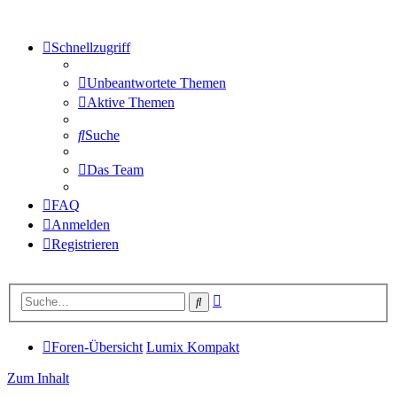
Schnellzugriff
Unbeantwortete Themen
Aktive Themen
Suche
Das Team
FAQ
Anmelden
Registrieren
Erweiterte
Suche
Suche
Foren-Übersicht
Lumix Kompakt
Zum Inhalt