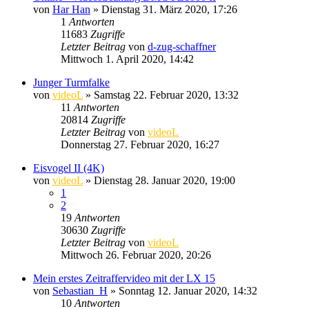
von
Har Han
» Dienstag 31. März 2020, 17:26
1
Antworten
11683
Zugriffe
Letzter Beitrag
von
d-zug-schaffner
Mittwoch 1. April 2020, 14:42
Junger Turmfalke
von
videoL
» Samstag 22. Februar 2020, 13:32
11
Antworten
20814
Zugriffe
Letzter Beitrag
von
videoL
Donnerstag 27. Februar 2020, 16:27
Eisvogel II (4K)
von
videoL
» Dienstag 28. Januar 2020, 19:00
1
2
19
Antworten
30630
Zugriffe
Letzter Beitrag
von
videoL
Mittwoch 26. Februar 2020, 20:26
Mein erstes Zeitraffervideo mit der LX 15
von
Sebastian_H
» Sonntag 12. Januar 2020, 14:32
10
Antworten