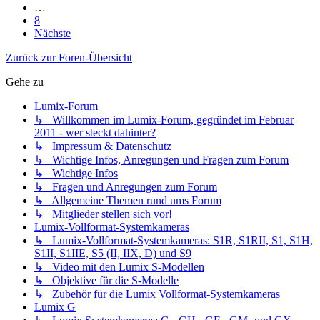
…
8
Nächste
Zurück zur Foren-Übersicht
Gehe zu
Lumix-Forum
↳ Willkommen im Lumix-Forum, gegründet im Februar
2011 - wer steckt dahinter?
↳ Impressum & Datenschutz
↳ Wichtige Infos, Anregungen und Fragen zum Forum
↳ Wichtige Infos
↳ Fragen und Anregungen zum Forum
↳ Allgemeine Themen rund ums Forum
↳ Mitglieder stellen sich vor!
Lumix-Vollformat-Systemkameras
↳ Lumix-Vollformat-Systemkameras: S1R, S1RII, S1, S1H,
S1II, S1IIE, S5 (II, IIX, D) und S9
↳ Video mit den Lumix S-Modellen
↳ Objektive für die S-Modelle
↳ Zubehör für die Lumix Vollformat-Systemkameras
Lumix G