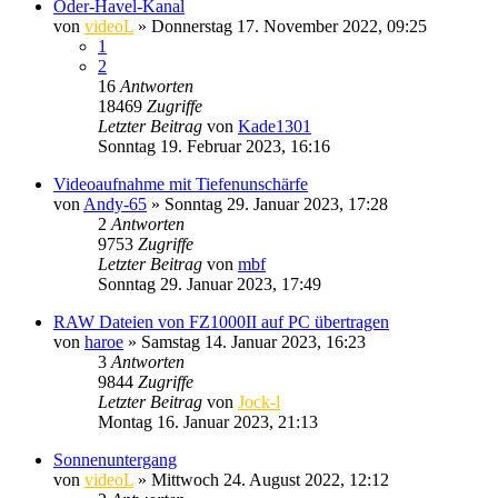
Oder-Havel-Kanal
von
videoL
» Donnerstag 17. November 2022, 09:25
1
2
16
Antworten
18469
Zugriffe
Letzter Beitrag
von
Kade1301
Sonntag 19. Februar 2023, 16:16
Videoaufnahme mit Tiefenunschärfe
von
Andy-65
» Sonntag 29. Januar 2023, 17:28
2
Antworten
9753
Zugriffe
Letzter Beitrag
von
mbf
Sonntag 29. Januar 2023, 17:49
RAW Dateien von FZ1000II auf PC übertragen
von
haroe
» Samstag 14. Januar 2023, 16:23
3
Antworten
9844
Zugriffe
Letzter Beitrag
von
Jock-l
Montag 16. Januar 2023, 21:13
Sonnenuntergang
von
videoL
» Mittwoch 24. August 2022, 12:12