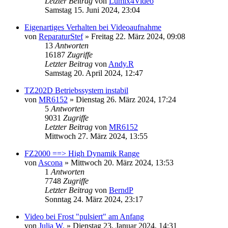
Letzter Beitrag
von
Lumix4Video
Samstag 15. Juni 2024, 23:04
Eigenartiges Verhalten bei Videoaufnahme
von
ReparaturStef
» Freitag 22. März 2024, 09:08
13
Antworten
16187
Zugriffe
Letzter Beitrag
von
Andy.R
Samstag 20. April 2024, 12:47
TZ202D Betriebssystem instabil
von
MR6152
» Dienstag 26. März 2024, 17:24
5
Antworten
9031
Zugriffe
Letzter Beitrag
von
MR6152
Mittwoch 27. März 2024, 13:55
FZ2000 ==> High Dynamik Range
von
Ascona
» Mittwoch 20. März 2024, 13:53
1
Antworten
7748
Zugriffe
Letzter Beitrag
von
BerndP
Sonntag 24. März 2024, 23:17
Video bei Frost "pulsiert" am Anfang
von
Julia W.
» Dienstag 23. Januar 2024, 14:31