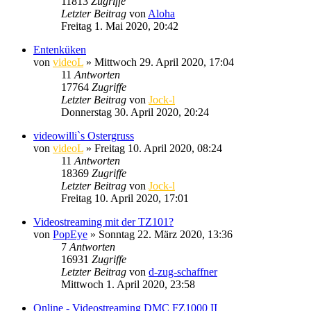
11813
Zugriffe
Letzter Beitrag
von
Aloha
Freitag 1. Mai 2020, 20:42
Entenküken
von
videoL
» Mittwoch 29. April 2020, 17:04
11
Antworten
17764
Zugriffe
Letzter Beitrag
von
Jock-l
Donnerstag 30. April 2020, 20:24
videowilli`s Ostergruss
von
videoL
» Freitag 10. April 2020, 08:24
11
Antworten
18369
Zugriffe
Letzter Beitrag
von
Jock-l
Freitag 10. April 2020, 17:01
Videostreaming mit der TZ101?
von
PopEye
» Sonntag 22. März 2020, 13:36
7
Antworten
16931
Zugriffe
Letzter Beitrag
von
d-zug-schaffner
Mittwoch 1. April 2020, 23:58
Online - Videostreaming DMC FZ1000 II