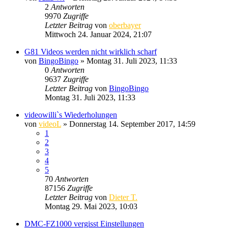
2
Antworten
9970
Zugriffe
Letzter Beitrag
von
oberbayer
Mittwoch 24. Januar 2024, 21:07
G81 Videos werden nicht wirklich scharf
von
BingoBingo
» Montag 31. Juli 2023, 11:33
0
Antworten
9637
Zugriffe
Letzter Beitrag
von
BingoBingo
Montag 31. Juli 2023, 11:33
videowilli`s Wiederholungen
von
videoL
» Donnerstag 14. September 2017, 14:59
1
2
3
4
5
70
Antworten
87156
Zugriffe
Letzter Beitrag
von
Dieter T.
Montag 29. Mai 2023, 10:03
DMC-FZ1000 vergisst Einstellungen