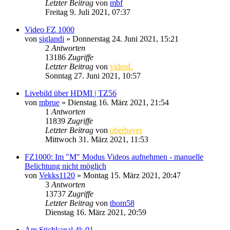
Letzter Beitrag
von
mbf
Freitag 9. Juli 2021, 07:37
Video FZ 1000
von
siglandi
» Donnerstag 24. Juni 2021, 15:21
2
Antworten
13186
Zugriffe
Letzter Beitrag
von
videoL
Sonntag 27. Juni 2021, 10:57
Livebild über HDMI | TZ56
von
mbrue
» Dienstag 16. März 2021, 21:54
1
Antworten
11839
Zugriffe
Letzter Beitrag
von
oberbayer
Mittwoch 31. März 2021, 11:53
FZ1000: Im "M" Modus Videos aufnehmen - manuelle
Belichtung nicht möglich
von
Vekks1120
» Montag 15. März 2021, 20:47
3
Antworten
13737
Zugriffe
Letzter Beitrag
von
thom58
Dienstag 16. März 2021, 20:59
Am Stichkanal 4k 01