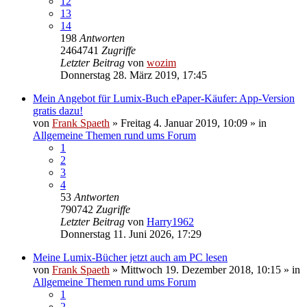
12
13
14
198
Antworten
2464741
Zugriffe
Letzter Beitrag
von
wozim
Donnerstag 28. März 2019, 17:45
Mein Angebot für Lumix-Buch ePaper-Käufer: App-Version
gratis dazu!
von
Frank Spaeth
» Freitag 4. Januar 2019, 10:09 » in
Allgemeine Themen rund ums Forum
1
2
3
4
53
Antworten
790742
Zugriffe
Letzter Beitrag
von
Harry1962
Donnerstag 11. Juni 2026, 17:29
Meine Lumix-Bücher jetzt auch am PC lesen
von
Frank Spaeth
» Mittwoch 19. Dezember 2018, 10:15 » in
Allgemeine Themen rund ums Forum
1
2