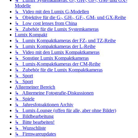
↳ Lumix Systemkameras: G-, GH-, GF-, GM- und GX-
Modelle
↳ Video mit den Lumix G-Modellen
↳ Objektive für die G-, GH-, GF-, GM- und GX-Reihe
↳ Low cost lenses from China
↳ Zubehör für die Lumix Systemkameras
Lumix Kompakt
↳ Lumix Kompaktkameras der FZ- und TZ-Reihe
↳ Lumix Kompaktkameras der L-Reihe
↳ Video mit den Lumix Kompaktkameras
↳ Sonstige Lumix Kompaktkameras
↳ Lumix-Kompaktkameras der CM-Reihe
↳ Zubehör für die Lumix Kompaktkameras
↳ Sport
↳ Sport
Allgemeiner Bereich
↳ Allgemeine Fotografie-Diskussionen
↳ Spiele
↳ Jahresfotoaktionen Archiv
↳ Lumix-Lounge (offen für alle, aber ohne Bilder)
↳ Bildbearbeitung
↳ Bitte bearbeiten!
↳ Wunschliste
↳ Firmwareupdates