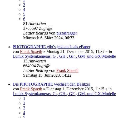
3
4
5
6
81
Antworten
3765697
Zugriffe
Letzter Beitrag
von
pizzafragger
Mittwoch 6. März 2024, 06:33
PHOTOGRAPHIE gibt's jetzt auch als ePaper
von
Frank Spaeth
» Montag 21. Dezember 2015, 11:37 » in
Lumix Systemkameras: G-, GH-, GF-, GM- und GX-Modelle
13
Antworten
664004
Zugriffe
Letzter Beitrag
von
Frank Spaeth
Samstag 15. Juli 2023, 14:22
Die PHOTOGRAPHIE wechselt den Besitzer
von
Frank Spaeth
» Dienstag 1. Dezember 2015, 11:15 » in
Lumix Systemkameras: G-, GH-, GF-, GM- und GX-Modelle
1
2
3
4
5